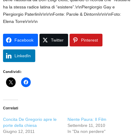
ha la stessa radice latina di “esistere”.\r\nPiergiorgio Gay e
Piergiorgio Paterlini\r\n\r\nFonte: Parole & Dintorni\r\n\r\nFoto:
Elena Torre\r\n\r\n
Facebook
Twitter
Pinterest
LinkedIn
Condividi:
Correlati
Concita De Gregorio apre le
Niente Paura: Il Film
porte della chiesa
Settembre 11, 2010
Giugno 12, 2011
In "Da non perdere"