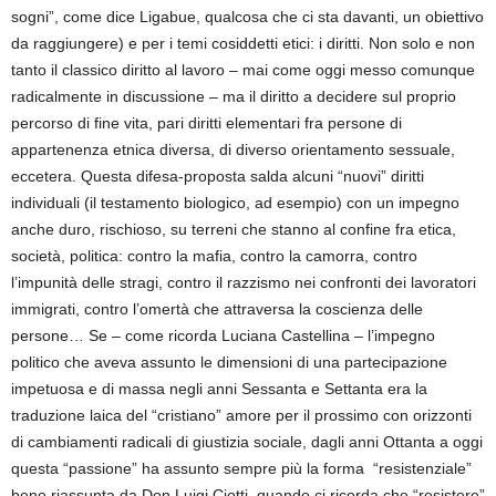
sogni”, come dice Ligabue, qualcosa che ci sta davanti, un obiettivo
da raggiungere) e per i temi cosiddetti etici: i diritti. Non solo e non
tanto il classico diritto al lavoro – mai come oggi messo comunque
radicalmente in discussione – ma il diritto a decidere sul proprio
percorso di fine vita, pari diritti elementari fra persone di
appartenenza etnica diversa, di diverso orientamento sessuale,
eccetera. Questa difesa-proposta salda alcuni “nuovi” diritti
individuali (il testamento biologico, ad esempio) con un impegno
anche duro, rischioso, su terreni che stanno al confine fra etica,
società, politica: contro la mafia, contro la camorra, contro
l’impunità delle stragi, contro il razzismo nei confronti dei lavoratori
immigrati, contro l’omertà che attraversa la coscienza delle
persone… Se – come ricorda Luciana Castellina – l’impegno
politico che aveva assunto le dimensioni di una partecipazione
impetuosa e di massa negli anni Sessanta e Settanta era la
traduzione laica del “cristiano” amore per il prossimo con orizzonti
di cambiamenti radicali di giustizia sociale, dagli anni Ottanta a oggi
questa “passione” ha assunto sempre più la forma “resistenziale”
bene riassunta da Don Luigi Ciotti, quando ci ricorda che “resistere”