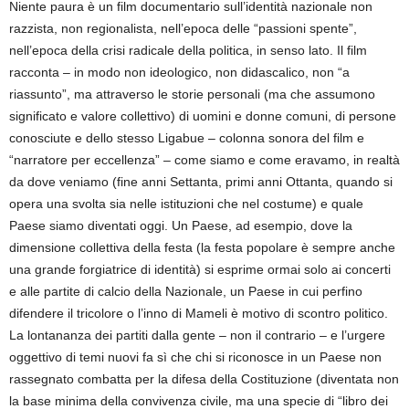
Niente paura è un film documentario sull’identità nazionale non
razzista, non regionalista, nell’epoca delle “passioni spente”,
nell’epoca della crisi radicale della politica, in senso lato. Il film
racconta – in modo non ideologico, non didascalico, non “a
riassunto”, ma attraverso le storie personali (ma che assumono
significato e valore collettivo) di uomini e donne comuni, di persone
conosciute e dello stesso Ligabue – colonna sonora del film e
“narratore per eccellenza” – come siamo e come eravamo, in realtà
da dove veniamo (fine anni Settanta, primi anni Ottanta, quando si
opera una svolta sia nelle istituzioni che nel costume) e quale
Paese siamo diventati oggi. Un Paese, ad esempio, dove la
dimensione collettiva della festa (la festa popolare è sempre anche
una grande forgiatrice di identità) si esprime ormai solo ai concerti
e alle partite di calcio della Nazionale, un Paese in cui perfino
difendere il tricolore o l’inno di Mameli è motivo di scontro politico.
La lontananza dei partiti dalla gente – non il contrario – e l’urgere
oggettivo di temi nuovi fa sì che chi si riconosce in un Paese non
rassegnato combatta per la difesa della Costituzione (diventata non
la base minima della convivenza civile, ma una specie di “libro dei