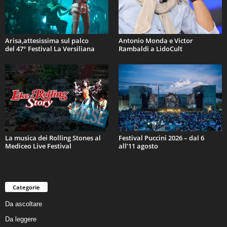
Arisa,attesissima sul palco
Antonio Monda e Victor
del 47° Festival La Versiliana
Rambaldi a LidoCult
La musica dei Rolling Stones al
Festival Puccini 2026 – dal 6
Mediceo Live Festival
all’11 agosto
Categorie
Da ascoltare
Da leggere