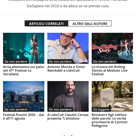
DaSapere nel 2010 e da allora se ne prende cura.
ARTICOLI CORRELATI
ALTRO DALL'AUTORE
Da non perdere
Da non perdere
Da non perdere
Arisa,attesissima sul palco
Antonio Monda e Victor
La musica dei Rolling
del 47° Festival La
Rambaldi a LidoCult
Stones al Mediceo Live
Versiliana
Festival
Da non perdere
Da non perdere
Da leggere
Festival Puccini 2026 – dal
A LidoCult Claudio Cerasa
Rimanere figli nell’eco
6 all’11 agosto
presenta “L’antidoto
delle parole: Le verità
provvisorie di Carmen
Pellegrino