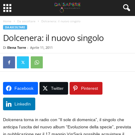
Home
Da ascoltare
Dolcenera: il nuovo singolo
DA ASCOLTARE
Dolcenera: il nuovo singolo
Di
Elena Torre
-
Aprile 11, 2011
Facebook
Twitter
Pinterest
LinkedIn
Dolcenera torna in radio con “Il sole di domenica”, il singolo che
anticipa l’uscita del nuovo album “Evoluzione della specie”, prevista
in pubblicazione per il 17 maggio.\r\nSarà possibile acquistare il