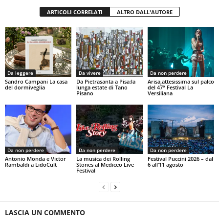
ARTICOLI CORRELATI
ALTRO DALL'AUTORE
Da leggere
Da vivere
Da non perdere
Sandro Campani La casa
Da Pietrasanta a Pisa:la
Arisa,attesissima sul palco
del dormiveglia
lunga estate di Tano
del 47° Festival La
Pisano
Versiliana
Da non perdere
Da non perdere
Da non perdere
Antonio Monda e Victor
La musica dei Rolling
Festival Puccini 2026 – dal
Rambaldi a LidoCult
Stones al Mediceo Live
6 all’11 agosto
Festival
LASCIA UN COMMENTO