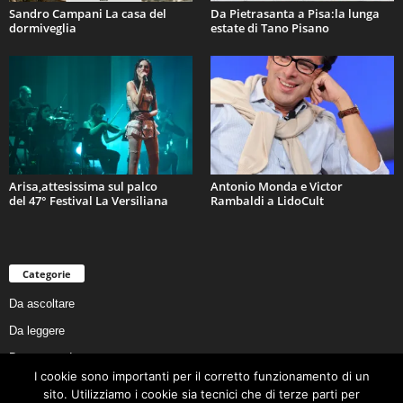
Sandro Campani La casa del
Da Pietrasanta a Pisa:la lunga
dormiveglia
estate di Tano Pisano
Arisa,attesissima sul palco
Antonio Monda e Victor
del 47° Festival La Versiliana
Rambaldi a LidoCult
Categorie
Da ascoltare
Da leggere
Da non perdere
I cookie sono importanti per il corretto funzionamento di un
Da conoscere
sito. Utilizziamo i cookie sia tecnici che di terze parti per