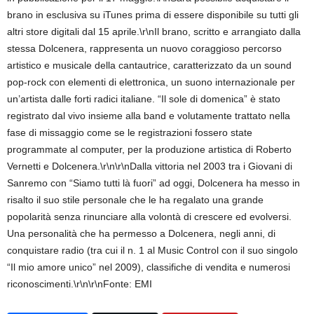
brano in esclusiva su iTunes prima di essere disponibile su tutti gli
altri store digitali dal 15 aprile.\r\nIl brano, scritto e arrangiato dalla
stessa Dolcenera, rappresenta un nuovo coraggioso percorso
artistico e musicale della cantautrice, caratterizzato da un sound
pop-rock con elementi di elettronica, un suono internazionale per
un’artista dalle forti radici italiane. “Il sole di domenica” è stato
registrato dal vivo insieme alla band e volutamente trattato nella
fase di missaggio come se le registrazioni fossero state
programmate al computer, per la produzione artistica di Roberto
Vernetti e Dolcenera.\r\n\r\nDalla vittoria nel 2003 tra i Giovani di
Sanremo con “Siamo tutti là fuori” ad oggi, Dolcenera ha messo in
risalto il suo stile personale che le ha regalato una grande
popolarità senza rinunciare alla volontà di crescere ed evolversi.
Una personalità che ha permesso a Dolcenera, negli anni, di
conquistare radio (tra cui il n. 1 al Music Control con il suo singolo
“Il mio amore unico” nel 2009), classifiche di vendita e numerosi
riconoscimenti.\r\n\r\nFonte: EMI