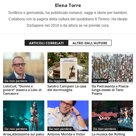
Elena Torre
Scrittrice e giornalista, ha pubblicato romanzi, saggi e storie per bambini.
Collabora con la pagina della cultura del quotidiano Il Tirreno. Ha ideato
DaSapere nel 2010 e da allora se ne prende cura.
ARTICOLI CORRELATI
ALTRO DALL'AUTORE
Da non perdere
Da leggere
Da vivere
LidoCult, “Donne e
Sandro Campani La casa
Da Pietrasanta a Pisa:la
potere” stasera a Lido di
del dormiveglia
lunga estate di Tano
Camaiore
Pisano
Da non perdere
Da non perdere
Da non perdere
Arisa,attesissima sul palco
Antonio Monda e Victor
La musica dei Rolling