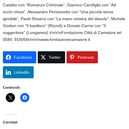
Cataldo con “Romanzo Criminale”, Gianrico Carofiglio con “Ad
occhi chiusi”, Alessandro Perissinotto con “Una piccola storia
ignobile”, Paolo Roversi con “La mano sinistra del diavolo”, Michele
Giuttari con “Il basilisco” (Rizzoli) e Donato Carrisi con “Il
suggeritore” (Longanesi).\r\n\r\nFondazione Città di Camaiore tel.
0584. 915056\r\n\r\nwww.fondazionecamaiore.it
Facebook
Twitter
Pinterest
LinkedIn
Condividi:
Correlati