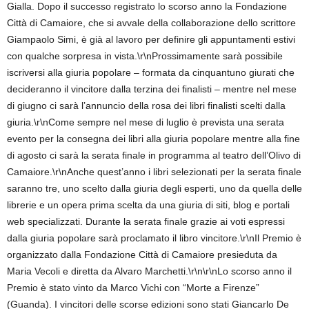
Gialla. Dopo il successo registrato lo scorso anno la Fondazione
Città di Camaiore, che si avvale della collaborazione dello scrittore
Giampaolo Simi, è già al lavoro per definire gli appuntamenti estivi
con qualche sorpresa in vista.\r\nProssimamente sarà possibile
iscriversi alla giuria popolare – formata da cinquantuno giurati che
decideranno il vincitore dalla terzina dei finalisti – mentre nel mese
di giugno ci sarà l’annuncio della rosa dei libri finalisti scelti dalla
giuria.\r\nCome sempre nel mese di luglio è prevista una serata
evento per la consegna dei libri alla giuria popolare mentre alla fine
di agosto ci sarà la serata finale in programma al teatro dell’Olivo di
Camaiore.\r\nAnche quest’anno i libri selezionati per la serata finale
saranno tre, uno scelto dalla giuria degli esperti, uno da quella delle
librerie e un opera prima scelta da una giuria di siti, blog e portali
web specializzati. Durante la serata finale grazie ai voti espressi
dalla giuria popolare sarà proclamato il libro vincitore.\r\nIl Premio è
organizzato dalla Fondazione Città di Camaiore presieduta da
Maria Vecoli e diretta da Alvaro Marchetti.\r\n\r\nLo scorso anno il
Premio è stato vinto da Marco Vichi con “Morte a Firenze”
(Guanda). I vincitori delle scorse edizioni sono stati Giancarlo De