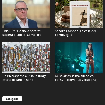
LidoCult, “Donne e potere”
Sandro Campani La casa del
stasera a Lido di Camaiore
dormiveglia
Da Pietrasanta a Pisa:la lunga
Arisa,attesissima sul palco
estate di Tano Pisano
del 47° Festival La Versiliana
Categorie