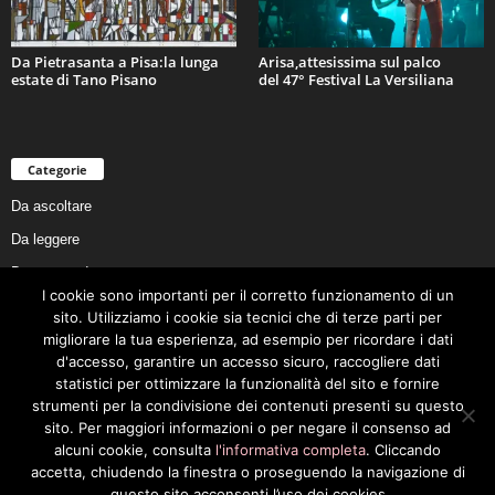
Da Pietrasanta a Pisa:la lunga
Arisa,attesissima sul palco
estate di Tano Pisano
del 47° Festival La Versiliana
Categorie
Da ascoltare
Da leggere
Da non perdere
I cookie sono importanti per il corretto funzionamento di un
Da conoscere
sito. Utilizziamo i cookie sia tecnici che di terze parti per
Da preservare
migliorare la tua esperienza, ad esempio per ricordare i dati
d'accesso, garantire un accesso sicuro, raccogliere dati
Da vivere
statistici per ottimizzare la funzionalità del sito e fornire
Cookie Policy
strumenti per la condivisione dei contenuti presenti su questo
sito. Per maggiori informazioni o per negare il consenso ad
alcuni cookie, consulta
l'informativa completa
. Cliccando
accetta, chiudendo la finestra o proseguendo la navigazione di
questo sito acconsenti l’uso dei cookies