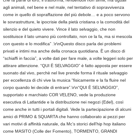
che fa parte di loro, li trasforma, rendendoli non simili, ma uguali
agli animali, nel bene e nel male, nel tentativo di sopravvivenza
come in quello di sopraffazione del più debole… e a poco servono
le sovrastrutture, le ipocrisie della pietà cristiana o la comodità del
silenzio e del quieto vivere. Vince il lato selvaggio, che non
sostituisce il lato umano più controllato, non ce la fa, ma si mescola
con questo e lo modifica” .\r\nQuesto disco parla dei problemi
privati e intimi ma anche della cronaca quotidiana. È un disco di
“schiaffi in faccia”, a volte dati per fare male, a volte leggeri solo per
attirare attenzione. “QUI È SELVAGGIO” è fatto apposta per essere
suonato dal vivo, perchè nel live prende forma il rituale selvaggio
per eccellenza di chi vive la musica “fisicamente e la fa fluire nel
corpo quando lei decide di entrare”.\r\n“QUI È SELVAGGIO”,
supportato e marchiato COR VELENO, vede la produzione
esecutiva di Latlantide e la distribuzione nei negozi (Edel), così
come anche in tutti i portali digitali. Vede la partecipazione di alcuni
amici di PRIMO & SQUARTA che hanno collaborato ai pezzi per
vari motivi di affinità naturale, da Mc’s storici dell’hip hop italiano
come MASITO (Colle der Fomento), TORMENTO, GRANDI