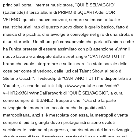
principali portali internet music store, “QUI È SELVAGGIO”
(Latlantide) il terzo album di PRIMO & SQUARTA dei COR
VELENO: quindici nuove canzoni, sempre velenose, attuali e
realistiche.\r\nIl rap di questo nuovo disco è quello basico, fatto di
musica che picchia, che avvolge e coinvolge nel giro di una strofa e
di un ritornello. Un album più consapevole che parla all’anima e che
ha l’unica pretesa di essere assimilato con più attenzione.\r\n\r\nIl
nuovo lavoro è anticipato dallo street single “CANTANO TUTTI”,
brano che vuole interpretare e sottolineare “lo stato sociale delle
cose per come si vedono, dalle luci dei Talent Show, al buio di
Stefano Cucchi”. Il videoclip di “CANTANO TUTTI” è disponibile su
Youtube, cliccando sul link: https://www.youtube.com/watch?
v=HrR2xXfGIrw\r\nDall’artwork di “QUI È SELVAGGIO”, a cura
come sempre di IBBANEZ, traspare che: “Ora che la parte
selvaggia del mondo ha toccato anche la quotidianità
metropolitana, anzi si è mescolata con essa, la metropoli diventa
sempre di più la giungla dove i protagonisti si sono evoluti
socialmente insieme al progresso, ma risentono del lato selvaggio,