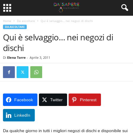
Home
Da ascoltare
Qui è selvaggio… nei negozi di dischi
DA ASCOLTARE
Qui è selvaggio… nei negozi di
dischi
Di
Elena Torre
-
Aprile 3, 2011
Facebook
Twitter
Pinterest
LinkedIn
Da qualche giorno in tutti i migliori negozi di dischi e disponibile sui