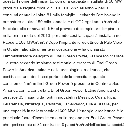
questo il nome dell’impianto, con una capacità installata di 50 MW,
produrrà a regime circa 219.000.000 kWh all’anno – pari ai
consumi annuali di oltre 81 mila famiglie – evitando l’emissione in
atmosfera di oltre 150 mila tonnellate di CO2 ogni anno.\r\n\r\nLa
Società delle rinnovabili di Enel prevede di completare l’impianto
nella prima metà del 2013, portando così la capacità installata nel
Paese a 105 MW.\r\n\r\n“Dopo l’impianto idroelettrico di Palo Viejo
in Guatemala, attualmente in costruzione – ha dichiarato
l’Amministratore delegato di Enel Green Power, Francesco Starace
– questo secondo impianto testimonia la crescita di Enel Green
Power in America Latina e nella tecnologia idroelettrica, che
costituisce uno degli assi portanti della crescita in questo
continente.”\r\n\r\nEnel Green Power è presente in Centro e Sud
America con la controllata Enel Green Power Latino America che
gestisce 33 impianti da fonti rinnovabili in Messico, Costa Rica,
Guatemala, Nicaragua, Panama, El Salvador, Cile e Brasile, per
una capacità installata totale di 669 MW. L’energia idroelettrica è la
principale fonte d’investimento nella regione per Enel Green Power,
che gestisce più di 31 centrali in 6 paesi.\r\n\r\nNell’eolico la società