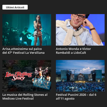
Ultimi Articoli
Arisa,attesissima sul palco
Antonio Monda e Victor
del 47° Festival La Versiliana
Rambaldi a LidoCult
La musica dei Rolling Stones al
Festival Puccini 2026 – dal 6
Mediceo Live Festival
all’11 agosto