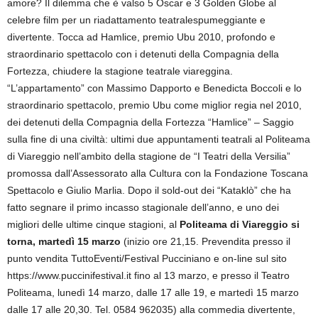
amore? Il dilemma che è valso 5 Oscar e 3 Golden Globe al
celebre film per un riadattamento teatralespumeggiante e
divertente. Tocca ad Hamlice, premio Ubu 2010, profondo e
straordinario spettacolo con i detenuti della Compagnia della
Fortezza, chiudere la stagione teatrale viareggina.
“L’appartamento” con Massimo Dapporto e Benedicta Boccoli e lo
straordinario spettacolo, premio Ubu come miglior regia nel 2010,
dei detenuti della Compagnia della Fortezza “Hamlice” – Saggio
sulla fine di una civiltà: ultimi due appuntamenti teatrali al Politeama
di Viareggio nell’ambito della stagione de “I Teatri della Versilia”
promossa dall’Assessorato alla Cultura con la Fondazione Toscana
Spettacolo e Giulio Marlia. Dopo il sold-out dei “Kataklò” che ha
fatto segnare il primo incasso stagionale dell’anno, e uno dei
migliori delle ultime cinque stagioni, al
Politeama di Viareggio si
torna, martedì 15 marzo
(inizio ore 21,15. Prevendita presso il
punto vendita TuttoEventi/Festival Pucciniano e on-line sul sito
https://www.puccinifestival.it fino al 13 marzo, e presso il Teatro
Politeama, lunedì 14 marzo, dalle 17 alle 19, e martedì 15 marzo
dalle 17 alle 20,30. Tel. 0584 962035) alla commedia divertente,