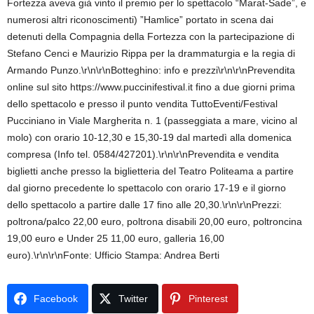
Fortezza aveva già vinto il premio per lo spettacolo “Marat-Sade”, e
numerosi altri riconoscimenti) ”Hamlice” portato in scena dai
detenuti della Compagnia della Fortezza con la partecipazione di
Stefano Cenci e Maurizio Rippa per la drammaturgia e la regia di
Armando Punzo.\r\n\r\nBotteghino: info e prezzi\r\n\r\nPrevendita
online sul sito https://www.puccinifestival.it fino a due giorni prima
dello spettacolo e presso il punto vendita TuttoEventi/Festival
Pucciniano in Viale Margherita n. 1 (passeggiata a mare, vicino al
molo) con orario 10-12,30 e 15,30-19 dal martedì alla domenica
compresa (Info tel. 0584/427201).\r\n\r\nPrevendita e vendita
biglietti anche presso la biglietteria del Teatro Politeama a partire
dal giorno precedente lo spettacolo con orario 17-19 e il giorno
dello spettacolo a partire dalle 17 fino alle 20,30.\r\n\r\nPrezzi:
poltrona/palco 22,00 euro, poltrona disabili 20,00 euro, poltroncina
19,00 euro e Under 25 11,00 euro, galleria 16,00
euro).\r\n\r\nFonte: Ufficio Stampa: Andrea Berti
Facebook
Twitter
Pinterest