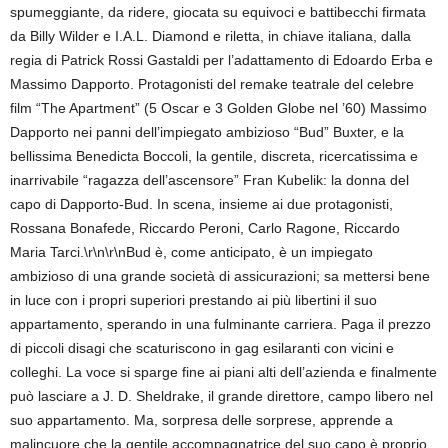
spumeggiante, da ridere, giocata su equivoci e battibecchi firmata
da Billy Wilder e I.A.L. Diamond e riletta, in chiave italiana, dalla
regia di Patrick Rossi Gastaldi per l’adattamento di Edoardo Erba e
Massimo Dapporto. Protagonisti del remake teatrale del celebre
film “The Apartment” (5 Oscar e 3 Golden Globe nel ’60) Massimo
Dapporto nei panni dell’impiegato ambizioso “Bud” Buxter, e la
bellissima Benedicta Boccoli, la gentile, discreta, ricercatissima e
inarrivabile “ragazza dell’ascensore” Fran Kubelik: la donna del
capo di Dapporto-Bud. In scena, insieme ai due protagonisti,
Rossana Bonafede, Riccardo Peroni, Carlo Ragone, Riccardo
Maria Tarci.\r\n\r\nBud è, come anticipato, è un impiegato
ambizioso di una grande società di assicurazioni; sa mettersi bene
in luce con i propri superiori prestando ai più libertini il suo
appartamento, sperando in una fulminante carriera. Paga il prezzo
di piccoli disagi che scaturiscono in gag esilaranti con vicini e
colleghi. La voce si sparge fine ai piani alti dell’azienda e finalmente
può lasciare a J. D. Sheldrake, il grande direttore, campo libero nel
suo appartamento. Ma, sorpresa delle sorprese, apprende a
malincuore che la gentile accompagnatrice del suo capo è proprio