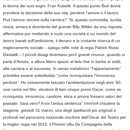
la donna dei suoi sogni: Fran Kubelik. A questo punto Bud dovrà
prendere la decisione della sua vita: perdere l’amore o il lavoro.
Può l’amore vincere sulla carriera? “Si, questa commedia, lucida,
cinica, amara e divertente del grande Billy Wilder da una risposta
affermativa pur mettendo a nudo una società e un mondo del
lavoro basati sull’ambizione, il denaro e la costante ricerca di un
miglioramento sociale – spiega nelle note di regia Patrick Rossi
Gastaldi – I piccoli disagi diventano però grandi rinunce, quando si
parla d’Amore, e allora libero spazio al lieto fine in barba ai soldi,
alla carriera e al successo. In senso metaforico “l’appartamento”
potrebbe essere sottotitolato “come riconquistare l’innocenza
perduta”. Ho volutamente lasciato l’ambientazione negli anni ’60,
così come nel film, vincitore di ben cinque premi Oscar, come se
riconquista, innocenza, candore, etica e amore fossero valori del
passato. Sarà vero? A voi l’ardua sentenza”.\r\n\r\nA chiudere la
stagione, giovedì 31 marzo, uno degli spettacoli più originali e
profondi nel panorama nazionale vincitore dell’Oscar del Teatro per
la miglior regia nel 2010, il Premio Ubu (la Compagnia della