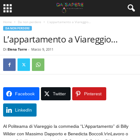
Home
Da non perdere
L’appartamento a Viareggio…
DA NON PERDERE
L’appartamento a Viareggio…
Di
Elena Torre
-
Marzo 9, 2011
Facebook
Twitter
Pinterest
LinkedIn
Al Politeama di Viareggio la commedia “L’Appartamento” di Billy
Wilder con Massimo Dapporto e Benedicta Boccoli.\r\nLavoro o