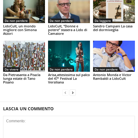
Da non perdere
Da non perdere
Da leggere
LidoCult, un mondo
LidoCult, “Donne e
Sandro Campani La casa
migliore con Simona
potere” stasera a Lido di
del dormiveglia
Atzori
Camaiore
Da vivere
Da non perdere
Da non perdere
Da Pietrasanta a Pisa:la
Arisa,attesissima sul palco
Antonio Monda e Victor
lunga estate di Tano
del 47° Festival La
Rambaldi a LidoCult
Pisano
Versiliana
LASCIA UN COMMENTO