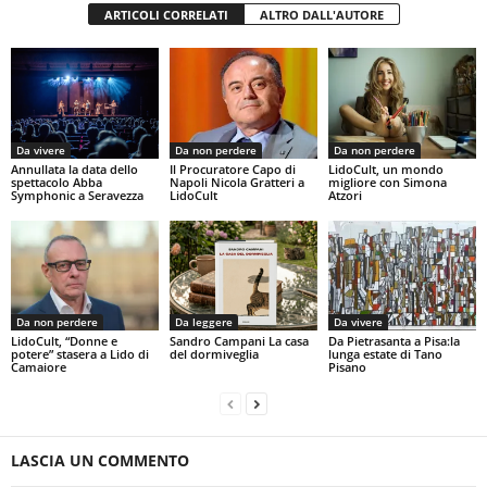
ARTICOLI CORRELATI
ALTRO DALL'AUTORE
Da vivere
Da non perdere
Da non perdere
Annullata la data dello
Il Procuratore Capo di
LidoCult, un mondo
spettacolo Abba
Napoli Nicola Gratteri a
migliore con Simona
Symphonic a Seravezza
LidoCult
Atzori
Da non perdere
Da leggere
Da vivere
LidoCult, “Donne e
Sandro Campani La casa
Da Pietrasanta a Pisa:la
potere” stasera a Lido di
del dormiveglia
lunga estate di Tano
Camaiore
Pisano
LASCIA UN COMMENTO