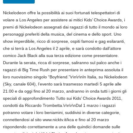
Nickelodeon offre la possibilità ai suoi fortunati telespettatori di
volare a Los Angeles per assistere ai mitici Kids’ Choice Awards, i
premi di Nickelodeon assegnati dai ragazzi di tutto il mondo ai loro
personaggi preferiti della musica, del cinema e dello sport. Uno
show imperdibile, ricco di sorprese, ospiti famosi e gag esilaranti,
che si terrà a Los Angeles il 2 aprile, e sarà condotto dall’attore
comico Jack Black alla sua terza edizione come presentatore.
Durante la serata, ricca di sorprese, saliranno sul palco anche i
ragazzi di Big Time Rush per presentare in anteprima assoluta il
loro nuovissimo singolo “Boyfriend.”\r\n\r\nIn Italia, su Nickelodeon
(Sky, canale 604), l’evento sarà trasmesso martedì 5 aprile alle
21.00 e da oggi fino al 20 marzo, andranno in onda tutti i giorni gli
speciali di approfondimento Tutto sui Kids’ Choice Awards 2011,
condotti da Riccardo Trombetta.\r\n\r\nDal 1 marzo i ragazzi
potranno votare i loro beniamini, suddivisi in diverse categorie,
connettendosi al sito www.nicktv.it/kca e fino al 20 marzo
rispondendo correttamente a una delle quindici domande sulle