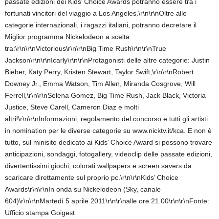
passate edizioni dei Kids’ Choice Awards potranno essere tra i
fortunati vincitori del viaggio a Los Angeles.\r\n\r\nOltre alle
categorie internazionali, i ragazzi italiani, potranno decretare il
Miglior programma Nickelodeon a scelta
tra:\r\n\r\nVictorious\r\n\r\nBig Time Rush\r\n\r\nTrue
Jackson\r\n\r\nIcarly\r\n\r\nProtagonisti delle altre categorie: Justin
Bieber, Katy Perry, Kristen Stewart, Taylor Swift,\r\n\r\nRobert
Downey Jr., Emma Watson, Tim Allen, Miranda Cosgrove, Will
Ferrell,\r\n\r\nSelena Gomez, Big Time Rush, Jack Black, Victoria
Justice, Steve Carell, Cameron Diaz e molti
altri!\r\n\r\nInformazioni, regolamento del concorso e tutti gli artisti
in nomination per le diverse categorie su www.nicktv.it/kca. E non è
tutto, sul minisito dedicato ai Kids’ Choice Award si possono trovare
anticipazioni, sondaggi, fotogallery, videoclip delle passate edizioni,
divertentissimi giochi, colorati wallpapers e screen savers da
scaricare direttamente sul proprio pc.\r\n\r\nKids’ Choice
Awards\r\n\r\nIn onda su Nickelodeon (Sky, canale
604)\r\n\r\nMartedì 5 aprile 2011\r\n\r\nalle ore 21.00\r\n\r\nFonte:
Ufficio stampa Goigest