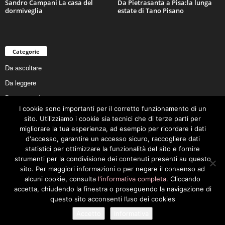
Sandro Campani La casa del
Da Pietrasanta a Pisa:la lunga
dormiveglia
estate di Tano Pisano
Categorie
Da ascoltare
Da leggere
Da non perdere
I cookie sono importanti per il corretto funzionamento di un
Da conoscere
sito. Utilizziamo i cookie sia tecnici che di terze parti per
Da preservare
migliorare la tua esperienza, ad esempio per ricordare i dati
d'accesso, garantire un accesso sicuro, raccogliere dati
Da vivere
statistici per ottimizzare la funzionalità del sito e fornire
Cookie Policy
strumenti per la condivisione dei contenuti presenti su questo
sito. Per maggiori informazioni o per negare il consenso ad
alcuni cookie, consulta
l'informativa completa
. Cliccando
accetta, chiudendo la finestra o proseguendo la navigazione di
questo sito acconsenti l’uso dei cookies
Privacy Policy
Cookie Policy
Accetto
Informativa
© 2026