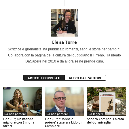
Elena Torre
Scrittrice e giornalista, ha pubblicato romanzi, saggi e storie per bambini.
Collabora con la pagina della cultura del quotidiano Il Tirreno. Ha ideato
DaSapere nel 2010 e da allora se ne prende cura.
ARTICOLI CORRELATI
ALTRO DALL'AUTORE
Da non perdere
Da non perdere
Da leggere
LidoCult, un mondo
LidoCult, “Donne e
Sandro Campani La casa
migliore con Simona
potere” stasera a Lido di
del dormiveglia
Atzori
Camaiore