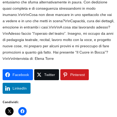
entusiamo che sfuma alternativamente in paura. Con dedizione
quasi completa e di conseguenza stressandomi in modo
inumano.\r\n\r\nCosa non deve mancare in uno spettacolo che vai
a vedere e in uno che metti in scena?\r\nCapacità, cura dei dettagli,
emozione in entrambi i casi.\r\n\r\nA cosa stai lavorando adesso?
\r\nAdesso faccio “l’operaio del teatro”. Insegno, mi occupo da anni
di pedagogia teatrale, recital, lavoro molto con la voce, e progetto
nuove cose, mi preparo per alcuni provini e mi preoccupo di fare
promozioni a quanto già fatto. Hai presente “Il Cuore in Bocca”?
\r\n\r\nIntervista di: Elena Torre
Facebook
Twitter
Pinterest
LinkedIn
Condividi: