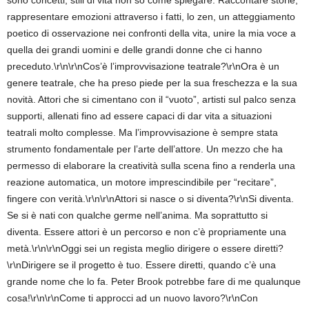
sono concetti, stili di vita non so come spiegare: Raccontare storie,
rappresentare emozioni attraverso i fatti, lo zen, un atteggiamento
poetico di osservazione nei confronti della vita, unire la mia voce a
quella dei grandi uomini e delle grandi donne che ci hanno
preceduto.\r\n\r\nCos’è l’improvvisazione teatrale?\r\nOra è un
genere teatrale, che ha preso piede per la sua freschezza e la sua
novità. Attori che si cimentano con il “vuoto”, artisti sul palco senza
supporti, allenati fino ad essere capaci di dar vita a situazioni
teatrali molto complesse. Ma l’improvvisazione è sempre stata
strumento fondamentale per l’arte dell’attore. Un mezzo che ha
permesso di elaborare la creatività sulla scena fino a renderla una
reazione automatica, un motore imprescindibile per “recitare”,
fingere con verità.\r\n\r\nAttori si nasce o si diventa?\r\nSi diventa.
Se si è nati con qualche germe nell’anima. Ma soprattutto si
diventa. Essere attori è un percorso e non c’è propriamente una
metà.\r\n\r\nOggi sei un regista meglio dirigere o essere diretti?
\r\nDirigere se il progetto è tuo. Essere diretti, quando c’è una
grande nome che lo fa. Peter Brook potrebbe fare di me qualunque
cosa!\r\n\r\nCome ti approcci ad un nuovo lavoro?\r\nCon