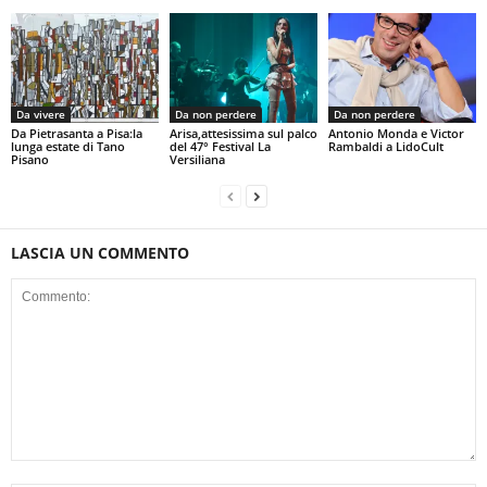
Da vivere
Da non perdere
Da non perdere
Da Pietrasanta a Pisa:la
Arisa,attesissima sul palco
Antonio Monda e Victor
lunga estate di Tano
del 47° Festival La
Rambaldi a LidoCult
Pisano
Versiliana
LASCIA UN COMMENTO