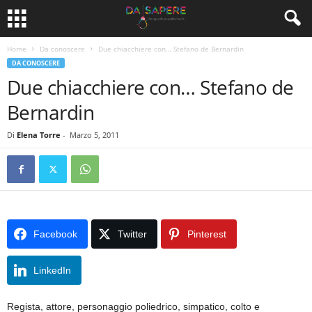
Home
Da conoscere
Due chiacchiere con… Stefano de Bernardin
DA CONOSCERE
Due chiacchiere con… Stefano de
Bernardin
Di
Elena Torre
-
Marzo 5, 2011
Facebook
Twitter
Pinterest
LinkedIn
Regista, attore, personaggio poliedrico, simpatico, colto e