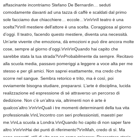
affascinante incontriamo Stefano De Bernardin… seduti
comodamente davanti ad una tazza di caffè e scaldati dal primo
sole facciamo due chiacchiere… eccole…\r\n\r\nIl teatro è una
scelta?\r\nIl mestiere dell’attore è una scelta. Coraggiosa al giorno
d’oggi. Il teatro, facendo questo mestiere, diventa una necessità.
Un’arte vivente che emoziona, dà emozioni e può dire ancora molte
cose, sempre al giorno d’oggi.\r\n\r\nQuando hai capito che
sarebbe stata la tua strada?\r\nProbabilmente da sempre. Recitavo
alla scuola media, passavo pomeriggi a leggere a voce alta per me
stesso e per gli amici. Non saprei esattamente, ma credo che
scorre nel sangue. Sembra retorico e trito, ma è così, poi
ovviamente bisogna studiare, prepararsi. L’arte è disciplina, lucida
realizzazione ed espressione di sé attraverso un percorso di
dedizione. Non c’è un’altra via, altrimenti non è arte è
qualcos’altro.\r\n\r\nQuali i tre momenti determinanti della tua vita
professionale.\r\nL’incontro con seri professionisti, maestri per
me.\r\nLa scuola a Londra.\r\nQuando ho capito di non saper fare
altro.\r\n\r\nHai dei punti di riferimento?\r\nMah, credo di sì. Ma