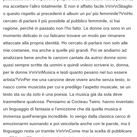
ma accettare l’altro totalmente. E non è affatto facile.\r\n\r\nSbaglio
o questo rispetto ai precedenti è album un po’ più femminile?\r\nHo
cercato di parlare il più possibile al pubblico femminile, sì hai
ragione, perché in passato non l’ho fatto. Le donne ora sono in un
momento delicato in cui faticano trovare un modo per rimanere
attaccate alla propria identità. Ho cercato di parlare non solo alle
mie coetanee, ma anche a quelle più grandi. Poi se andiamo ad
analizzare bene anche le canzoni cantate da autrici donne sono
quasi sempre scritte da uomini e quindi volevo scrivere io, donna,
per le donne.\r\n\r\nMusica e testi quanto pesano nel tuo essere
artista?\r\nPer me una canzone deve vivere anche senza testo, io
nasco come musicista per cui e prediligo l’aspetto musicale, se un
testo sta su da solo è una poesia. La musica già da sola deve
trasmettere qualcosa. Pensiamo ai Cocteau Twins: hanno inventato
un linguaggio di fantasia e l’emozione che dà quella musica è
immensa quell’energia incredibile. Io vengo dalla classica cerco di
emozionarmi suonando e poi veicolarla anche con le parole, ma il
linguaggio resta un tramite.\r\n\r\nCome mai la scelta di pubblicare