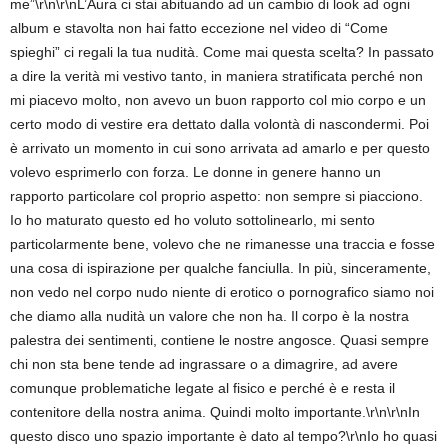
me”\r\n\r\nL’Aura ci stai abituando ad un cambio di look ad ogni
album e stavolta non hai fatto eccezione nel video di “Come
spieghi” ci regali la tua nudità. Come mai questa scelta? In passato
a dire la verità mi vestivo tanto, in maniera stratificata perché non
mi piacevo molto, non avevo un buon rapporto col mio corpo e un
certo modo di vestire era dettato dalla volontà di nascondermi. Poi
è arrivato un momento in cui sono arrivata ad amarlo e per questo
volevo esprimerlo con forza. Le donne in genere hanno un
rapporto particolare col proprio aspetto: non sempre si piacciono.
Io ho maturato questo ed ho voluto sottolinearlo, mi sento
particolarmente bene, volevo che ne rimanesse una traccia e fosse
una cosa di ispirazione per qualche fanciulla. In più, sinceramente,
non vedo nel corpo nudo niente di erotico o pornografico siamo noi
che diamo alla nudità un valore che non ha. Il corpo è la nostra
palestra dei sentimenti, contiene le nostre angosce. Quasi sempre
chi non sta bene tende ad ingrassare o a dimagrire, ad avere
comunque problematiche legate al fisico e perché è e resta il
contenitore della nostra anima. Quindi molto importante.\r\n\r\nIn
questo disco uno spazio importante è dato al tempo?\r\nIo ho quasi