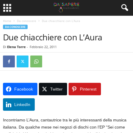
Home
Da conoscere
Due chiacchiere con L’Aura
DA CONOSCERE
Due chiacchiere con L’Aura
Di
Elena Torre
-
Febbraio 22, 2011
Facebook
Twitter
Pinterest
LinkedIn
Incontriamo L’Aura, cantautrice tra le più interessanti della musica
italiana. Da qualche mese nei negozi di dischi con l’EP “Sei come