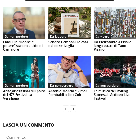
Da non perdere
Da leggere
Da vivere
LidoCult, “Donne e
Sandro Campani La casa
Da Pietrasanta a Pisa:la
potere” stasera a Lido di
del dormiveglia
lunga estate di Tano
Camaiore
Pisano
Da non perdere
Da non perdere
Da non perdere
Arisa,attesissima sul palco
Antonio Monda e Victor
La musica dei Rolling
del 47° Festival La
Rambaldi a LidoCult
Stones al Mediceo Live
Versiliana
Festival
LASCIA UN COMMENTO