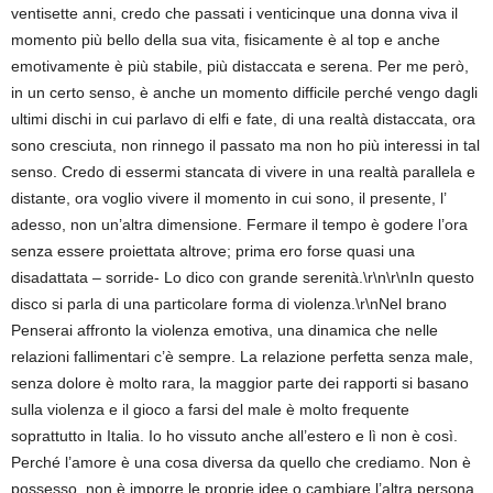
ventisette anni, credo che passati i venticinque una donna viva il
momento più bello della sua vita, fisicamente è al top e anche
emotivamente è più stabile, più distaccata e serena. Per me però,
in un certo senso, è anche un momento difficile perché vengo dagli
ultimi dischi in cui parlavo di elfi e fate, di una realtà distaccata, ora
sono cresciuta, non rinnego il passato ma non ho più interessi in tal
senso. Credo di essermi stancata di vivere in una realtà parallela e
distante, ora voglio vivere il momento in cui sono, il presente, l’
adesso, non un’altra dimensione. Fermare il tempo è godere l’ora
senza essere proiettata altrove; prima ero forse quasi una
disadattata – sorride- Lo dico con grande serenità.\r\n\r\nIn questo
disco si parla di una particolare forma di violenza.\r\nNel brano
Penserai affronto la violenza emotiva, una dinamica che nelle
relazioni fallimentari c’è sempre. La relazione perfetta senza male,
senza dolore è molto rara, la maggior parte dei rapporti si basano
sulla violenza e il gioco a farsi del male è molto frequente
soprattutto in Italia. Io ho vissuto anche all’estero e lì non è così.
Perché l’amore è una cosa diversa da quello che crediamo. Non è
possesso, non è imporre le proprie idee o cambiare l’altra persona,