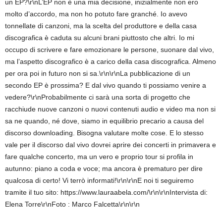
un EP?\r\nL’EP non è una mia decisione, inizialmente non ero
molto d’accordo, ma non ho potuto fare granché. Io avevo
tonnellate di canzoni, ma la scelta del produttore e della casa
discografica è caduta su alcuni brani piuttosto che altri. Io mi
occupo di scrivere e fare emozionare le persone, suonare dal vivo,
ma l’aspetto discografico è a carico della casa discografica. Almeno
per ora poi in futuro non si sa.\r\n\r\nLa pubblicazione di un
secondo EP è prossima? E dal vivo quando ti possiamo venire a
vedere?\r\nProbabilmente ci sarà una sorta di progetto che
racchiude nuove canzoni o nuovi contenuti audio e video ma non si
sa ne quando, né dove, siamo in equilibrio precario a causa del
discorso downloading. Bisogna valutare molte cose. E lo stesso
vale per il discorso dal vivo dovrei aprire dei concerti in primavera e
fare qualche concerto, ma un vero e proprio tour si profila in
autunno: piano a coda e voce; ma ancora è prematuro per dire
qualcosa di certo! Vi terrò informati!\r\n\r\nE noi ti seguiremo
tramite il tuo sito: https://www.lauraabela.com/\r\n\r\nIntervista di:
Elena Torre\r\nFoto : Marco Falcetta\r\n\r\n