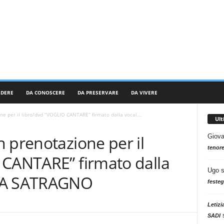
RDERE
DA CONOSCERE
DA PRESERVARE
DA VIVERE
e per il libro/dvd “VOGLIO CANTARE” firmato dalla vocal...
Ul
 prenotazione per il
Giova
tenore
 CANTARE” firmato dalla
Ugo
ILA SATRAGNO
festeg
Letizi
SADI