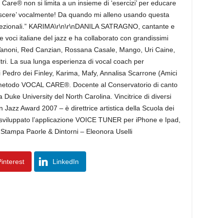
Care® non si limita a un insieme di ‘esercizi’ per educare
rescere’ vocalmente! Da quando mi alleno usando questa
eccezionali.” KARIMA\r\n\r\nDANILA SATRAGNO, cantante e
e voci italiane del jazz e ha collaborato con grandissimi
la Vanoni, Red Canzian, Rossana Casale, Mango, Uri Caine,
altri. La sua lunga esperienza di vocal coach per
cui Pedro dei Finley, Karima, Mafy, Annalisa Scarrone (Amici
vo metodo VOCAL CARE®. Docente al Conservatorio di canto
a Duke University del North Carolina. Vincitrice di diversi
ian Jazz Award 2007 – è direttrice artistica della Scuola dei
a sviluppato l’applicazione VOICE TUNER per iPhone e Ipad,
o Stampa Paorle & Dintorni – Eleonora Uselli
interest
LinkedIn