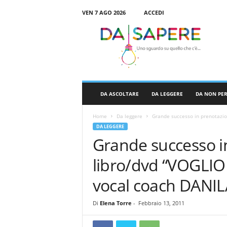
VEN 7 AGO 2026
ACCEDI
D
a
S
a
p
e
r
DA ASCOLTARE
DA LEGGERE
DA NON PE
e
Home
Da leggere
Grande successo in prenotazion
DA LEGGERE
Grande successo in
libro/dvd “VOGLIO
vocal coach DAN
Di
Elena Torre
-
Febbraio 13, 2011