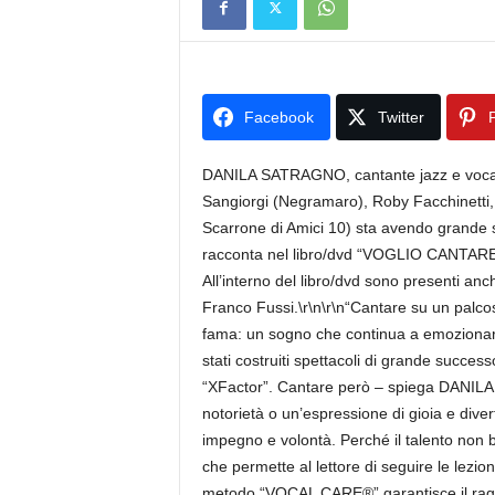
Facebook
Twitter
P
DANILA SATRAGNO, cantante jazz e vocal c
Sangiorgi (Negramaro), Roby Facchinetti, 
Scarrone di Amici 10) sta avendo grande
racconta nel libro/dvd “VOGLIO CANTARE”, 
All’interno del libro/dvd sono presenti anch
Franco Fussi.\r\n\r\n“Cantare su un palcosce
fama: un sogno che continua a emozionare 
stati costruiti spettacoli di grande success
“XFactor”. Cantare però – spiega DANIL
notorietà o un’espressione di gioia e dive
impegno e volontà. Perché il talento non
che permette al lettore di seguire le lezion
metodo “VOCAL CARE®” garantisce il ragg