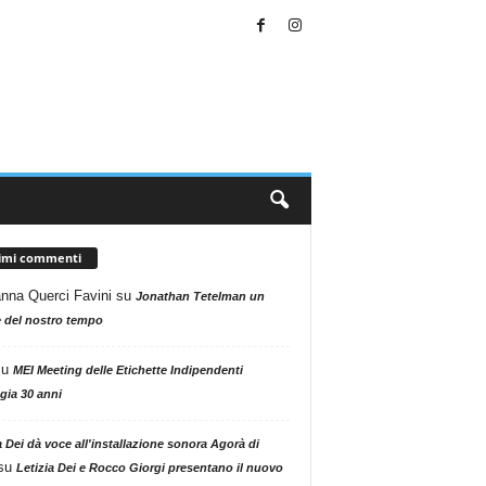
timi commenti
nna Querci Favini
su
Jonathan Tetelman un
 del nostro tempo
su
MEI Meeting delle Etichette Indipendenti
gia 30 anni
a Dei dà voce all'installazione sonora Agorà di
su
Letizia Dei e Rocco Giorgi presentano il nuovo