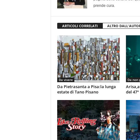
prende cura.
ARTICOLI CORRELATI
ALTRO DALL'AUTO
Da vivere
Da non 
Da Pietrasanta a Pisa:la lunga
Arisa,a
estate di Tano Pisano
del 47°