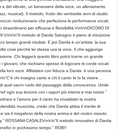
e e del vibrato, un benessere della voce, un allenamento
z, musical). Il metodo, frutto dei ventisette anni di studio
cio rivoluzionario che perfeziona le performance vocali,
straordinario per efficacia e flessibilità.\r\n\r\nDICONO DI
\r\n“Il metodo di Danila Satragno è pieno di intuizione
o tempo grandi risultati. E poi Danila è un’artista: la sua
te cose perché lei stessa usa la voce. Il che aggiunge
ssione. Chi leggerà questo libro potrà trarne un grande
 i giovani, che rischiano spesso di logorare le corde vocali
a loro voce. Affidatevi con fiducia a Danila: è una persona
“C’è chi insegna canto e chi il canto te lo fa vivere…
di quel sacro ruolo del passaggio della conoscenza. Umile
hef ogni sua lezione con i sapori più intensi e mai noiosi.”
ontrare e l’amore per il canto ha rinsaldato la nostra
splendida musicista, credo che Danila abbia il merito di
e sia il megafono della nostra anima e del nostro vissuto.
ny.” ROSSANA CASALE\r\n\r\n“Il metodo innovativo di Danila
benefici in pochissimo tempo.” ROBY