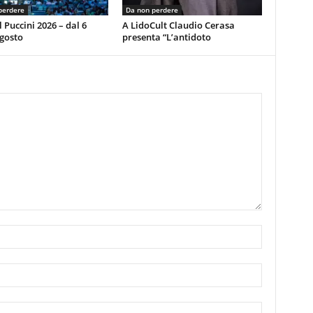
perdere
Da non perdere
l Puccini 2026 – dal 6
A LidoCult Claudio Cerasa
agosto
presenta “L’antidoto