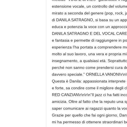
estensione vocale, un controllo del volum
mirato a seconda del genere (pop, rock, jaz
di DANILA SATRAGNO, si basa su un approc
educa e potenzia la voce con un approccio 
DANILA SATRAGNO E DEL VOCAL CARE®:\r\n
e fantasia e permette di raggiungere in poc
esperienza l’ha portata a comprendere mol
molto al suo lavoro, una vera e propria mi
insegnamento, a qualsiasi età. Soprattutto
perché non sanno come prendersi cura dell
davvero speciale.” ORNELLA VANONI\r\n\r\n
Questa è Danila: appassionata interprete 
e forte, sa condire come il migliore degli c
RED CANZIAN\r\n\r\n“Il jazz ci ha fatti inc
amicizia. Oltre al fatto che la reputo una 
saper comunicare ai ragazzi quanto la voc
Grazie per quello che fai ogni giorno, Da
mi ha permesso di ottenere straordinari 