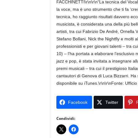
FACCHINETTI\r\n\r\n“La tecnica del Vocal 
la voce, ma è uno strumento che ti fa ‘c
tecnica, ho raggiunto risultati davvero 
musicista, è considerata una della più bell
artisti, tra cui Fabrizio De André, Ornel
Stefano Bollani, Nick the Nightfly e molti 
professionisti e per giovani talenti – tra 
10) – l’ha portata a elaborare l’esclusi
jazz e pop, è stata invitata a insegnare all
premi musicali – tra cui il prestigioso Ital
cantautori di Genova di Luca Bizzarri. H
disponibile su iTunes.\r\n\r\nFonte: Uffici
Facebook
Twitter
P
Condividi: