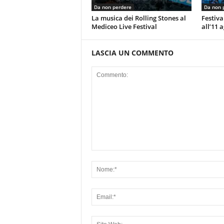
Da non perdere
Da non 
La musica dei Rolling Stones al
Festiva
Mediceo Live Festival
all’11 
LASCIA UN COMMENTO