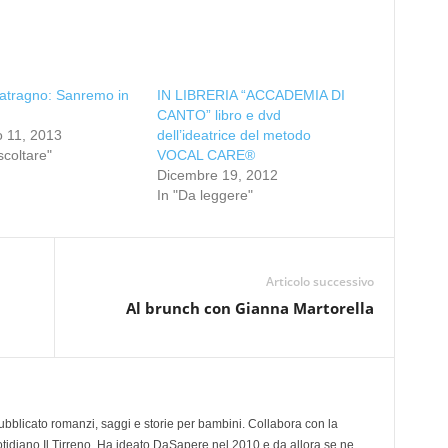
atragno: Sanremo in
IN LIBRERIA “ACCADEMIA DI
CANTO” libro e dvd
o 11, 2013
dell’ideatrice del metodo
scoltare"
VOCAL CARE®
Dicembre 19, 2012
In "Da leggere"
Articolo successivo
Al brunch con Gianna Martorella
 pubblicato romanzi, saggi e storie per bambini. Collabora con la
otidiano Il Tirreno. Ha ideato DaSapere nel 2010 e da allora se ne