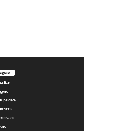
egorie
coltare
ggere
n perdere
noscere
eservare
vere