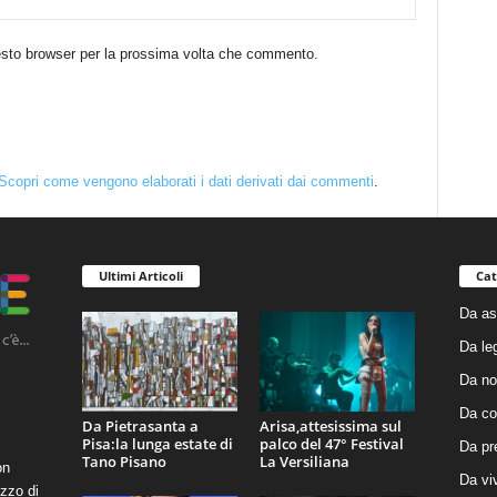
uesto browser per la prossima volta che commento.
Scopri come vengono elaborati i dati derivati dai commenti
.
Ultimi Articoli
Cat
Da as
Da le
Da no
Da co
Da Pietrasanta a
Arisa,attesissima sul
Pisa:la lunga estate di
palco del 47° Festival
Da pr
Tano Pisano
La Versiliana
on
Da vi
zzo di