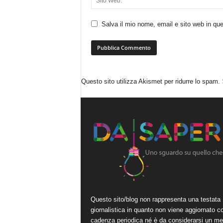
Salva il mio nome, email e sito web in q
Questo sito utilizza Akismet per ridurre lo spam.
Questo sito/blog non rappresenta una testata
giornalistica in quanto non viene aggiornato c
cadenza periodica né è da considerarsi un me