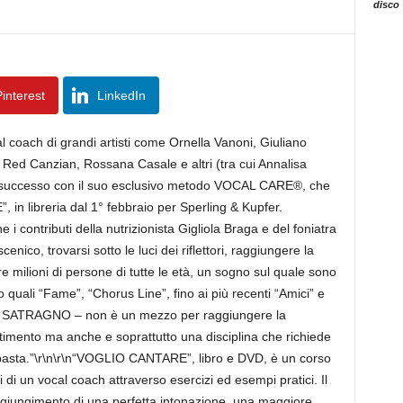
disco
interest
LinkedIn
oach di grandi artisti come Ornella Vanoni, Giuliano
Red Canzian, Rossana Casale e altri (tra cui Annalisa
 successo con il suo esclusivo metodo VOCAL CARE®, che
in libreria dal 1° febbraio per Sperling & Kupfer.
e i contributi della nutrizionista Gigliola Braga e del foniatra
nico, trovarsi sotto le luci dei riflettori, raggiungere la
milioni di persone di tutte le età, un sogno sul quale sono
o quali “Fame”, “Chorus Line”, fino ai più recenti “Amici” e
A SATRAGNO – non è un mezzo per raggiungere la
rtimento ma anche e soprattutto una disciplina che richiede
 basta.”\r\n\r\n“VOGLIO CANTARE”, libro e DVD, è un corso
i di un vocal coach attraverso esercizi ed esempi pratici. Il
iungimento di una perfetta intonazione, una maggiore