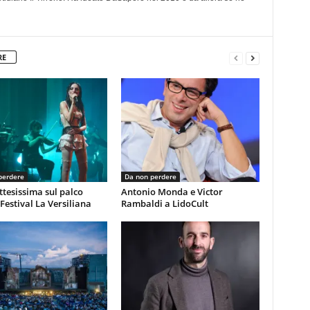
RE
perdere
Da non perdere
ttesissima sul palco
Antonio Monda e Victor
 Festival La Versiliana
Rambaldi a LidoCult