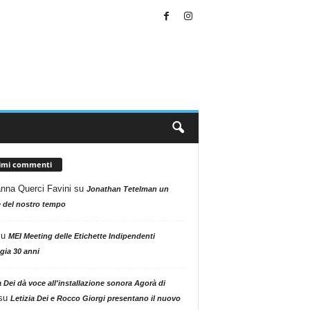
timi commenti
nna Querci Favini
su
Jonathan Tetelman un
 del nostro tempo
su
MEI Meeting delle Etichette Indipendenti
gia 30 anni
a Dei dà voce all'installazione sonora Agorà di
su
Letizia Dei e Rocco Giorgi presentano il nuovo