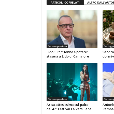
ARTICOLI CORRELATI
ALTRO DALL'AUTO
Da non perdere
Da legg
LidoCult, “Donne e potere”
Sandro
stasera a Lido di Camaiore
dormiv
Da non perdere
Da non 
Arisa,attesissima sul palco
Antoni
del 47° Festival La Versiliana
Rambal