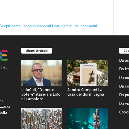
Scopri come vengono elaborati i dati derivati dai commenti
.
Ultimi Articoli
Cat
Da as
Da le
Da no
Da co
LidoCult, “Donne e
Sandro Campani La
potere” stasera a Lido
casa del dormiveglia
Da pr
di Camaiore
on
Da vi
zzo di
Cooki
della