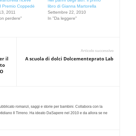
artorella riceve
Nei panni degli altri: il primo
il Premio Coppedè
libro di Gianna Martorella
13, 2011
Settembre 22, 2010
on perdere"
In "Da leggere"
Articolo successivo
r il
A scuola di dolci Dolcementeprato Lab
to
NO
 pubblicato romanzi, saggi e storie per bambini. Collabora con la
otidiano Il Tirreno. Ha ideato DaSapere nel 2010 e da allora se ne