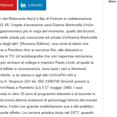
disco
interest
LinkedIn
 del Ristorante Harry’s Bar di Firenze in collaborazione
11.45, l’ospite d’eccezione sarà Gianna Martorella.\r\nUn
gastronomico più in voga del momento, quello del brunch,
 delle artiste più conosciute ed amate.\r\nGianna Martorella
ni degli altri” (Romano Editore), una sorta di diario che
zia a Piombino fino ai successi Rai, alle delusioni e
ista in TV. Un’autobiografia che non risparmia retroscena
r arrivare al collega e maestro Paolo Limiti, al quale la
d’affetto e riconoscenza, sono tanti i vari e divertenti
iche, a se stessa e agli altri.\r\n\r\nPer info e
no A. Vespucci 22/r tel. 055 2396700 (brunch prezzo a
\n\r\nNata a Piombino (LI) il 17 maggio 1960. I suoi
rata in oltre 20 anni di programmi televisivi e di tournée in
 tanta ironia alterna imitazioni di personaggi famosi del mondo
litica, il tutto con grande soddisfazione sua e del pubblico
de affetto. La carriera artistica inizia nel 1977, quando