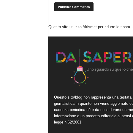
Questo sito utilizza Akismet per ridurre lo spam.
Questo sito/blog non rappresenta una testata
giornalistica in quanto non viene aggiornato c
cadenza periodica né è da considerarsi un me
informazione o un prodotto editoriale ai sensi 
legge n.62/2001.