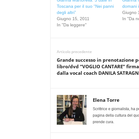
Gianna Martorella: 3 date in
Gianna M
Toscana per il suo “Nei panni
domani 
degli altri”
Giugno 
Giugno 15, 2011
In "Da n
In "Da leggere"
Articolo precedente
Grande successo in prenotazione pe
libro/dvd “VOGLIO CANTARE” firma
dalla vocal coach DANILA SATRAG
Elena Torre
Scrittrice e giornalista, ha
pagina della cultura del qu
prende cura.