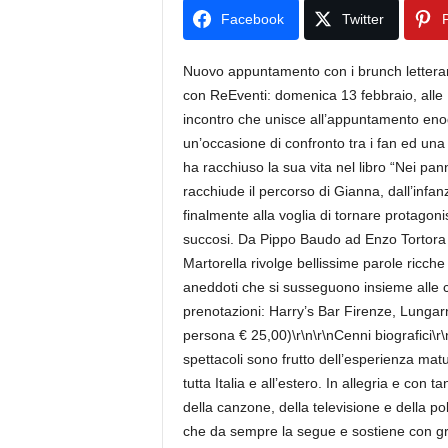
Facebook
Twitter
P
Nuovo appuntamento con i brunch letterari
con ReEventi: domenica 13 febbraio, alle 
incontro che unisce all’appuntamento eno
un’occasione di confronto tra i fan ed una
ha racchiuso la sua vita nel libro “Nei pan
racchiude il percorso di Gianna, dall’infan
finalmente alla voglia di tornare protagon
succosi. Da Pippo Baudo ad Enzo Tortora pe
Martorella rivolge bellissime parole ricche 
aneddoti che si susseguono insieme alle crit
prenotazioni: Harry’s Bar Firenze, Lungar
persona € 25,00)\r\n\r\nCenni biografici\r
spettacoli sono frutto dell’esperienza matu
tutta Italia e all’estero. In allegria e con
della canzone, della televisione e della po
che da sempre la segue e sostiene con gran