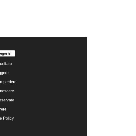
egorie
coltare
ggere
n perdere
noscere
eservare
vere
e Policy