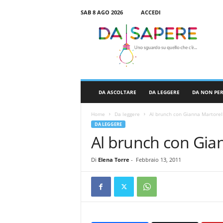
SAB 8 AGO 2026
ACCEDI
D
a
S
a
p
e
r
DA ASCOLTARE
DA LEGGERE
DA NON PE
e
Home
Da leggere
Al brunch con Gianna Martorel
DA LEGGERE
Al brunch con Gia
Di
Elena Torre
-
Febbraio 13, 2011