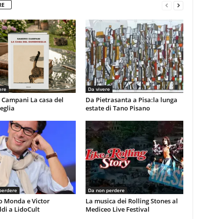
RE
ere
Da vivere
 Campani La casa del
Da Pietrasanta a Pisa:la lunga
eglia
estate di Tano Pisano
perdere
Da non perdere
o Monda e Victor
La musica dei Rolling Stones al
di a LidoCult
Mediceo Live Festival