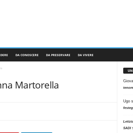
RDERE
DA CONOSCERE
DA PRESERVARE
DA VIVERE
la
Ul
nna Martorella
Giova
tenore
Ugo
festeg
Letizi
SADI