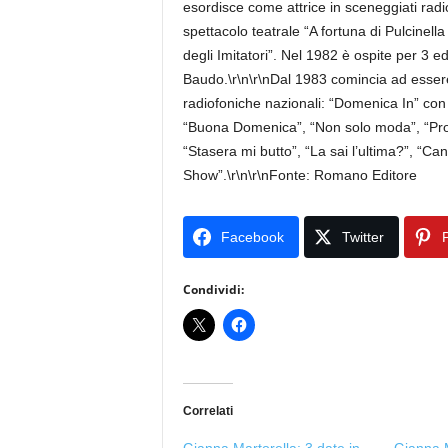
esordisce come attrice in sceneggiati radiof
spettacolo teatrale “A fortuna di Pulcinell
degli Imitatori”. Nel 1982 è ospite per 3 
Baudo.\r\n\r\nDal 1983 comincia ad essere 
radiofoniche nazionali: “Domenica In” con 
“Buona Domenica”, “Non solo moda”, “Pron
“Stasera mi butto”, “La sai l’ultima?”, “Canz
Show”.\r\n\r\nFonte: Romano Editore
Facebook
Twitter
P
Condividi:
Correlati