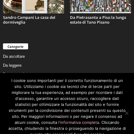
Sandro Campani La casa del
Da Pietrasanta a Pisa:la lunga
dormiveglia
estate di Tano Pisano
Categorie
Da ascoltare
Da leggere
Da non perdere
I cookie sono importanti per il corretto funzionamento di un
Da conoscere
sito. Utilizziamo i cookie sia tecnici che di terze parti per
Da preservare
migliorare la tua esperienza, ad esempio per ricordare i dati
d'accesso, garantire un accesso sicuro, raccogliere dati
Da vivere
statistici per ottimizzare la funzionalità del sito e fornire
Cookie Policy
strumenti per la condivisione dei contenuti presenti su questo
sito. Per maggiori informazioni o per negare il consenso ad
alcuni cookie, consulta
l'informativa completa
. Cliccando
accetta, chiudendo la finestra o proseguendo la navigazione di