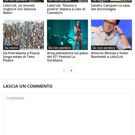
LidoCult, un mondo
LidoCult, “Donne e
Sandro Campani La casa
migliore con Simona
potere” stasera a Lido di
del dormiveglia
Atzori
Camaiore
Da vivere
Da non perdere
Da non perdere
Da Pietrasanta a Pisa:la
Arisa,attesissima sul palco
Antonio Monda e Victor
lunga estate di Tano
del 47° Festival La
Rambaldi a LidoCult
Pisano
Versiliana
LASCIA UN COMMENTO