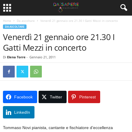
Home
Da ascoltare
Venerdì 21 gennaio ore 21.30 I Gatti Mezzi in concerto
DA ASCOLTARE
Venerdì 21 gennaio ore 21.30 I
Gatti Mezzi in concerto
Di
Elena Torre
-
Gennaio 21, 2011
Facebook
Twitter
Pinterest
LinkedIn
Tommaso Novi pianista, cantante e fischiatore d’eccellenza