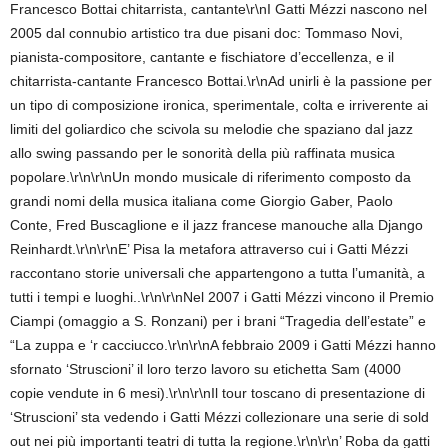
Francesco Bottai chitarrista, cantante\r\nI Gatti Mézzi nascono nel
2005 dal connubio artistico tra due pisani doc: Tommaso Novi,
pianista-compositore, cantante e fischiatore d’eccellenza, e il
chitarrista-cantante Francesco Bottai.\r\nAd unirli è la passione per
un tipo di composizione ironica, sperimentale, colta e irriverente ai
limiti del goliardico che scivola su melodie che spaziano dal jazz
allo swing passando per le sonorità della più raffinata musica
popolare.\r\n\r\nUn mondo musicale di riferimento composto da
grandi nomi della musica italiana come Giorgio Gaber, Paolo
Conte, Fred Buscaglione e il jazz francese manouche alla Django
Reinhardt.\r\n\r\nE’ Pisa la metafora attraverso cui i Gatti Mézzi
raccontano storie universali che appartengono a tutta l’umanità, a
tutti i tempi e luoghi..\r\n\r\nNel 2007 i Gatti Mézzi vincono il Premio
Ciampi (omaggio a S. Ronzani) per i brani “Tragedia dell’estate” e
“La zuppa e ‘r cacciucco.\r\n\r\nA febbraio 2009 i Gatti Mézzi hanno
sfornato ‘Struscioni’ il loro terzo lavoro su etichetta Sam (4000
copie vendute in 6 mesi).\r\n\r\nIl tour toscano di presentazione di
‘Struscioni’ sta vedendo i Gatti Mézzi collezionare una serie di sold
out nei più importanti teatri di tutta la regione.\r\n\r\n’ Roba da gatti