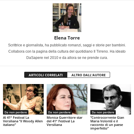
Elena Torre
Scrittrice e giornalista, ha pubblicato romanzi, saggi e storie per bambini.
Collabora con la pagina della cultura del quotidiano Il Tirreno. Ha ideato
DaSapere nel 2010 e da allora se ne prende cura.
ARTICOLI CORRELATI
ALTRO DALL'AUTORE
Da non perdere
Da non perdere
Da non perdere
Al 41° Festival La
Monica Guerritore star
“Controcorrente Gian
Versiliana “il Woody Allen
del 41° Festival La
Maria Volonté e il
italiano”
Versiliana
racconto di un paese
imperfetto”