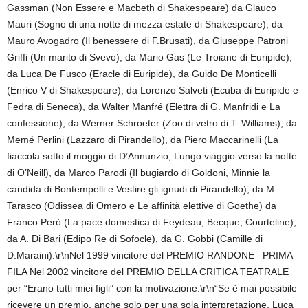
Gassman (Non Essere e Macbeth di Shakespeare) da Glauco
Mauri (Sogno di una notte di mezza estate di Shakespeare), da
Mauro Avogadro (Il benessere di F.Brusati), da Giuseppe Patroni
Griffi (Un marito di Svevo), da Mario Gas (Le Troiane di Euripide),
da Luca De Fusco (Eracle di Euripide), da Guido De Monticelli
(Enrico V di Shakespeare), da Lorenzo Salveti (Ecuba di Euripide e
Fedra di Seneca), da Walter Manfré (Elettra di G. Manfridi e La
confessione), da Werner Schroeter (Zoo di vetro di T. Williams), da
Memé Perlini (Lazzaro di Pirandello), da Piero Maccarinelli (La
fiaccola sotto il moggio di D’Annunzio, Lungo viaggio verso la notte
di O’Neill), da Marco Parodi (Il bugiardo di Goldoni, Minnie la
candida di Bontempelli e Vestire gli ignudi di Pirandello), da M.
Tarasco (Odissea di Omero e Le affinità elettive di Goethe) da
Franco Però (La pace domestica di Feydeau, Becque, Courteline),
da A. Di Bari (Edipo Re di Sofocle), da G. Gobbi (Camille di
D.Maraini).\r\nNel 1999 vincitore del PREMIO RANDONE –PRIMA
FILA Nel 2002 vincitore del PREMIO DELLA CRITICA TEATRALE
per “Erano tutti miei figli” con la motivazione:\r\n“Se è mai possibile
ricevere un premio, anche solo per una sola interpretazione, Luca