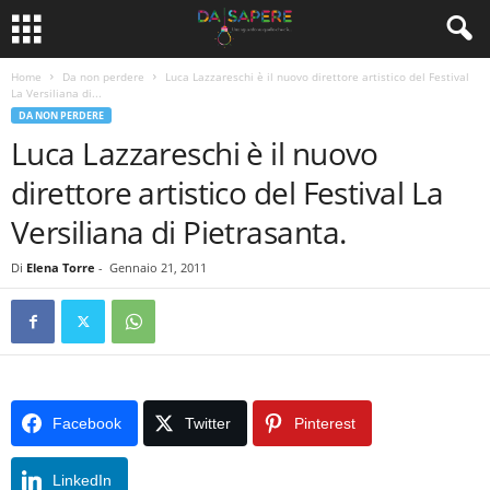
Home
Da non perdere
Luca Lazzareschi è il nuovo direttore artistico del Festival
La Versiliana di...
DA NON PERDERE
Luca Lazzareschi è il nuovo
direttore artistico del Festival La
Versiliana di Pietrasanta.
Di
Elena Torre
-
Gennaio 21, 2011
Facebook
Twitter
Pinterest
LinkedIn