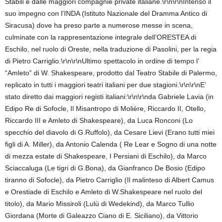
Stabili e dalle maggiori compagnie private italiane.\r\n\r\nIntenso il
suo impegno con l’INDA (Istituto Nazionale del Dramma Antico di
Siracusa) dove ha preso parte a numerose messe in scena,
culminate con la rappresentazione integrale dell’ORESTEA di
Eschilo, nel ruolo di Oreste, nella traduzione di Pasolini, per la regia
di Pietro Carriglio.\r\n\r\nUltimo spettacolo in ordine di tempo l’
“Amleto” di W. Shakespeare, prodotto dal Teatro Stabile di Palermo,
replicato in tutti i maggiori teatri italiani per due stagioni.\r\n\r\nE’
stato diretto dai maggiori registi italiani:\r\n\r\nda Gabriele Lavia (in
Edipo Re di Sofocle, Il Misantropo di Molière, Riccardo II, Otello,
Riccardo III e Amleto di Shakespeare), da Luca Ronconi (Lo
specchio del diavolo di G.Ruffolo), da Cesare Lievi (Erano tutti miei
figli di A. Miller), da Antonio Calenda ( Re Lear e Sogno di una notte
di mezza estate di Shakespeare, I Persiani di Eschilo), da Marco
Sciaccaluga (Le tigri di G.Bona), da Gianfranco De Bosio (Edipo
tiranno di Sofocle), da Pietro Carriglio (Il malinteso di Albert Camus
e Orestiade di Eschilo e Amleto di W.Shakespeare nel ruolo del
titolo), da Mario Missiroli (Lulù di Wedekind), da Marco Tullio
Giordana (Morte di Galeazzo Ciano di E. Siciliano), da Vittorio