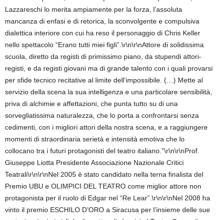
Lazzareschi lo merita ampiamente per la forza, l’assoluta
mancanza di enfasi e di retorica, la sconvolgente e compulsiva
dialettica interiore con cui ha reso il personaggio di Chris Keller
nello spettacolo “Erano tutti miei figli”.\r\n\r\nAttore di solidissima
scuola, diretto da registi di primissimo piano, da stupendi attori-
registi, e da registi giovani ma di grande talento con i quali provarsi
per sfide tecnico recitative al limite dell’impossibile. (…) Mette al
servizio della scena la sua intelligenza e una particolare sensibilità,
priva di alchimie e affettazioni, che punta tutto su di una
sorvegliatissima naturalezza, che lo porta a confrontarsi senza
cedimenti, con i migliori attori della nostra scena, e a raggiungere
momenti di straordinaria serietà e intensità emotiva che lo
collocano tra i futuri protagonisti del teatro italiano.”\r\n\r\nProf.
Giuseppe Liotta Presidente Associazione Nazionale Critici
Teatrali\r\n\r\nNel 2005 è stato candidato nella terna finalista del
Premio UBU e OLIMPICI DEL TEATRO come miglior attore non
protagonista per il ruolo di Edgar nel “Re Lear”.\r\n\r\nNel 2008 ha
vinto il premio ESCHILO D’ORO a Siracusa per l’insieme delle sue