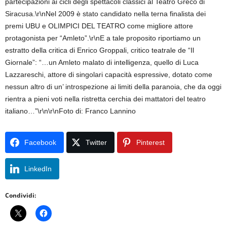
partecipazioni ai cicli degli spettacoli classici al Teatro Greco di
Siracusa.\r\nNel 2009 è stato candidato nella terna finalista dei
premi UBU e OLIMPICI DEL TEATRO come migliore attore
protagonista per “Amleto”.\r\nE a tale proposito riportiamo un
estratto della critica di Enrico Groppali, critico teatrale de “Il
Giornale”: “…un Amleto malato di intelligenza, quello di Luca
Lazzareschi, attore di singolari capacità espressive, dotato come
nessun altro di un’ introspezione ai limiti della paranoia, che da oggi
rientra a pieni voti nella ristretta cerchia dei mattatori del teatro
italiano…”\r\n\r\nFoto di: Franco Lannino
Facebook
Twitter
Pinterest
LinkedIn
Condividi: