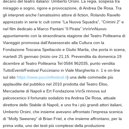
decano del teatro italiano: Umberto Orsini. La regia, sospesa tra
miraggio e sogno, rigore e provocazione, di Andrea De Rosa. Tra
gli interpreti anche l’amatissimo attore di fiction, Rolando Ravello
apprezzato in serie tc cult come “La Nuova Squadra”, “Crimini 2” e
nel film dedicato a Marco Pantani “Il Pirata”.\r\n\r\nNuovo
appuntamento con la straordinaria stagione del Teatro Politeama di
Viareggio promossa dall’Assessorato alla Cultura con la
Fondazione Toscana Spettacolo e Giulio Marlia, che porta in scena,
martedì 25 gennaio (inizio ore 21,15. Prevendita da domenica 19
dicembre al Teatro Politeama Tel 0584 962035, punto vendita
TuttoEventi/Festival Pucciniano in Viale Margherita n. 1 e on-line
sul sito
https://www.puccinifestival.it
) una delle commedie più
applaudite dal pubblico nel 2010 prodotta dal Teatro Eliso,
Mercadante di Napoli e Ert Fondazione.\r\nSi rinnova sul
palcoscenico il fortunato sodalizio tra Andrea De Rosa, attuale
direttore dello Stabile di Napoli, e uno fra i più grandi attori italiani,
Umberto Orsini, che insieme avevano affrontato l’impresa scenica
di “Molly Sweeney” di Brian Friel, e che insieme affrontano, per la
prima volta, uno dei testi più complessi della produzione