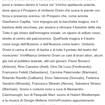
pone e restarci dentro è l’unica via”.\r\nUno spettacolo potente,
dove spicca il Prospero di Umberto Orsini che scava le parole con
forza e presenza scenica. Un Prospero che, come annota
Gianfranco Capitta, “non impugna più la bacchetta magica, ma il
bastone della vecchiaia, per aiutarsi a ritrovare il bandolo della vita.
Tutto è già chiaro dall’immagine iniziale: un sipario di velluto rosso,
stretto al centro del palcoscenico. Quell’isola magica è il teatro
come luogo dell’illusione, e dell’illusione come teatro. Umberto
Orsini si carica di anni, di barba e di tutto il portato del teatro del
novecento”.\r\nAffianca Umberto Orsini un cast di bravi attori, alcuni
già noti al pubblico teatrale, altri più giovani: Flavio Bonacci
(Antonio), Rino Cassano (Ariel), Gino De Luca (Ferdinando),
Francesco Feletti (Sebastiano), Carmine Paternoster (Marinaio),
Rolando Ravello (Calibano), Enzo Salomone (Gonzalo), Federica
Sandrini (Miranda), Francesco Silvestri (Alonso), Salvatore Striano
(Marinaio). Scene e costumi sono a cura di Alessandro
Ciammarughi, luci di Pasquale Mari, suono di Hubert Westkemper
e la musica di Giorgio Mellone.\r\n\r\nProssimo appuntamento