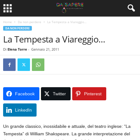
Home
Da non perdere
La Tempesta a Viareggio…
DA NON PERDERE
La Tempesta a Viareggio…
Di
Elena Torre
-
Gennaio 21, 2011
Facebook
Twitter
Pinterest
LinkedIn
Un grande classico, inossidabile e attuale, del teatro inglese: “La
Tempesta” di William Shakspeare. La grande interpretazione del