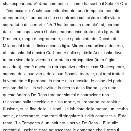
shakespeariana.\r\nUna commedia – come ha scritto il Sole 24 Ore
– “impeccabile. Anche concettualmente: una tempesta mentale,
atemporale, di un uomo che si confronta col mistero della vita e
soprattutto della morte”.\r\n“Una tempesta mentale”: sì, perché
dall’ultimo capolavoro shakespeariano incentrato sulla figura di
Prospero, mago e negromante, che spodestato del Ducato di
Milano dal fratello finisce con la figlia Miranda su un’isola deserta,
abitata solo dal mostro Calibano e dallo spiritello Ariel, isola dove
tuttora vive; dalla vicenda narrata in retrospettiva (tutto è già
accaduto), che è anche la retrospettiva dello stesso Shakespeare,
summa della sua vita e della sua filosofia teatrale; dai temi trattati –
la vendetta e il perdono, la morte e la rinascita, le colpe dei padri
espiate dai figli, la schiavitù e la ricerca della libertà -; da tutto
questo Andrea De Rosa trae per sintesi e sottrazione una
riflessione sulla vecchiaia e sulla morte, sul rapporto tra realtà e
illusione, sulla fine delle illusioni. Un labirinto della mente, un incubo
sottile, esacerbante, con tratti di singolare lucidità conoscitiva. E del
resto, “La Tempesta è un labirinto – scrive De Rosa -. E’ inutile
cercare di uscirne: stare ad ascoltare le domande che il testo ti