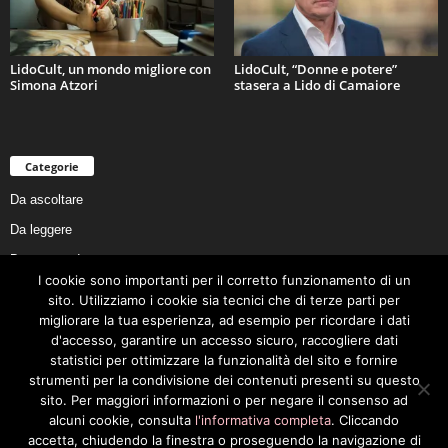
LidoCult, un mondo migliore con
LidoCult, “Donne e potere”
Simona Atzori
stasera a Lido di Camaiore
Categorie
Da ascoltare
Da leggere
Da non perdere
I cookie sono importanti per il corretto funzionamento di un
Da conoscere
sito. Utilizziamo i cookie sia tecnici che di terze parti per
Da preservare
migliorare la tua esperienza, ad esempio per ricordare i dati
d'accesso, garantire un accesso sicuro, raccogliere dati
Da vivere
statistici per ottimizzare la funzionalità del sito e fornire
Cookie Policy
strumenti per la condivisione dei contenuti presenti su questo
sito. Per maggiori informazioni o per negare il consenso ad
alcuni cookie, consulta
l'informativa completa
. Cliccando
accetta, chiudendo la finestra o proseguendo la navigazione di