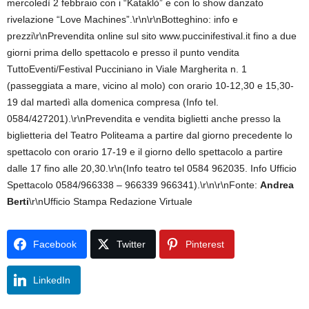
mercoledì 2 febbraio con i “Kataklò” e con lo show danzato
rivelazione “Love Machines”.\r\n\r\nBotteghino: info e
prezzi\r\nPrevendita online sul sito www.puccinifestival.it fino a due
giorni prima dello spettacolo e presso il punto vendita
TuttoEventi/Festival Pucciniano in Viale Margherita n. 1
(passeggiata a mare, vicino al molo) con orario 10-12,30 e 15,30-
19 dal martedì alla domenica compresa (Info tel.
0584/427201).\r\nPrevendita e vendita biglietti anche presso la
biglietteria del Teatro Politeama a partire dal giorno precedente lo
spettacolo con orario 17-19 e il giorno dello spettacolo a partire
dalle 17 fino alle 20,30.\r\n(Info teatro tel 0584 962035. Info Ufficio
Spettacolo 0584/966338 – 966339 966341).\r\n\r\nFonte:
Andrea
Berti
\r\nUfficio Stampa Redazione Virtuale
Facebook
Twitter
Pinterest
LinkedIn