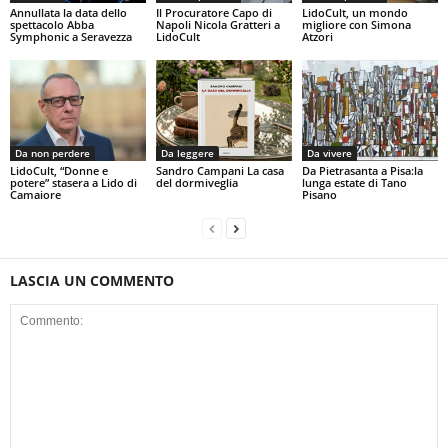
Annullata la data dello
Il Procuratore Capo di
LidoCult, un mondo
spettacolo Abba
Napoli Nicola Gratteri a
migliore con Simona
Symphonic a Seravezza
LidoCult
Atzori
Da non perdere
Da leggere
Da vivere
LidoCult, “Donne e
Sandro Campani La casa
Da Pietrasanta a Pisa:la
potere” stasera a Lido di
del dormiveglia
lunga estate di Tano
Camaiore
Pisano
LASCIA UN COMMENTO