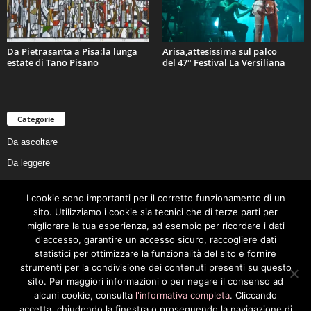
Da Pietrasanta a Pisa:la lunga
Arisa,attesissima sul palco
estate di Tano Pisano
del 47° Festival La Versiliana
Categorie
Da ascoltare
Da leggere
Da non perdere
I cookie sono importanti per il corretto funzionamento di un
Da conoscere
sito. Utilizziamo i cookie sia tecnici che di terze parti per
Da preservare
migliorare la tua esperienza, ad esempio per ricordare i dati
d'accesso, garantire un accesso sicuro, raccogliere dati
Da vivere
statistici per ottimizzare la funzionalità del sito e fornire
Cookie Policy
strumenti per la condivisione dei contenuti presenti su questo
sito. Per maggiori informazioni o per negare il consenso ad
alcuni cookie, consulta
l'informativa completa
. Cliccando
accetta, chiudendo la finestra o proseguendo la navigazione di