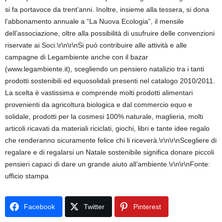
si fa portavoce da trent’anni. Inoltre, insieme alla tessera, si dona
l’abbonamento annuale a “La Nuova Ecologia”, il mensile
dell’associazione, oltre alla possibilità di usufruire delle convenzioni
riservate ai Soci.\r\n\r\nSi può contribuire alle attività e alle
campagne di Legambiente anche con il bazar
(www.legambiente.it), scegliendo un pensiero natalizio tra i tanti
prodotti sostenibili ed equosolidali presenti nel catalogo 2010/2011.
La scelta è vastissima e comprende molti prodotti alimentari
provenienti da agricoltura biologica e dal commercio equo e
solidale, prodotti per la cosmesi 100% naturale, maglieria, molti
articoli ricavati da materiali riciclati, giochi, libri e tante idee regalo
che renderanno sicuramente felice chi li riceverà.\r\n\r\nScegliere di
regalare e di regalarsi un Natale sostenibile significa donare piccoli
pensieri capaci di dare un grande aiuto all’ambiente.\r\n\r\nFonte:
ufficio stampa
Facebook
Twitter
Pinterest