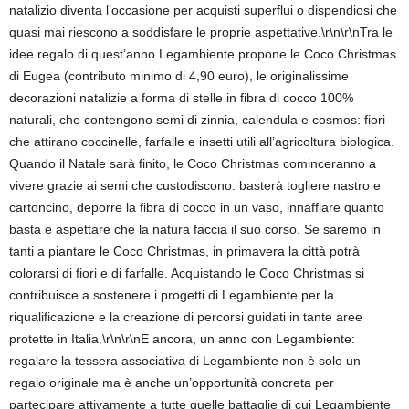
natalizio diventa l’occasione per acquisti superflui o dispendiosi che
quasi mai riescono a soddisfare le proprie aspettative.\r\n\r\nTra le
idee regalo di quest’anno Legambiente propone le Coco Christmas
di Eugea (contributo minimo di 4,90 euro), le originalissime
decorazioni natalizie a forma di stelle in fibra di cocco 100%
naturali, che contengono semi di zinnia, calendula e cosmos: fiori
che attirano coccinelle, farfalle e insetti utili all’agricoltura biologica.
Quando il Natale sarà finito, le Coco Christmas cominceranno a
vivere grazie ai semi che custodiscono: basterà togliere nastro e
cartoncino, deporre la fibra di cocco in un vaso, innaffiare quanto
basta e aspettare che la natura faccia il suo corso. Se saremo in
tanti a piantare le Coco Christmas, in primavera la città potrà
colorarsi di fiori e di farfalle. Acquistando le Coco Christmas si
contribuisce a sostenere i progetti di Legambiente per la
riqualificazione e la creazione di percorsi guidati in tante aree
protette in Italia.\r\n\r\nE ancora, un anno con Legambiente:
regalare la tessera associativa di Legambiente non è solo un
regalo originale ma è anche un’opportunità concreta per
partecipare attivamente a tutte quelle battaglie di cui Legambiente