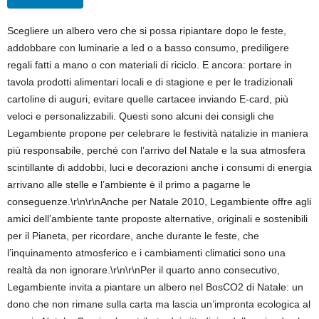
Scegliere un albero vero che si possa ripiantare dopo le feste,
addobbare con luminarie a led o a basso consumo, prediligere
regali fatti a mano o con materiali di riciclo. E ancora: portare in
tavola prodotti alimentari locali e di stagione e per le tradizionali
cartoline di auguri, evitare quelle cartacee inviando E-card, più
veloci e personalizzabili. Questi sono alcuni dei consigli che
Legambiente propone per celebrare le festività natalizie in maniera
più responsabile, perché con l’arrivo del Natale e la sua atmosfera
scintillante di addobbi, luci e decorazioni anche i consumi di energia
arrivano alle stelle e l’ambiente è il primo a pagarne le
conseguenze.\r\n\r\nAnche per Natale 2010, Legambiente offre agli
amici dell’ambiente tante proposte alternative, originali e sostenibili
per il Pianeta, per ricordare, anche durante le feste, che
l’inquinamento atmosferico e i cambiamenti climatici sono una
realtà da non ignorare.\r\n\r\nPer il quarto anno consecutivo,
Legambiente invita a piantare un albero nel BosCO2 di Natale: un
dono che non rimane sulla carta ma lascia un’impronta ecologica al