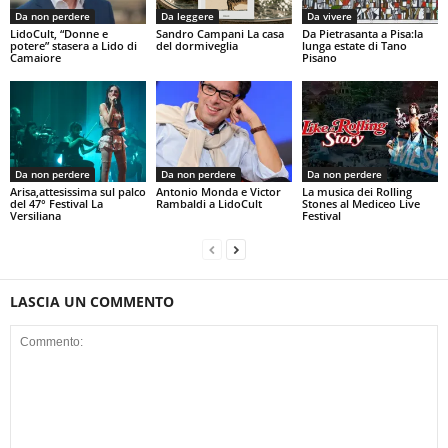
Da non perdere
Da leggere
Da vivere
LidoCult, “Donne e
Sandro Campani La casa
Da Pietrasanta a Pisa:la
potere” stasera a Lido di
del dormiveglia
lunga estate di Tano
Camaiore
Pisano
Da non perdere
Da non perdere
Da non perdere
Arisa,attesissima sul palco
Antonio Monda e Victor
La musica dei Rolling
del 47° Festival La
Rambaldi a LidoCult
Stones al Mediceo Live
Versiliana
Festival
LASCIA UN COMMENTO