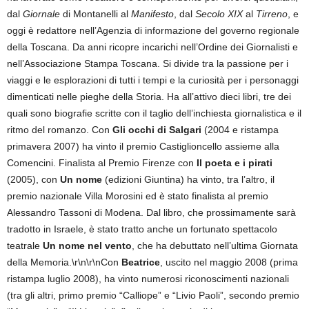
dal
Giornale
di Montanelli al
Manifesto
, dal
Secolo XIX
al
Tirreno
, e
oggi è redattore nell’Agenzia di informazione del governo regionale
della Toscana. Da anni ricopre incarichi nell’Ordine dei Giornalisti e
nell’Associazione Stampa Toscana. Si divide tra la passione per i
viaggi e le esplorazioni di tutti i tempi e la curiosità per i personaggi
dimenticati nelle pieghe della Storia. Ha all’attivo dieci libri, tre dei
quali sono biografie scritte con il taglio dell’inchiesta giornalistica e il
ritmo del romanzo. Con
Gli occhi di Salgari
(2004 e ristampa
primavera 2007) ha vinto il premio Castiglioncello assieme alla
Comencini. Finalista al Premio Firenze con
Il poeta e i pirati
(2005), con
Un nome
(edizioni Giuntina) ha vinto, tra l’altro, il
premio nazionale Villa Morosini ed è stato finalista al premio
Alessandro Tassoni di Modena. Dal libro, che prossimamente sarà
tradotto in Israele, è stato tratto anche un fortunato spettacolo
teatrale
Un nome nel vento
, che ha debuttato nell’ultima Giornata
della Memoria.\r\n\r\nCon
Beatrice
, uscito nel maggio 2008 (prima
ristampa luglio 2008), ha vinto numerosi riconoscimenti nazionali
(tra gli altri, primo premio “Calliope” e “Livio Paoli”, secondo premio