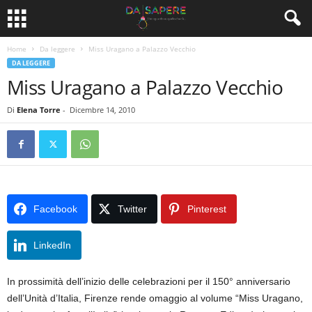
Home
Da leggere
Miss Uragano a Palazzo Vecchio
DA LEGGERE
Miss Uragano a Palazzo Vecchio
Di
Elena Torre
-
Dicembre 14, 2010
Facebook
Twitter
Pinterest
LinkedIn
In prossimità dell’inizio delle celebrazioni per il 150° anniversario
dell’Unità d’Italia, Firenze rende omaggio al volume “Miss Uragano,