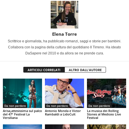
Elena Torre
Scrittrice e giornalista, ha pubblicato romanzi, saggi e storie per bambini.
Collabora con la pagina della cultura del quotidiano Il Tirreno. Ha ideato
DaSapere nel 2010 e da allora se ne prende cura.
ARTICOLI CORRELATI
ALTRO DALL'AUTORE
Da non perdere
Da non perdere
Da non perdere
Arisa,attesissima sul palco
Antonio Monda e Victor
La musica dei Rolling
del 47° Festival La
Rambaldi a LidoCult
Stones al Mediceo Live
Versiliana
Festival