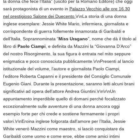
la donna che fece l’Italia” (uscito per la Romano Editore) che oggi
sarà protagonista di un evento in
Palazzo Vecchio alle ore 16.30
nel prestigioso Salone dei Duecento.
\r\nLa storia di una donna
inglese esemplare: Jessie White Mario, infermiera, giornalista e
corrispondente di guerra follemente innamorata di Garibaldi e
dell’Italia. Soprannominata “
Miss Uragano
”, nome che dà il titolo al
libro di
Paolo Ciampi
, e definita da Mazzini la “Giovanna D’Arco”
del nostro Risorgimento, la sua figura è entrata nel mito seppure
enigmatica e poco conosciuta pubblicamente.\r\nPresenti al lancio
istituzionale del volume, l’autore e giornalista Paolo Ciampi,
l’editore Roberta Capanni e il presidente del Consiglio Comunale
Eugenio Giani. Durante la presentazione, saranno letti alcuni brani
significativi ad opera dell’attore Andrea Giuntini.\r\n\r\nUn
appuntamento imperdibile quello di domani perché focalizzato
eccezionalmente sulle avventure di una donna ancora oggi
esempio forte per chi crede e sostiene fermamente i propri
valori.\r\nEroina inglese folgorata dall’amore per l’Italia, Jessie
White venerò Mazzini come maestro, si lasciò conquistare da
Garibaldi come uomo e come eroe, ebbe come amici intimi