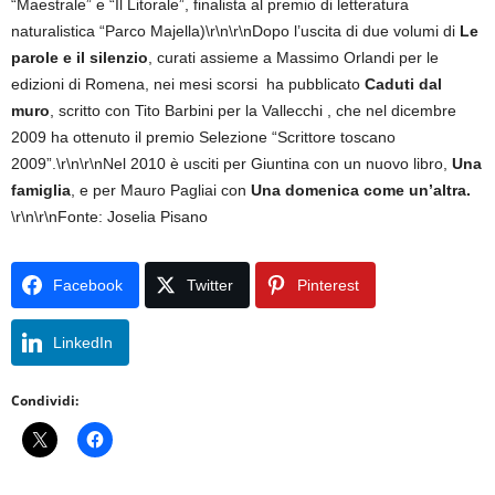
“Maestrale” e “Il Litorale”, finalista al premio di letteratura
naturalistica “Parco Majella)\r\n\r\nDopo l’uscita di due volumi di
Le
parole e il silenzio
, curati assieme a Massimo Orlandi per le
edizioni di Romena, nei mesi scorsi ha pubblicato
Caduti dal
muro
, scritto con Tito Barbini per la Vallecchi , che nel dicembre
2009 ha ottenuto il premio Selezione “Scrittore toscano
2009”.\r\n\r\nNel 2010 è usciti per Giuntina con un nuovo libro,
Una
famiglia
, e per Mauro Pagliai con
Una domenica come un’altra.
\r\n\r\nFonte: Joselia Pisano
Facebook
Twitter
Pinterest
LinkedIn
Condividi: