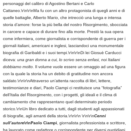
personaggi del calibro di Agostino Bertani e Carlo
Cattaneo.\r\n\r\nMa fu con un altro protagonista di quegli anni e di
quelle battaglie, Alberto Mario, che intrecciò una lunga e intensa
storia d’amore: forse la più bella del nostro Risorgimento, sbocciata
in carcere e capace di durare fino alla morte. Prestò la sua opera
come infermiera, come giornalista e corrispondente di guerra per i
giornali italiani, americani e inglesi, lasciandoci una monumentale
biografia di Garibaldi e i suoi tempi.\r\n\r\nDi lei Giosuè Carducci
diceva:
una gran donna a cui, lo scrivo senza enfasi, noi Italiani
dobbiamo molto
. Il volume vuole essere un omaggio ad una figura
con la quale la storia ha un debito di gratitudine non ancora
saldato.\r\n\r\nAttraverso un’attenta raccolta di libri, lettere,
testimonianze e diari, Paolo Ciampi ci restituisce una “fotografia”
dell’Italia del Risorgimento, con i progetti, gli ideali e il clima di
cambiamento che rappresentano quel determinato periodo
storico.\r\nUn libro dedicato a tutti, dagli studenti agli appassionati
di biografie, agli amanti della storia.\r\n\r\n
\r\n\r\n
Cenni
sull’autore
\r\nPaolo Ciampi
, giornalista professionista e scrittore,
ha lavorato come redattore o corrispondente per diversi quotidiani,