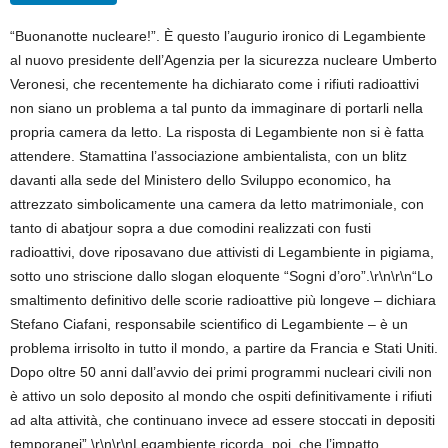
“Buonanotte nucleare!”. È questo l’augurio ironico di Legambiente
al nuovo presidente dell’Agenzia per la sicurezza nucleare Umberto
Veronesi, che recentemente ha dichiarato come i rifiuti radioattivi
non siano un problema a tal punto da immaginare di portarli nella
propria camera da letto. La risposta di Legambiente non si è fatta
attendere. Stamattina l’associazione ambientalista, con un blitz
davanti alla sede del Ministero dello Sviluppo economico, ha
attrezzato simbolicamente una camera da letto matrimoniale, con
tanto di abatjour sopra a due comodini realizzati con fusti
radioattivi, dove riposavano due attivisti di Legambiente in pigiama,
sotto uno striscione dallo slogan eloquente “Sogni d’oro”.\r\n\r\n“Lo
smaltimento definitivo delle scorie radioattive più longeve – dichiara
Stefano Ciafani, responsabile scientifico di Legambiente – è un
problema irrisolto in tutto il mondo, a partire da Francia e Stati Uniti.
Dopo oltre 50 anni dall’avvio dei primi programmi nucleari civili non
è attivo un solo deposito al mondo che ospiti definitivamente i rifiuti
ad alta attività, che continuano invece ad essere stoccati in depositi
temporanei”.\r\n\r\nLegambiente ricorda, poi, che l’impatto