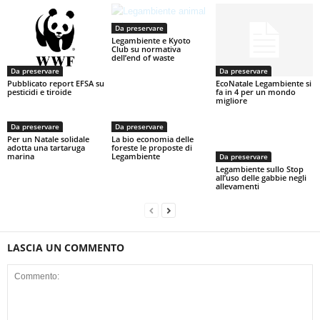
Da preservare
Legambiente e Kyoto
Club su normativa
dell’end of waste
Da preservare
Da preservare
Pubblicato report EFSA su
EcoNatale Legambiente si
pesticidi e tiroide
fa in 4 per un mondo
migliore
Da preservare
Da preservare
Per un Natale solidale
La bio economia delle
adotta una tartaruga
foreste le proposte di
marina
Legambiente
Da preservare
Legambiente sullo Stop
all’uso delle gabbie negli
allevamenti
LASCIA UN COMMENTO