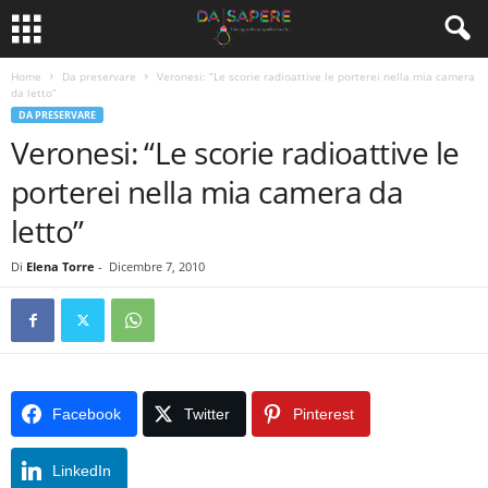
Home
Da preservare
Veronesi: “Le scorie radioattive le porterei nella mia camera
da letto”
DA PRESERVARE
Veronesi: “Le scorie radioattive le
porterei nella mia camera da
letto”
Di
Elena Torre
-
Dicembre 7, 2010
Facebook
Twitter
Pinterest
LinkedIn