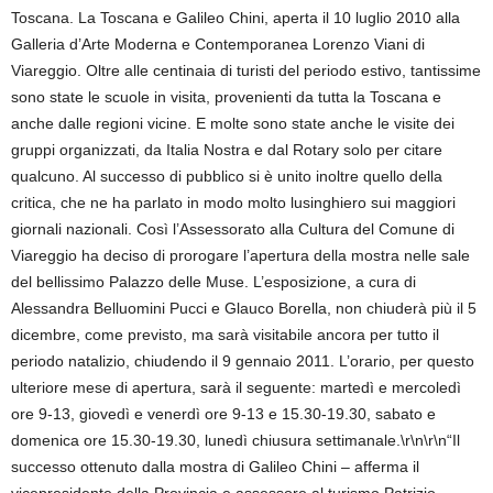
Toscana. La Toscana e Galileo Chini, aperta il 10 luglio 2010 alla
Galleria d’Arte Moderna e Contemporanea Lorenzo Viani di
Viareggio. Oltre alle centinaia di turisti del periodo estivo, tantissime
sono state le scuole in visita, provenienti da tutta la Toscana e
anche dalle regioni vicine. E molte sono state anche le visite dei
gruppi organizzati, da Italia Nostra e dal Rotary solo per citare
qualcuno. Al successo di pubblico si è unito inoltre quello della
critica, che ne ha parlato in modo molto lusinghiero sui maggiori
giornali nazionali. Così l’Assessorato alla Cultura del Comune di
Viareggio ha deciso di prorogare l’apertura della mostra nelle sale
del bellissimo Palazzo delle Muse. L’esposizione, a cura di
Alessandra Belluomini Pucci e Glauco Borella, non chiuderà più il 5
dicembre, come previsto, ma sarà visitabile ancora per tutto il
periodo natalizio, chiudendo il 9 gennaio 2011. L’orario, per questo
ulteriore mese di apertura, sarà il seguente: martedì e mercoledì
ore 9-13, giovedì e venerdì ore 9-13 e 15.30-19.30, sabato e
domenica ore 15.30-19.30, lunedì chiusura settimanale.\r\n\r\n“Il
successo ottenuto dalla mostra di Galileo Chini – afferma il