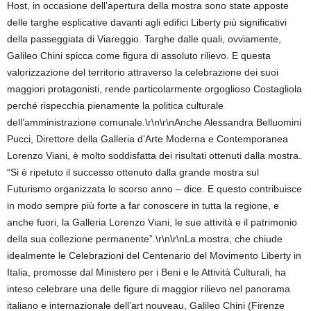
Host, in occasione dell’apertura della mostra sono state apposte
delle targhe esplicative davanti agli edifici Liberty più significativi
della passeggiata di Viareggio. Targhe dalle quali, ovviamente,
Galileo Chini spicca come figura di assoluto rilievo. E questa
valorizzazione del territorio attraverso la celebrazione dei suoi
maggiori protagonisti, rende particolarmente orgoglioso Costagliola
perché rispecchia pienamente la politica culturale
dell’amministrazione comunale.\r\n\r\nAnche Alessandra Belluomini
Pucci, Direttore della Galleria d’Arte Moderna e Contemporanea
Lorenzo Viani, è molto soddisfatta dei risultati ottenuti dalla mostra.
“Si è ripetuto il successo ottenuto dalla grande mostra sul
Futurismo organizzata lo scorso anno – dice. E questo contribuisce
in modo sempre più forte a far conoscere in tutta la regione, e
anche fuori, la Galleria Lorenzo Viani, le sue attività e il patrimonio
della sua collezione permanente”.\r\n\r\nLa mostra, che chiude
idealmente le Celebrazioni del Centenario del Movimento Liberty in
Italia, promosse dal Ministero per i Beni e le Attività Culturali, ha
inteso celebrare una delle figure di maggior rilievo nel panorama
italiano e internazionale dell’art nouveau, Galileo Chini (Firenze