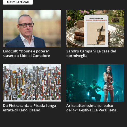
Ultimi Articoli
LidoCult, “Donne e potere”
Sandro Campani La casa del
stasera a Lido di Camaiore
dormiveglia
Da Pietrasanta a Pisa:la lunga
Arisa,attesissima sul palco
estate di Tano Pisano
del 47° Festival La Versiliana