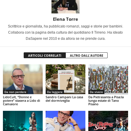
Elena Torre
Scrittrice e giornalista, ha pubblicato romanzi, saggi e storie per bambini.
Collabora con la pagina della cultura del quotidiano Il Tirreno. Ha ideato
DaSapere nel 2010 e da allora se ne prende cura.
ARTICOLI CORRELATI
ALTRO DALL'AUTORE
Da non perdere
Da leggere
Da vivere
LidoCult, “Donne e
Sandro Campani La casa
Da Pietrasanta a Pisa:la
potere” stasera a Lido di
del dormiveglia
lunga estate di Tano
Camaiore
Pisano