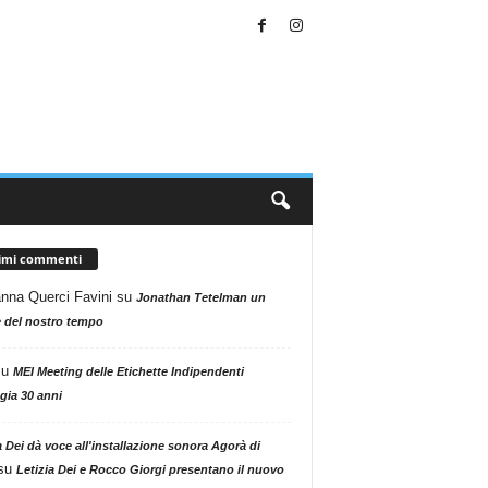
timi commenti
nna Querci Favini
su
Jonathan Tetelman un
 del nostro tempo
su
MEI Meeting delle Etichette Indipendenti
gia 30 anni
a Dei dà voce all'installazione sonora Agorà di
su
Letizia Dei e Rocco Giorgi presentano il nuovo