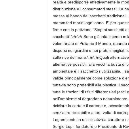
realtà e predisporre effettivamente le moda
distribuzione e i consumatori stessi. La batt
messa al bando dei sacchetti tradizionali
mammiferi marini ogni anno. E’ per questo
firme con la petizione “Stop ai sacchetti di
sacchetti”.\r\n\r\nSono già infatti cento mi
volontariato di Puliamo il Mondo, quando i 
dispersi nei giardini e nei prati, impigliati
sulle rive del mare.\r\n\r\nQuali alternat
alternative possibili alla vecchia busta di 
ambientale è il sacchetto riutilizzabile. I 
valide principalmente come soluzione d’
tuttavia sono preferibili alla plastica. I sacch
tutte le frazioni di rifiuti differenziati (e
nell’ambiente si degradano naturalmente. I
riciclare la carta e il cartone e, occasional
senz’altro riciclabili e a loro volta di cart
Legambiente in un’iniziativa a carattere 
Sergio Lupi, fondatore e Presidente di Revo