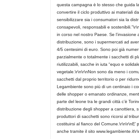
questa campagna è lo stesso che guida l
convertire il ciclo produttivo ai materiali d
sensibilizzare sia i consumatori sia la dis
consapevoli, responsabili e sostenibili.”\r\n
in corso nel nostro Paese. Se l’invasione a
distribuzione, sono i supermercati ad aver 
4/5 centesimi di euro. Sono poi già numero
parzialmente o totalmente i sacchetti di p
riutilizzabili, sacche in iuta “equo e solida
vegetale.\r\n\r\nNon sono da meno i comun
sacchetti dal proprio territorio o per ridur
Legambiente sono più di un centinaio i com
delle shopper o emanato ordinanze, mentre
parte del leone tra le grandi città c’è Torin
distribuzione degli shopper a canottiera, si
produttori di sacchetti sono ricorsi al tri
costituirsi al fianco del Comune.\r\n\r\nE
anche tramite il sito www.legambiente.it\