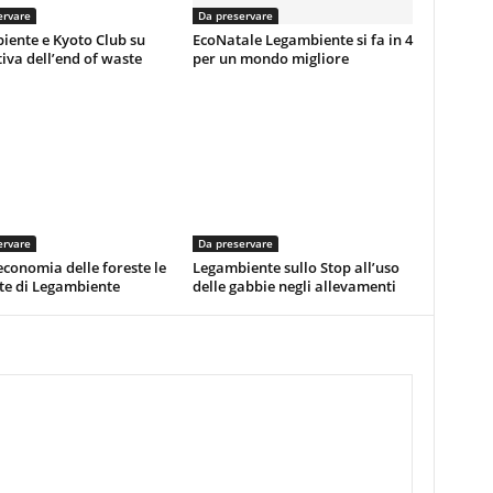
ervare
Da preservare
iente e Kyoto Club su
EcoNatale Legambiente si fa in 4
va dell’end of waste
per un mondo migliore
ervare
Da preservare
economia delle foreste le
Legambiente sullo Stop all’uso
te di Legambiente
delle gabbie negli allevamenti