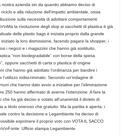
a nostra azienda sin da quando abbiamo deciso di
a riciclo e alla riduzione dell’impatto ambientale, ossia
tribuzione sulla necessità di adottare comportamenti
\r\nMa la rivoluzione degli stop ai sacchetti di plastica è già
ttuale delle plastic bags è iniziata proprio dalla grande
iniziato la loro dismissione, facendo pagare la shopper, i
si i negozi e i magazzini che hanno già sostituito,
lastica “non biodegradabile” con borse della spesa
le”, oppure sacchetti di carta o plastica di origine
i che hanno già adottato l’ordinanza per bandire i
ne l’utilizzo indiscriminato. Secondo un’indagine di
uni che hanno dato avvio a iniziative per l’eliminazione
 250 hanno affermato di averne l’intenzione. A fare la
o che ha già deciso e votato all’unanimità il divieto di
a a titolo oneroso che gratuito. Ma la partita è aperta: i
bunale contro la decisione e Legambiente ha deciso di
’ possibile esprimere il proprio voto con VOTA IL SACCO
r\n\r\nFonte: Ufficio stampa Legambiente