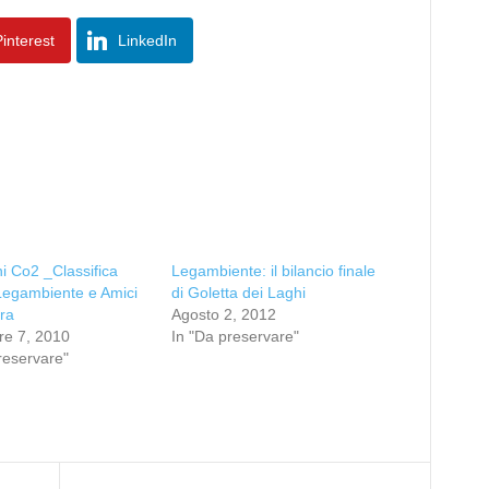
interest
LinkedIn
i Co2 _Classifica
Legambiente: il bilancio finale
Legambiente e Amici
di Goletta dei Laghi
rra
Agosto 2, 2012
e 7, 2010
In "Da preservare"
reservare"