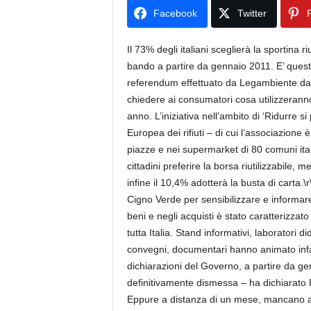
Facebook
Twitter
P
Il 73% degli italiani sceglierà la sportina ri
bando a partire da gennaio 2011. E’ questo i
referendum effettuato da Legambiente dava
chiedere ai consumatori cosa utilizzeranno
anno. L’iniziativa nell’ambito di ‘Ridurre
Europea dei rifiuti – di cui l’associazione 
piazze e nei supermarket di 80 comuni italian
cittadini preferire la borsa riutilizzabile, 
infine il 10,4% adotterà la busta di carta.
Cigno Verde per sensibilizzare e informare
beni e negli acquisti è stato caratterizzato 
tutta Italia. Stand informativi, laboratori d
convegni, documentari hanno animato infatt
dichiarazioni del Governo, a partire da g
definitivamente dismessa – ha dichiarato 
Eppure a distanza di un mese, mancano anco