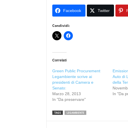
Facebook
Twitter
P
Condividi:
Correlati
Green Public Procurement
Emission
Legambiente scrive ai
Auto di 
presidenti di Camera e
della Te
Senato:
Novembr
Marzo 28, 2013
In "Da p
In "Da preservare"
TAGS
LEGAMBIENTE