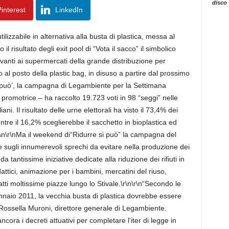
disco
interest
LinkedIn
utilizzabile in alternativa alla busta di plastica, messa al
l risultato degli exit pool di “Vota il sacco” il simbolico
nti ai supermercati della grande distribuzione per
 al posto della plastic bag, in disuso a partire dal prossimo
 si può’, la campagna di Legambiente per la Settimana
è promotrice – ha raccolto 19.723 voti in 98 “seggi” nelle
i. Il risultato delle urne elettorali ha visto il 73,4% dei
mentre il 16,2% sceglierebbe il sacchetto in bioplastica ed
\r\n\r\nMa il weekend di“Ridurre si può” la campagna del
 sugli innumerevoli sprechi da evitare nella produzione dei
da tantissime iniziative dedicate alla riduzione dei rifiuti in
idattici, animazione per i bambini, mercatini del riuso,
i moltissime piazze lungo lo Stivale.\r\n\r\n“Secondo le
ennaio 2011, la vecchia busta di plastica dovrebbe essere
Rossella Muroni, direttore generale di Legambiente.
ra i decreti attuativi per completare l’iter di legge in