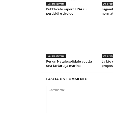
Da preservare
Da pres
Pubblicato report EFSA su
Legamb
pesticidi e tiroide
normati
Da preservare
Da pres
Per un Natale solidale adotta
La bio 
una tartaruga marina
propos
LASCIA UN COMMENTO