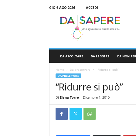
GIO 6 AGO 2026
ACCEDI
D
a
S
a
p
e
r
DA ASCOLTARE
DA LEGGERE
DA NON PE
e
Home
Da preservare
“Ridurre si può”
DA PRESERVARE
“Ridurre si può”
Di
Elena Torre
-
Dicembre 1, 2010