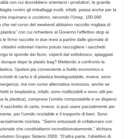
lità con cui dovrebbero orientarsi i produttori, la grande
aglia contro gli imballaggi inutili, infatti, passa anche per la
, che inquinano e uccidono, secondo l’Unep, 100.000
 che nel corso del weekend abbiamo raccolto migliaia di
 plastica” con cui richiedere al Governo l’effettivo stop ai
la le firme raccolte in due mesi a partire dalle giornate di
cittadini volontari hanno potuto raccogliere i sacchetti
 lungo le sponde dei fiumi, coperti dal sottobosco, spiaggiati
ive dunque dopo la plastic bag? Mettendo a confronto le
plastica, l’ipotesi più conveniente a livello economico e
sacchetti di carta e di plastica biodegradabile, invece, sono
emergenza, ma non come alternativa monouso, anche se
etti in bioplastica, infatti, sono riutilizzabili e sono utili per
sclusa la plastica), compreso l’umido compostabile e se dispersi
l sacchetto di carta, invece, si può usare parzialmente per
mente, per l’umido riciclabile e il trasporto di beni. Sono
a parzialmente riciclata. “Siamo entusiasti di collaborare con
nazionale che condividiamo incondizionatamente,” dichiara
lution Gruppo Sistemi 2000. “D’altra parte, l’obiettivo di