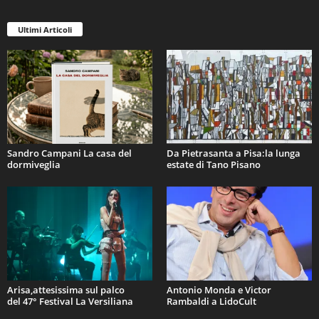
Ultimi Articoli
Sandro Campani La casa del
Da Pietrasanta a Pisa:la lunga
dormiveglia
estate di Tano Pisano
Arisa,attesissima sul palco
Antonio Monda e Victor
del 47° Festival La Versiliana
Rambaldi a LidoCult