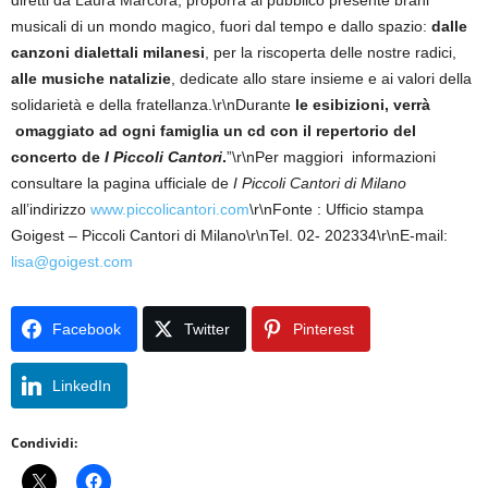
diretti da Laura Marcora, proporrà al pubblico presente brani
musicali di un mondo magico, fuori dal tempo e dallo spazio:
dalle
canzoni dialettali milanesi
, per la riscoperta delle nostre radici,
alle musiche natalizie
, dedicate allo stare insieme e ai valori della
solidarietà e della fratellanza.\r\nDurante
le esibizioni, verrà
omaggiato ad ogni famiglia un cd con il repertorio del
concerto de
I Piccoli Cantori
.
”\r\nPer maggiori informazioni
consultare la pagina ufficiale de
I Piccoli Cantori di Milano
all’indirizzo
www.piccolicantori.com
\r\nFonte : Ufficio stampa
Goigest – Piccoli Cantori di Milano\r\nTel. 02- 202334\r\nE-mail:
lisa@goigest.com
Facebook
Twitter
Pinterest
LinkedIn
Condividi: