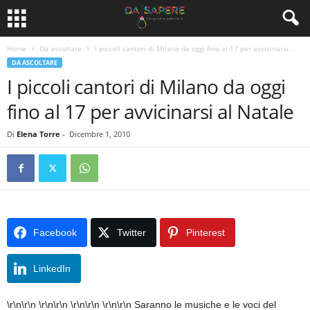
Home
Da ascoltare
I piccoli cantori di Milano da oggi fino al 17 per avvicinarsi...
DA ASCOLTARE
I piccoli cantori di Milano da oggi
fino al 17 per avvicinarsi al Natale
Di
Elena Torre
-
Dicembre 1, 2010
Facebook
Twitter
Pinterest
LinkedIn
\r\n\r\n
\r\n\r\n
\r\n\r\n
\r\n\r\n
Saranno le musiche e le voci del