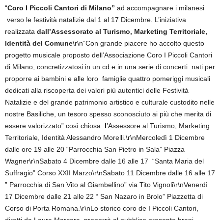
“
Coro I Piccoli Cantori di Milano”
ad accompagnare i milanesi
verso le festività natalizie dal 1 al 17 Dicembre. L’iniziativa
realizzata
dall’Assessorato al Turismo, Marketing Territoriale,
Identità del Comune
\r\n”Con grande piacere ho accolto questo
progetto musicale proposto dell’Associazione Coro I Piccoli Cantori
di Milano, concretizzatosi in un cd e in una serie di concerti nati per
proporre ai bambini e alle loro famiglie quattro pomeriggi musicali
dedicati alla riscoperta dei valori più autentici delle Festività
Natalizie e del grande patrimonio artistico e culturale custodito nelle
nostre Basiliche, un tesoro spesso sconosciuto ai più che merita di
essere valorizzato” così chiosa
l
’Assessore al Turismo, Marketing
Territoriale, Identità Alessandro Morelli.\r\nMercoledì 1 Dicembre
dalle ore 19 alle 20 “Parrocchia San Pietro in Sala” Piazza
Wagner\r\nSabato 4 Dicembre dalle 16 alle 17 “Santa Maria del
Suffragio” Corso XXII Marzo\r\nSabato 11 Dicembre dalle 16 alle 17
” Parrocchia di San Vito al Giambellino” via Tito Vignoli\r\nVenerdì
17 Dicembre dalle 21 alle 22 “ San Nazaro in Brolo” Piazzetta di
Corso di
Porta Romana.\r\nLo storico coro de I Piccoli Cantori,