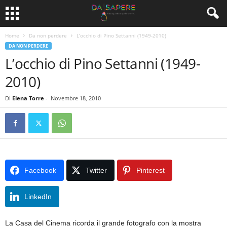
Home
Da non perdere
L’occhio di Pino Settanni (1949-2010)
DA NON PERDERE
L’occhio di Pino Settanni (1949-
2010)
Di
Elena Torre
-
Novembre 18, 2010
Facebook
Twitter
Pinterest
LinkedIn
La Casa del Cinema ricorda il grande fotografo con la mostra