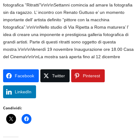
fotografica “Ritratti”\r\n\r\nSettanni comincia ad amare la fotografia
sin da ragazzo. L’ incontro con Renato Guttuso e’ un momento
importante dell’ artista definito “pittore con la macchina
fotografica”.\r\n\r\nNello studio di Via Ripetta a Roma maturera’ l’
idea di creare una imponente e prestigiosa galleria fotografica di
grandi artisti. Parte di questi ritratti sono oggetto di questa
mostra.\r\n\r\nVenerdì 19 novembre Inaugurazione ore 18.00 Casa
del Cinema\r\n\r\nLa mostra sarà aperta fino al 12 dicembre
Facebook
Twitter
Pinterest
LinkedIn
Condividi: