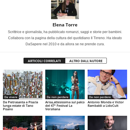
Elena Torre
Scrittrice e giornalista, ha pubblicato romanzi, saggi e storie per bambini.
Collabora con la pagina della cultura del quotidiano Il Tirreno. Ha ideato
DaSapere nel 2010 e da allora se ne prende cura.
ARTICOLI CORRELATI
ALTRO DALL'AUTORE
Da vivere
Da non perdere
Da non perdere
Da Pietrasanta a Pisa:la
Arisa,attesissima sul palco
Antonio Monda e Victor
lunga estate di Tano
del 47° Festival La
Rambaldi a LidoCult
Pisano
Versiliana