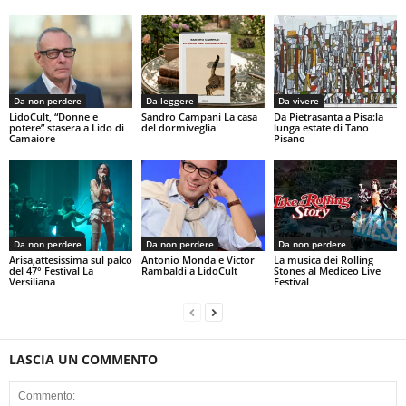
Da non perdere
Da leggere
Da vivere
LidoCult, “Donne e
Sandro Campani La casa
Da Pietrasanta a Pisa:la
potere” stasera a Lido di
del dormiveglia
lunga estate di Tano
Camaiore
Pisano
Da non perdere
Da non perdere
Da non perdere
Arisa,attesissima sul palco
Antonio Monda e Victor
La musica dei Rolling
del 47° Festival La
Rambaldi a LidoCult
Stones al Mediceo Live
Versiliana
Festival
LASCIA UN COMMENTO