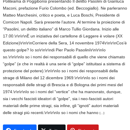
Politeama di Poggibonsi presentando Il delitto Pasolini di Gianluca
Maconi, prefazione Furio Colombo (ed. Beccogiallo). Ne parleranno
Matteo Marchesini, critico e poeta, e Luca Boschi, Presidente di
Comicon Napoli. Sarà presente l’autore. Al termine la proiezione di
“Pasolini, un delitto italiano” di Marco Tullio Giordana. Inizio alle
17.00.\r\n\r\nÈ un iniziativa del cartellone di Leggere è volare (XX
Edizione)\r\n\r\nCorriere della Sera, 14 novembre 1974\r\n\r\nCos’è
questo golpe? Io so\r\n\r\ndi Pier Paolo Pasolini\r\n\r\nIo
so.\r\n\r\nIo so i nomi dei responsabili di quello che viene chiamato
“golpe” (e che in realtà è una serie di “golpe” istituitasi a sistema di
protezione del potere).\r\n\r\nIo so i nomi dei responsabili della
strage di Milano del 12 dicembre 1969.\r\n\r\nIo so i nomi dei
responsabili delle stragi di Brescia e di Bologna dei primi mesi del
1974.\r\n\r\nIo so i nomi del “vertice” che ha manovrato, dunque,
sia i vecchi fascisti ideatori di “golpe”, sia i neo-fascisti autori
materiali delle prime stragi, sia infine, gli “ignoti” autori materiali
delle stragi più recenti.\r\n\r\nIo so i nomi che hanno
[…]