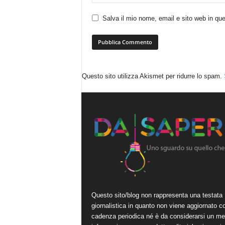
Salva il mio nome, email e sito web in q
Questo sito utilizza Akismet per ridurre lo spam.
Questo sito/blog non rappresenta una testata
giornalistica in quanto non viene aggiornato c
cadenza periodica né è da considerarsi un me