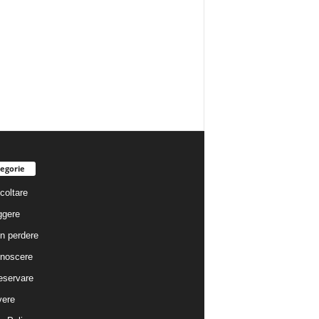
egorie
coltare
ggere
n perdere
noscere
eservare
vere