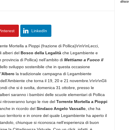
disco
interest
LinkedIn
e Mortella a Pioppi (frazione di Pollica)\r\n\r\nLecci,
i alberi del
Bosco della Legalità
che Legambiente e
 provincia di Pollica) nell’ambito di
Mettiamo a Fuoco il
ello sviluppo sostenibile che in questa occasione
l’Albero
la tradizionale campagna di Legambiente
 dell’Ambiente che torna il 19, 20 e 21 novembre.\r\n\r\nGli
a fondi che si è svolta, domenica 31 ottobre, presso le
50 alberi saranno i bambini delle scuole elementari di Pollica
 ritroveranno lungo le rive del
Torrente Mortella a Pioppi
 anche in ricordo del
Sindaco Angelo Vassallo
, che ha
suo territorio e in onore del quale Legambiente ha aperto il
itandolo, chiunque si riconosca nell’esperienza di buon
rne la Cittadinanza Virtuale. Con un click, infatti, è