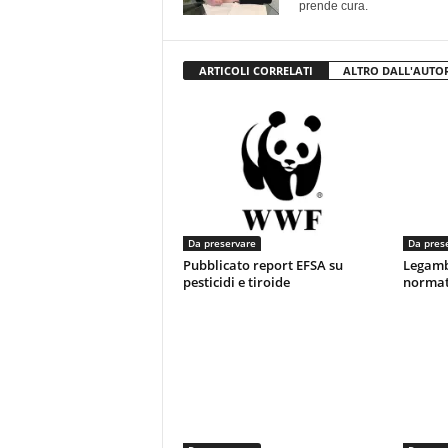
prende cura.
ARTICOLI CORRELATI
ALTRO DALL'AUTO
Da preservare
Da pres
Pubblicato report EFSA su
Legamb
pesticidi e tiroide
normati