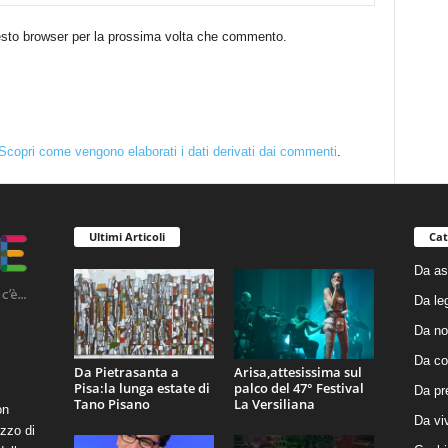
uesto browser per la prossima volta che commento.
Scopri come vengono elaborati i dati derivati dai commenti
.
Ultimi Articoli
Cat
Da as
Da le
Da no
Da co
Da Pietrasanta a
Arisa,attesissima sul
Pisa:la lunga estate di
palco del 47° Festival
Da pr
Tano Pisano
La Versiliana
on
Da vi
zzo di