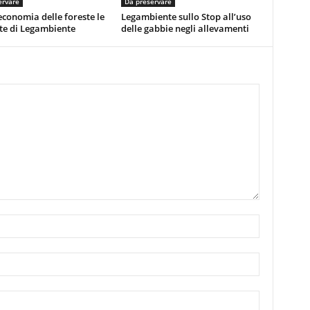
ervare
Da preservare
economia delle foreste le
Legambiente sullo Stop all’uso
te di Legambiente
delle gabbie negli allevamenti