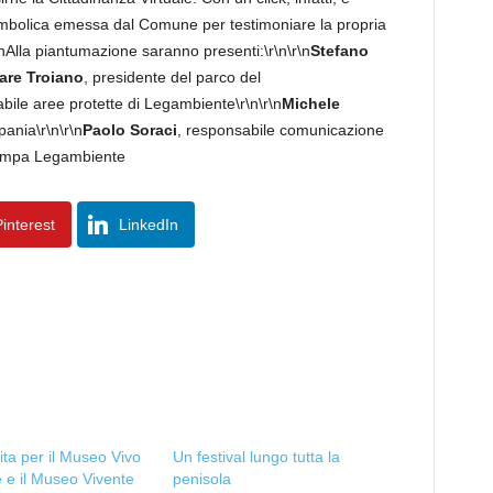
 simbolica emessa dal Comune per testimoniare la propria
r\nAlla piantumazione saranno presenti:\r\n\r\n
Stefano
are Troiano
, presidente del parco del
bile aree protette di Legambiente\r\n\r\n
Michele
ania\r\n\r\n
Paolo Soraci
, responsabile comunicazione
 stampa Legambiente
interest
LinkedIn
ta per il Museo Vivo
Un festival lungo tutta la
 e il Museo Vivente
penisola