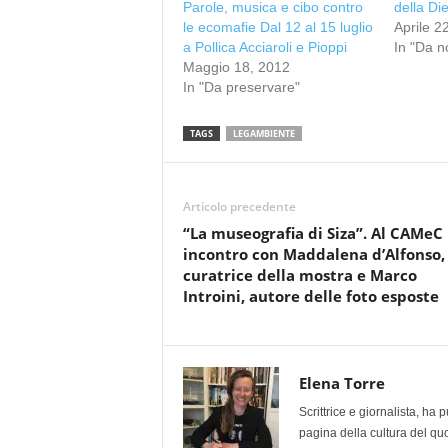
Parole, musica e cibo contro
della Di
le ecomafie Dal 12 al 15 luglio
Aprile 2
a Pollica Acciaroli e Pioppi
In "Da n
Maggio 18, 2012
In "Da preservare"
TAGS
LEGAMBIENTE
Articolo precedente
“La museografia di Siza”. Al CAMeC
incontro con Maddalena d’Alfonso,
curatrice della mostra e Marco
Introini, autore delle foto esposte
Elena Torre
Scrittrice e giornalista, ha
pagina della cultura del qu