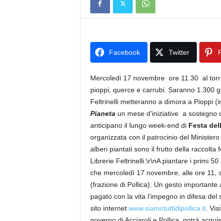
Facebook
Twitter
P
Mercoledì 17 novembre ore 11.30 al torrent
pioppi, querce e carrubi. Saranno 1.300 gl
Feltrinelli metteranno a dimora a Pioppi (in
Pianeta
un mese d’iniziative a sostegno d
anticipano il lungo week-end di
Festa del
organizzata con il patrocinio del Ministero
alberi piantati sono il frutto della raccolt
Librerie Feltrinelli.\r\nA piantare i primi 
che mercoledì 17 novembre, alle ore 11, si
(frazione di Pollica). Un gesto importante
pagato con la vita l’impegno in difesa del 
sito internet
www.siamotuttidipollica.it
. Vis
governo di Acciaroli e Pollica, potrà acquisi