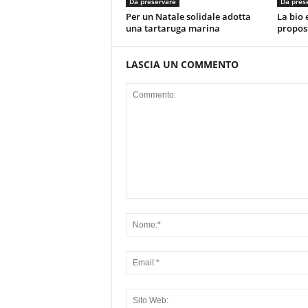
Da preservare
Da pres
Per un Natale solidale adotta
La bio 
una tartaruga marina
propos
LASCIA UN COMMENTO