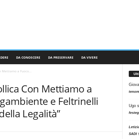
RDERE
DA CONOSCERE
DA PRESERVARE
DA VIVERE
n Mettiamo a Fuoco...
Ul
ollica Con Mettiamo a
Giova
tenore
gambiente e Feltrinelli
Ugo
della Legalità”
festeg
Letizi
SADI