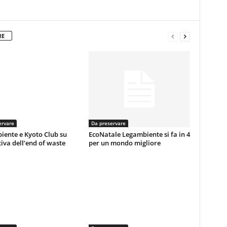
RE
ervare
Da preservare
iente e Kyoto Club su
EcoNatale Legambiente si fa in 4
va dell’end of waste
per un mondo migliore