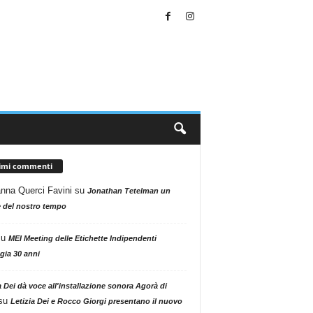
timi commenti
nna Querci Favini
su
Jonathan Tetelman un
 del nostro tempo
su
MEI Meeting delle Etichette Indipendenti
gia 30 anni
a Dei dà voce all'installazione sonora Agorà di
su
Letizia Dei e Rocco Giorgi presentano il nuovo