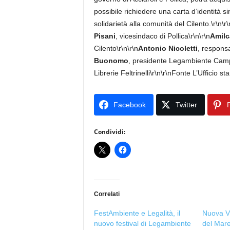
possibile richiedere una carta d’identità
solidarietà alla comunità del Cilento.\r\n\
Pisani
, vicesindaco di Pollica\r\n\r\n
Amilc
Cilento\r\n\r\n
Antonio Nicoletti
, responsa
Buonomo
, presidente Legambiente Camp
Librerie Feltrinelli\r\n\r\nFonte L’Ufficio
Facebook
Twitter
P
Condividi:
Correlati
FestAmbiente e Legalità, il
Nuova Vi
nuovo festival di Legambiente
del Mare