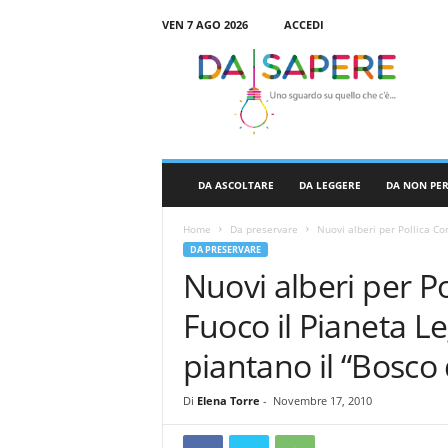
VEN 7 AGO 2026
ACCEDI
D
a
S
a
p
e
r
DA ASCOLTARE
DA LEGGERE
DA NON PE
e
Home
Da preservare
Nuovi alberi per Pollica Co
DA PRESERVARE
Nuovi alberi per P
Fuoco il Pianeta Le
piantano il “Bosco 
Di
Elena Torre
-
Novembre 17, 2010