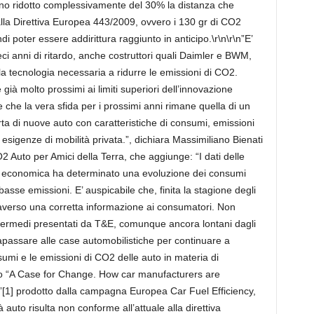
hanno ridotto complessivamente del 30% la distanza che
dalla Direttiva Europea 443/2009, ovvero i 130 gr di CO2
 poter essere addirittura raggiunto in anticipo.\r\n\r\n”E’
eci anni di ritardo, anche costruttori quali Daimler e BWM,
lla tecnologia necessaria a ridurre le emissioni di CO2.
già molto prossimi ai limiti superiori dell’innovazione
 e che la vera sfida per i prossimi anni rimane quella di un
rta di nuove auto con caratteristiche di consumi, emissioni
i esigenze di mobilità privata.”, dichiara Massimiliano Bienati
uto per Amici della Terra, che aggiunge: “I dati delle
isi economica ha determinato una evoluzione dei consumi
asse emissioni. E’ auspicabile che, finita la stagione degli
ttraverso una corretta informazione ai consumatori. Non
 intermedi presentati da T&E, comunque ancora lontani dagli
sciapassare alle case automobilistiche per continuare a
umi e le emissioni di CO2 delle auto in materia di
tudio “A Case for Change. How car manufacturers are
ve”[1] prodotto dalla campagna Europea Car Fuel Efficiency,
tà auto risulta non conforme all’attuale alla direttiva