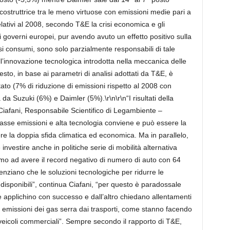
 costruttrice tra le meno virtuose con emissioni medie pari a
elativi al 2008, secondo T&E la crisi economica e gli
ri governi europei, pur avendo avuto un effetto positivo sulla
 consumi, sono solo parzialmente responsabili di tale
ell’innovazione tecnologica introdotta nella meccanica delle
esto, in base ai parametri di analisi adottati da T&E, è
ltato (7% di riduzione di emissioni rispetto al 2008 con
da Suzuki (6%) e Daimler (5%).\r\n\r\n“I risultati della
iafani, Responsabile Scientifico di Legambiente –
basse emissioni e alta tecnologia conviene e può essere la
cere la doppia sfida climatica ed economica. Ma in parallelo,
 investire anche in politiche serie di mobilità alternativa
nuiamo ad avere il record negativo di numero di auto con 64
idenziano che le soluzioni tecnologiche per ridurre le
 disponibili”, continua Ciafani, “per questo è paradossale
le applichino con successo e dall’altro chiedano allentamenti
e emissioni dei gas serra dai trasporti, come stanno facendo
veicoli commerciali”. Sempre secondo il rapporto di T&E,