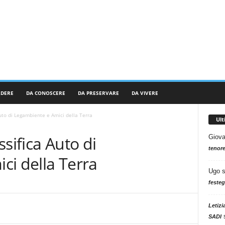
RDERE
DA CONOSCERE
DA PRESERVARE
DA VIVERE
uto di Legambiente e Amici della Terra
Ul
sifica Auto di
Giova
tenore
ci della Terra
Ugo
festeg
Letizi
SADI