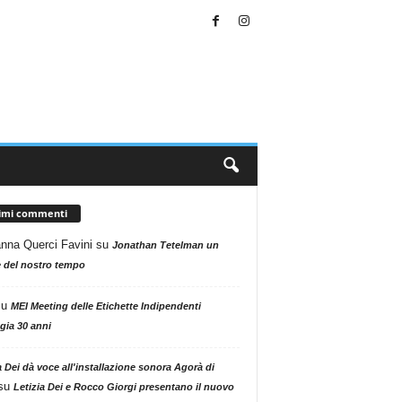
timi commenti
nna Querci Favini
su
Jonathan Tetelman un
 del nostro tempo
su
MEI Meeting delle Etichette Indipendenti
gia 30 anni
a Dei dà voce all'installazione sonora Agorà di
su
Letizia Dei e Rocco Giorgi presentano il nuovo