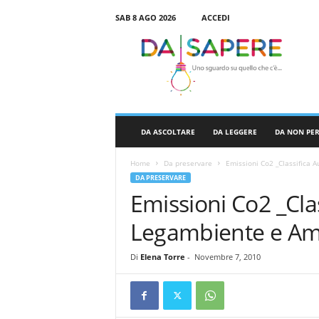
SAB 8 AGO 2026
ACCEDI
D
a
S
a
p
e
r
DA ASCOLTARE
DA LEGGERE
DA NON PE
e
Home
Da preservare
Emissioni Co2 _Classifica A
DA PRESERVARE
Emissioni Co2 _Clas
Legambiente e Ami
Di
Elena Torre
-
Novembre 7, 2010