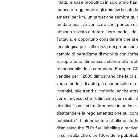
infatti, le case produttrici in solo anno 
manca a raggiungere gli obiettivi fissati 
emessi per km, un target che sembra quindi
un dato positivo verificare che, pur con di
abbiano iniziato a dotare i loro modelli de
Tuttavia, è opportuno considerare che si è 
tecnologica per l’efficienza dei propulsori
cambio di paradigma di mobilità con l’offe
e, soprattutto, dimensioni idonee alle real
responsabile della campagna Europea CO2 A
vendite per il 2009 dimostrano che la cr
verso modelli di auto più economiche e a b
incentivi, tale trend si consolidi anche a
vorrei, invece, che l’ottimismo per i dati
obiettivi fissati, si trasformasse in un la
disattendere la regolamentazione sui cons
pubblicità.”. Il riferimento è all’ultimo s
dismissing the EU’s fuel labelling directi
in cui risulta che oltre l’80% delle pubblici