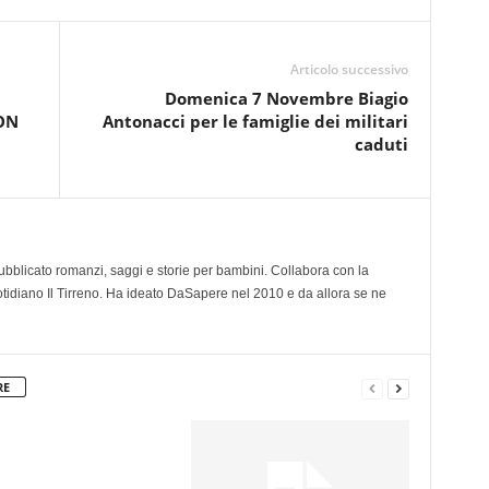
Articolo successivo
Domenica 7 Novembre Biagio
ON
Antonacci per le famiglie dei militari
caduti
 pubblicato romanzi, saggi e storie per bambini. Collabora con la
otidiano Il Tirreno. Ha ideato DaSapere nel 2010 e da allora se ne
RE