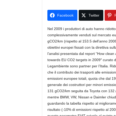
Facebook
Twitter
P
Nel 2009 i produttori di auto hanno ridotto
complessivamente venduti sul mercato eur
gCO2/km (rispetto al 153.5 dell’anno 2008)
obiettivi europei fissati con la direttiva 
l’analisi presentata dal report “How clean
towards EU CO2 targets in 2009″ curato da
Legambiente sono partner per l’Italia. Ri
che il contributo dei trasporti alle emissi
emissioni europee totali, quota che dal 19
generale dei costruttori per minori emissi
131 gCO2/km seguita da Toyota con 132
mentre BMW, VW, Nissan e Daimler chiudo
guardando la tabella rispetto al migliorame
risultato (-10% di emissioni rispetto al 2
questo parametro FIAT scivola al quinto p