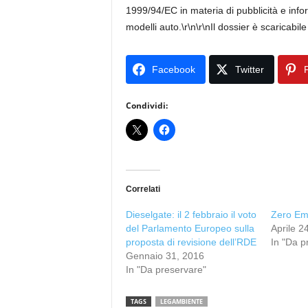
1999/94/EC in materia di pubblicità e inf
modelli auto.\r\n\r\nIl dossier è scaricab
Facebook
Twitter
P
Condividi:
Correlati
Dieselgate: il 2 febbraio il voto
Zero Em
del Parlamento Europeo sulla
Aprile 2
proposta di revisione dell’RDE
In "Da p
Gennaio 31, 2016
In "Da preservare"
TAGS
LEGAMBIENTE