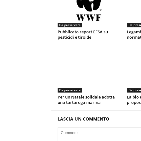
Da preservare
Da pres
Pubblicato report EFSA su
Legamb
pesticidi e tiroide
normati
Da preservare
Da pres
Per un Natale solidale adotta
La bio 
una tartaruga marina
propos
LASCIA UN COMMENTO