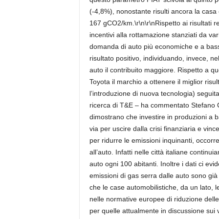
(-4,8%), nonostante risulti ancora la casa
167 gCO2/km.\r\n\r\nRispetto ai risultati r
incentivi alla rottamazione stanziati da va
domanda di auto più economiche e a bassi
risultato positivo, individuando, invece, n
auto il contribuito maggiore. Rispetto a qu
Toyota il marchio a ottenere il miglior risu
l’introduzione di nuova tecnologia) seguita 
ricerca di T&E – ha commentato Stefano C
dimostrano che investire in produzioni a 
via per uscire dalla crisi finanziaria e vin
per ridurre le emissioni inquinanti, occorre
all’auto. Infatti nelle città italiane conti
auto ogni 100 abitanti. Inoltre i dati ci ev
emissioni di gas serra dalle auto sono già
che le case automobilistiche, da un lato, 
nelle normative europee di riduzione dell
per quelle attualmente in discussione sui 