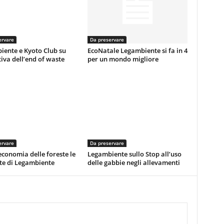
ervare
Da preservare
iente e Kyoto Club su
EcoNatale Legambiente si fa in 4
va dell’end of waste
per un mondo migliore
ervare
Da preservare
economia delle foreste le
Legambiente sullo Stop all’uso
te di Legambiente
delle gabbie negli allevamenti