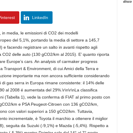
disco
interest
LinkedIn
, in media, le emissioni di CO2 dei modelli
opeo del 5,1%, portando la media di settore a 145,7
 e facendo registrare un salto in avanti rispetto agli
sulla CO2 delle auto (130 gCO2/km al 2015). E’ quanto riporta
 are Europe’s cars. An analysis of carmaker progress
 Transport & Environment, di cui Amici della Terra e
duzione importante ma non ancora sufficiente considerando
oni di gas serra in Europa rimane consistente: il 14% delle
90 al 2008 é aumentata del 29%.\r\n\r\nLa classifica
oni (Tabella 1), vede la conferma di FIAT al primo posto con
 gCO2/km e PSA Peugeot-Citroen con 136 gCO2/km,
no con valori superiori a 150 gCO2/km. Tuttavia,
nto incrementale, è Toyota il marchio a ottenere il miglior
008), seguita da Suzuki (-9,1%) e Mazda (-5,4%). Rispetto a
osto (-5,3%) mentre Daimler sale dal 14° al 7° posto