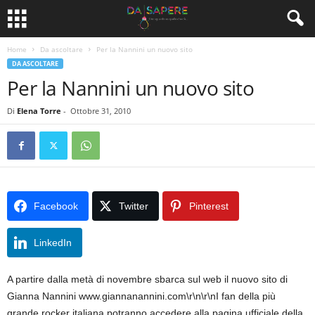
Home
Da ascoltare
Per la Nannini un nuovo sito
DA ASCOLTARE
Per la Nannini un nuovo sito
Di
Elena Torre
-
Ottobre 31, 2010
Facebook
Twitter
Pinterest
LinkedIn
A partire dalla metà di novembre sbarca sul web il nuovo sito di
Gianna Nannini www.giannanannini.com\r\n\r\nI fan della più
grande rocker italiana potranno accedere alla pagina ufficiale della