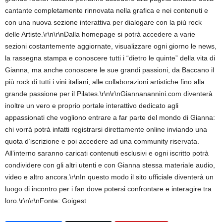
cantante completamente rinnovata nella grafica e nei contenuti e
con una nuova sezione interattiva per dialogare con la più rock
delle Artiste.\r\n\r\nDalla homepage si potrà accedere a varie
sezioni costantemente aggiornate, visualizzare ogni giorno le news,
la rassegna stampa e conoscere tutti i “dietro le quinte” della vita di
Gianna, ma anche conoscere le sue grandi passioni, da Baccano il
più rock di tutti i vini italiani, alle collaborazioni artistiche fino alla
grande passione per il Pilates.\r\n\r\nGiannanannini.com diventerà
inoltre un vero e proprio portale interattivo dedicato agli
appassionati che vogliono entrare a far parte del mondo di Gianna:
chi vorrà potrà infatti registrarsi direttamente online inviando una
quota d’iscrizione e poi accedere ad una community riservata.
All’interno saranno caricati contenuti esclusivi e ogni iscritto potrà
condividere con gli altri utenti e con Gianna stessa materiale audio,
video e altro ancora.\r\nIn questo modo il sito ufficiale diventerà un
luogo di incontro per i fan dove potersi confrontare e interagire tra
loro.\r\n\r\nFonte: Goigest