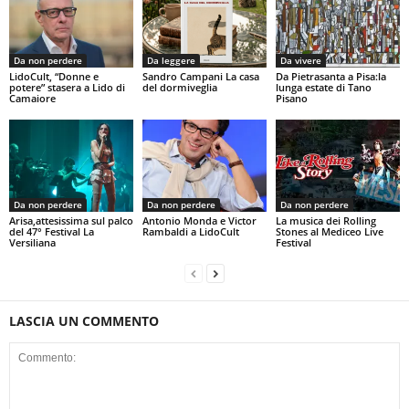
Da non perdere
Da leggere
Da vivere
LidoCult, “Donne e
Sandro Campani La casa
Da Pietrasanta a Pisa:la
potere” stasera a Lido di
del dormiveglia
lunga estate di Tano
Camaiore
Pisano
Da non perdere
Da non perdere
Da non perdere
Arisa,attesissima sul palco
Antonio Monda e Victor
La musica dei Rolling
del 47° Festival La
Rambaldi a LidoCult
Stones al Mediceo Live
Versiliana
Festival
LASCIA UN COMMENTO