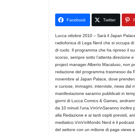
Facebook
Twitter
P
Lucca ottobre 2010 – Sarà il Japan Palac
radiofonica di Lega Nerd che si occupa di te
di ruolo. Il programma che ha ripreso il 
scorso, sempre sotto l’attenta direzione 
project manager Alberto Macaluso, non 
redazione del programma trasmesso da Radi
novembre al Japan Palace, dove prenderà vit
e curiose, immagini, interviste, news dal 
manifestazione saranno pubblicati in temp
giorni di Lucca Comics & Games, andranno
da 10 minuti l’una.\r\n\r\nSaranno inoltre
alla Redazione e ai tanti ospiti previsti,
mediatico.\r\n\r\nMondo Nerd è il podcast uf
del settore con un milione di page views e 