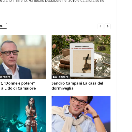
otidiano Il Tirreno. Ha ideato DaSapere nel 2010 e da allora se ne
RE
perdere
Da leggere
t, “Donne e potere”
Sandro Campani La casa del
 a Lido di Camaiore
dormiveglia