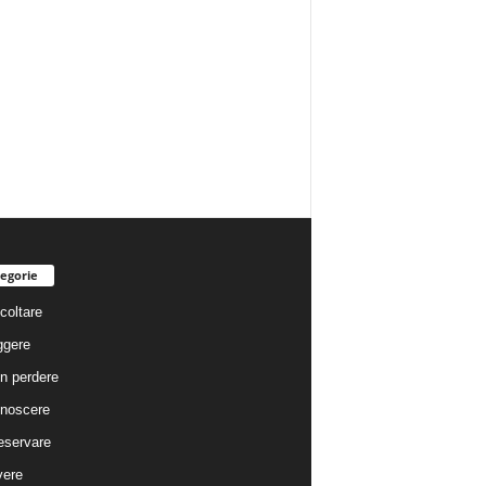
egorie
coltare
ggere
n perdere
noscere
eservare
vere