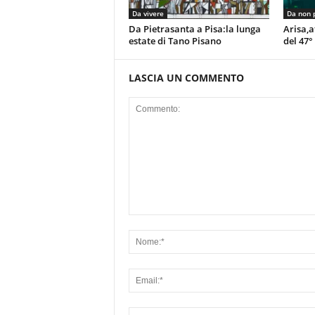
Da vivere
Da non 
Da Pietrasanta a Pisa:la lunga
Arisa,a
estate di Tano Pisano
del 47°
LASCIA UN COMMENTO