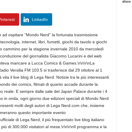
disco
interest
LinkedIn
e ad ospitare “Mondo Nerd” la fortunata trasmissione
cnologia, internet, libri, fumetti, giochi da tavolo e giochi
suo cammino per la stagione invernale 2010 da mercoledì
e conduzione del giornalista Giacomo Lucarini e del web
poteva mancare a Lucca Comics & Games.\r\n\r\nLa
o Versilia FM 103.5 si trasferisce dal 29 ottobre al 1
a il live blog di Lega Nerd. Notizie tra le più interessanti
mondo dei comics, filmati di quanto accade durante la
o reale. E sempre dalle sale del Japan Palace durante i 4
 in onda, ogni giorno due edizioni speciali di Mondo Nerd
 presenti molti degli autori di Lega Nerd.com che, insieme
 animeranno questo importante evento
ficiale di Lega Nerd, il più frequentato live blog italiano
più di 300.000 visitatori al mese.\r\n\r\nIl programma e la