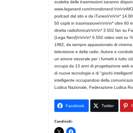
scaletta delle trasmissioni saranno disponib
www.leganerd.com/mondonerd:\r\n\r\nMOND
podcast dal sito e da iTunes\r\n\r\n* 14.000
50 ospiti in trasmissione\r\n\r\n* oltre 60 in
diretta radiofonica\r\n\r\n* 3.502 fan su
(Lega Nerd)\r\n\r\n* 6.550 video visti su
1982, da sempre appassionato di cinema e 
televisione e della radio. Autore e condutt
un amore viscerale per i fumetti e tutto ci
occupa da 13 anni di progettazione web 
di nuove tecnologie e di “giochi intelligenti
intelligente occupandosi della comunicazio
Ludica Nazionale, Federazione Ludica Ro
Facebook
Twitter
P
Condividi: