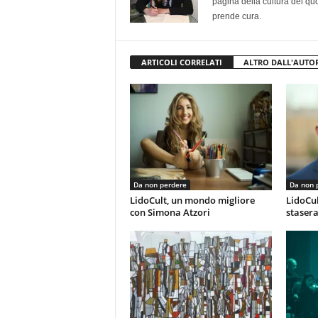
pagina della cultura del qu
prende cura.
ARTICOLI CORRELATI
ALTRO DALL'AUTO
Da non perdere
Da non 
LidoCult, un mondo migliore
LidoCul
con Simona Atzori
stasera