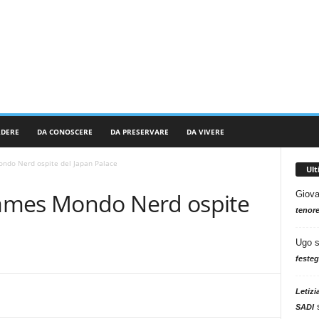
RDERE
DA CONOSCERE
DA PRESERVARE
DA VIVERE
ndo Nerd ospite del Japan Palace
Ul
ames Mondo Nerd ospite
Giova
tenore
Ugo
festeg
Letizi
SADI