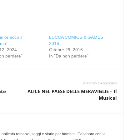
nior ecco il
LUCCA COMICS & GAMES
mma!
2016
12, 2024
Ottobre 29, 2016
on perdere"
In "Da non perdere"
Articolo successivo
nte
ALICE NEL PAESE DELLE MERAVIGLIE – Il
Musical
 pubblicato romanzi, saggi e storie per bambini. Collabora con la