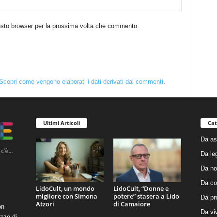
uesto browser per la prossima volta che commento.
Scopri come vengono elaborati i dati derivati dai commenti
.
Ultimi Articoli
Cat
Da as
Da le
Da no
Da co
LidoCult, un mondo
LidoCult, “Donne e
migliore con Simona
potere” stasera a Lido
Da pr
Atzori
di Camaiore
on
Da vi
zzo di