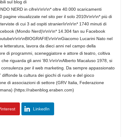
ili sul blog di
O NERD in cifre\r\n\r\n* oltre 40.000 scaricamenti
 pagine visualizzate nel sito per il solo 2010\r\n\r\n* più di
terviste di cui 3 ad ospiti stranieri\r\n\r\n* 1740 minuti di
 Facebook (Mondo Nerd)\r\n\r\n* 14.304 fan su Facebook
 Youtube\r\n\r\nBIOGRAFIE\r\n\r\nGiacomo Lucarini Nato nel
letteratura, lavora da dieci anni nel campo della
ore di programmi, sceneggiatore e attore di teatro, coltiva
ò che riguarda gli anni ’80.\r\n\r\nAlberto Macaluso 1978, si
e consulenza per il web marketing. Da sempre appassionato
” diffonde la cultura dei giochi di ruolo e del gioco
ne di associazioni di settore (GRV Italia, Federazione
mana) (https://rabenblog.eraben.com)
interest
LinkedIn