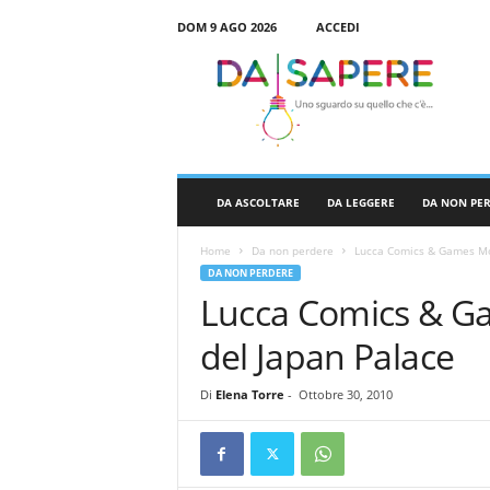
DOM 9 AGO 2026
ACCEDI
D
a
S
a
p
e
r
DA ASCOLTARE
DA LEGGERE
DA NON PE
e
Home
Da non perdere
Lucca Comics & Games Mo
DA NON PERDERE
Lucca Comics & G
del Japan Palace
Di
Elena Torre
-
Ottobre 30, 2010