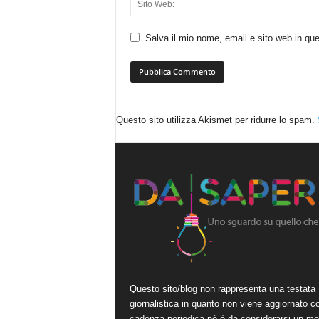
Salva il mio nome, email e sito web in q
Questo sito utilizza Akismet per ridurre lo spam.
Questo sito/blog non rappresenta una testata
giornalistica in quanto non viene aggiornato c
cadenza periodica né è da considerarsi un me