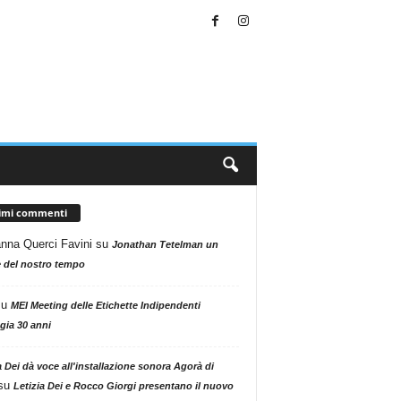
timi commenti
nna Querci Favini
su
Jonathan Tetelman un
 del nostro tempo
su
MEI Meeting delle Etichette Indipendenti
gia 30 anni
a Dei dà voce all'installazione sonora Agorà di
su
Letizia Dei e Rocco Giorgi presentano il nuovo