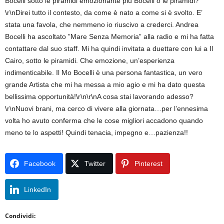
Bocelli sotto le piramidi emozionante più Bocelli o le piramidi?
\r\nDirei tutto il contesto, da come è nato a come si è svolto. E’
stata una favola, che nemmeno io riuscivo a crederci. Andrea
Bocelli ha ascoltato ”Mare Senza Memoria” alla radio e mi ha fatta
contattare dal suo staff. Mi ha quindi invitata a duettare con lui a Il
Cairo, sotto le piramidi. Che emozione, un’esperienza
indimenticabile. Il Mo Bocelli è una persona fantastica, un vero
grande Artista che mi ha messa a mio agio e mi ha dato questa
bellissima opportunità!\r\n\r\nA cosa stai lavorando adesso?
\r\nNuovi brani, ma cerco di vivere alla giornata…per l’ennesima
volta ho avuto conferma che le cose migliori accadono quando
meno te lo aspetti! Quindi tenacia, impegno e…pazienza!!
Facebook
Twitter
Pinterest
LinkedIn
Condividi: