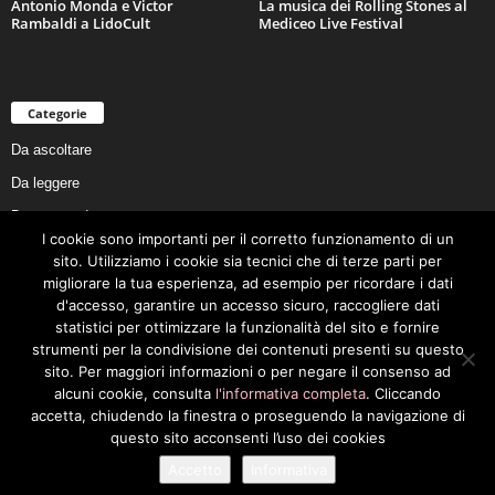
Antonio Monda e Victor
La musica dei Rolling Stones al
Rambaldi a LidoCult
Mediceo Live Festival
Categorie
Da ascoltare
Da leggere
Da non perdere
I cookie sono importanti per il corretto funzionamento di un
Da conoscere
sito. Utilizziamo i cookie sia tecnici che di terze parti per
Da preservare
migliorare la tua esperienza, ad esempio per ricordare i dati
d'accesso, garantire un accesso sicuro, raccogliere dati
Da vivere
statistici per ottimizzare la funzionalità del sito e fornire
Cookie Policy
strumenti per la condivisione dei contenuti presenti su questo
sito. Per maggiori informazioni o per negare il consenso ad
alcuni cookie, consulta
l'informativa completa
. Cliccando
accetta, chiudendo la finestra o proseguendo la navigazione di
questo sito acconsenti l’uso dei cookies
Privacy Policy
Cookie Policy
Accetto
Informativa
© 2026