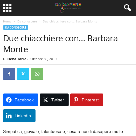
Home
Da conoscere
Due chiacchiere con… Barbara Monte
DA CONOSCERE
Due chiacchiere con… Barbara
Monte
Di
Elena Torre
-
Ottobre 30, 2010
Facebook
Twitter
Pinterest
LinkedIn
Simpatica, gioviale, talentuosa e, cosa a noi di dasapere molto