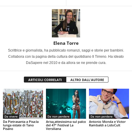
Elena Torre
Scrittrice e giornalista, ha pubblicato romanzi, saggi e storie per bambini.
Collabora con la pagina della cultura del quotidiano Il Tirreno. Ha ideato
DaSapere nel 2010 e da allora se ne prende cura.
ARTICOLI CORRELATI
ALTRO DALL'AUTORE
Da vivere
Da non perdere
Da non perdere
Da Pietrasanta a Pisa:la
Arisa,attesissima sul palco
Antonio Monda e Victor
lunga estate di Tano
del 47° Festival La
Rambaldi a LidoCult
Pisano
Versiliana