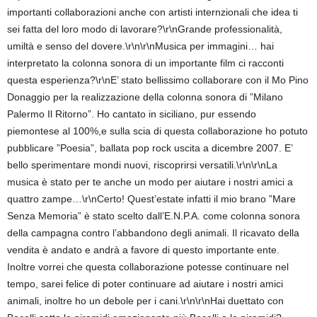
importanti collaborazioni anche con artisti internzionali che idea ti
sei fatta del loro modo di lavorare?\r\nGrande professionalità,
umiltà e senso del dovere.\r\n\r\nMusica per immagini… hai
interpretato la colonna sonora di un importante film ci racconti
questa esperienza?\r\nE’ stato bellissimo collaborare con il Mo Pino
Donaggio per la realizzazione della colonna sonora di ”Milano
Palermo Il Ritorno”. Ho cantato in siciliano, pur essendo
piemontese al 100%,e sulla scia di questa collaborazione ho potuto
pubblicare ”Poesia”, ballata pop rock uscita a dicembre 2007. E’
bello sperimentare mondi nuovi, riscoprirsi versatili.\r\n\r\nLa
musica è stato per te anche un modo per aiutare i nostri amici a
quattro zampe…\r\nCerto! Quest’estate infatti il mio brano ”Mare
Senza Memoria” è stato scelto dall’E.N.P.A. come colonna sonora
della campagna contro l’abbandono degli animali. Il ricavato della
vendita è andato e andrà a favore di questo importante ente.
Inoltre vorrei che questa collaborazione potesse continuare nel
tempo, sarei felice di poter continuare ad aiutare i nostri amici
animali, inoltre ho un debole per i cani.\r\n\r\nHai duettato con