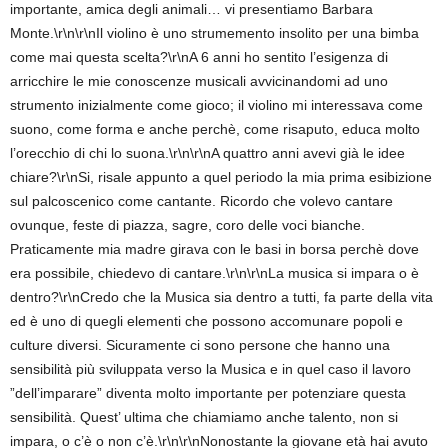
importante, amica degli animali… vi presentiamo Barbara
Monte.\r\n\r\nIl violino è uno strumemento insolito per una bimba
come mai questa scelta?\r\nA 6 anni ho sentito l’esigenza di
arricchire le mie conoscenze musicali avvicinandomi ad uno
strumento inizialmente come gioco; il violino mi interessava come
suono, come forma e anche perchè, come risaputo, educa molto
l’orecchio di chi lo suona.\r\n\r\nA quattro anni avevi già le idee
chiare?\r\nSi, risale appunto a quel periodo la mia prima esibizione
sul palcoscenico come cantante. Ricordo che volevo cantare
ovunque, feste di piazza, sagre, coro delle voci bianche.
Praticamente mia madre girava con le basi in borsa perchè dove
era possibile, chiedevo di cantare.\r\n\r\nLa musica si impara o è
dentro?\r\nCredo che la Musica sia dentro a tutti, fa parte della vita
ed è uno di quegli elementi che possono accomunare popoli e
culture diversi. Sicuramente ci sono persone che hanno una
sensibilità più sviluppata verso la Musica e in quel caso il lavoro
”dell’imparare” diventa molto importante per potenziare questa
sensibilità. Quest’ ultima che chiamiamo anche talento, non si
impara, o c’è o non c’è.\r\n\r\nNonostante la giovane età hai avuto