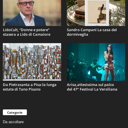
LidoCult, “Donne e potere”
Sandro Campani La casa del
stasera a Lido di Camaiore
dormiveglia
Da Pietrasanta a Pisa:la lunga
Arisa,attesissima sul palco
estate di Tano Pisano
del 47° Festival La Versiliana
Categorie
Da ascoltare