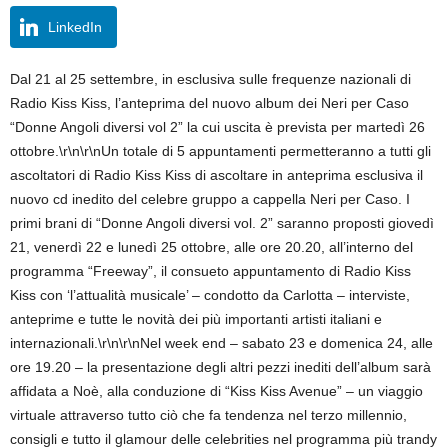
LinkedIn
Dal 21 al 25 settembre, in esclusiva sulle frequenze nazionali di
Radio Kiss Kiss, l’anteprima del nuovo album dei Neri per Caso
“Donne Angoli diversi vol 2” la cui uscita è prevista per martedì 26
ottobre.\r\n\r\nUn totale di 5 appuntamenti permetteranno a tutti gli
ascoltatori di Radio Kiss Kiss di ascoltare in anteprima esclusiva il
nuovo cd inedito del celebre gruppo a cappella Neri per Caso. I
primi brani di “Donne Angoli diversi vol. 2” saranno proposti giovedì
21, venerdì 22 e lunedì 25 ottobre, alle ore 20.20, all’interno del
programma “Freeway”, il consueto appuntamento di Radio Kiss
Kiss con ‘l’attualità musicale’ – condotto da Carlotta – interviste,
anteprime e tutte le novità dei più importanti artisti italiani e
internazionali.\r\n\r\nNel week end – sabato 23 e domenica 24, alle
ore 19.20 – la presentazione degli altri pezzi inediti dell’album sarà
affidata a Noè, alla conduzione di “Kiss Kiss Avenue” – un viaggio
virtuale attraverso tutto ciò che fa tendenza nel terzo millennio,
consigli e tutto il glamour delle celebrities nel programma più trandy