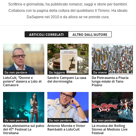
Scrittrice e giornalista, ha pubblicato romanzi, saggi e storie per bambini.
Collabora con la pagina della cultura del quotidiano Il Tirreno. Ha ideato
DaSapere nel 2010 e da allora se ne prende cura.
ARTICOLI CORRELATI
ALTRO DALL'AUTORE
Da non perdere
Da leggere
Da vivere
LidoCult, “Donne e
Sandro Campani La casa
Da Pietrasanta a Pisa:la
potere” stasera a Lido di
del dormiveglia
lunga estate di Tano
Camaiore
Pisano
Da non perdere
Da non perdere
Da non perdere
Arisa,attesissima sul palco
Antonio Monda e Victor
La musica dei Rolling
del 47° Festival La
Rambaldi a LidoCult
Stones al Mediceo Live
Versiliana
Festival