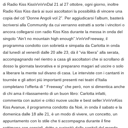
di Radio Kiss Kiss\r\n\r\nDal 21 al 27 ottobre, ogni giorno, inoltre
Radio Kiss Kiss darà ai suoi ascoltatori la possibilità di vincere una
copia del cd “Donne Angoli vol 2”. Per aggiudicarsi l’album, basterà
iscriversi alla Community da cui verranno estratti a sorte i vincitori o
ancora collegarsi con radio Kiss Kiss durante la messa in onda del
singolo “Ain’t no mountain high enough”.\r\n\r\nFreeway, il
programma condotto con sobrietà e simpatia da Carlotta in onda
dal lunedì al venerdì dalle 20 alle 23, dà il “via libera” alla serata,
accompagnando nel rientro a casa gli ascoltatori che si scrollano di
dosso la giornata lavorativa e si preparano magari ad uscire o solo
a liberare la mente sul divano di casa. Le interviste con i cantanti in
tournèe e gli attori più importanti presenti nei teatri d’Italia
completano l’offerta di “ Freeway” che però, non si dimentica anche
di chi ama il rilassamento di un buon libro: Carlotta infatti,
commenta con autori e critici nuove uscite e best seller.\r\n\r\nKiss
Kiss Avanue, il programma condotto da Noè, in onda il sabato e la
domenica dalle 18 alle 21, è un modo di vivere, un concetto, un
appuntamento con lo stile che ti accompagna durante il fine
settimana con consigli, dritte e curiosità dalle capitali del mondo.