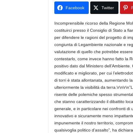
Facebook
Twitter
P
Incomprensibile ricorso della Regione Molis
costituirci presso il Consiglio di Stato a 
per difendere le ragioni del progetto di im
congiunta di Legambiente nazionale e regi
valutazione di quello che potrebbe essere i
contestarlo, come invece hanno fatto la Regi
positivo dato dal Ministero dell’Ambiente. Co
modificato e migliorato, per cui l’elettrodo
di torri è stata allontanata, aumentando la
ulteriormente la visibilità da terra.\r\n\r
risente delle polemiche spesso strumentali 
che stanno caratterizzando il dibattito loc
generale, e in particolare nei confronti di
innovativo e sicuramente meno impattante
impunemente il nostro territorio, compromet
qualsivoglia politico d’assalto”, ha dichi