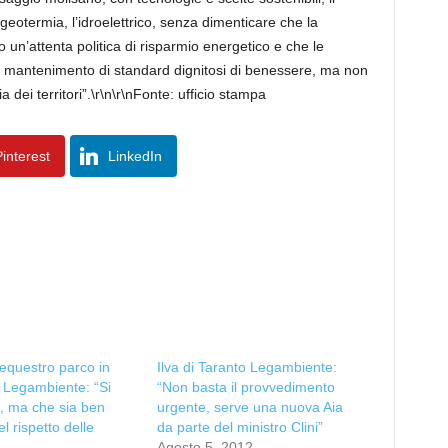
a geotermia, l’idroelettrico, senza dimenticare che la
o un’attenta politica di risparmio energetico e che le
 il mantenimento di standard dignitosi di benessere, ma non
 dei territori”.\r\n\r\nFonte: ufficio stampa
interest
LinkedIn
sequestro parco in
Ilva di Taranto Legambiente:
 Legambiente: “Si
“Non basta il provvedimento
co, ma che sia ben
urgente, serve una nuova Aia
el rispetto delle
da parte del ministro Clini”
Agosto 5, 2012