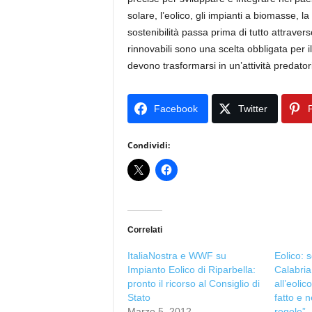
solare, l’eolico, gli impianti a biomasse, l
sostenibilità passa prima di tutto attravers
rinnovabili sono una scelta obbligata per
devono trasformarsi in un’attività predatoria
Facebook
Twitter
P
Condividi:
Correlati
ItaliaNostra e WWF su
Eolico: 
Impianto Eolico di Riparbella:
Calabria
pronto il ricorso al Consiglio di
all’eoli
Stato
fatto e n
Marzo 5, 2012
regole”