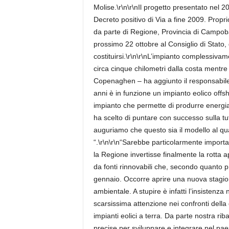
Molise.\r\n\r\nIl progetto presentato nel 2
Decreto positivo di Via a fine 2009. Propri
da parte di Regione, Provincia di Campob
prossimo 22 ottobre al Consiglio di Stato
costituirsi.\r\n\r\nL’impianto complessiva
circa cinque chilometri dalla costa mentre 
Copenaghen – ha aggiunto il responsabile
anni è in funzione un impianto eolico offs
impianto che permette di produrre energia
ha scelto di puntare con successo sulla tut
auguriamo che questo sia il modello al qu
“.\r\n\r\n“Sarebbe particolarmente import
la Regione invertisse finalmente la rotta a
da fonti rinnovabili che, secondo quanto 
gennaio. Occorre aprire una nuova stagio
ambientale. A stupire è infatti l’insistenza
scarsissima attenzione nei confronti della 
impianti eolici a terra. Da parte nostra ri
precise per sviluppare e integrare nel paes