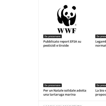
Da preservare
Da pres
Pubblicato report EFSA su
Legamb
pesticidi e tiroide
normati
Da preservare
Da pres
Per un Natale solidale adotta
La bio 
una tartaruga marina
propos