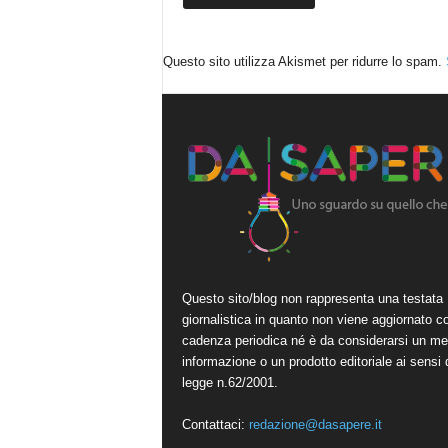
Questo sito utilizza Akismet per ridurre lo spam.
Questo sito/blog non rappresenta una testata
giornalistica in quanto non viene aggiornato c
cadenza periodica né è da considerarsi un me
informazione o un prodotto editoriale ai sensi 
legge n.62/2001.
Contattaci:
redazione@dasapere.it