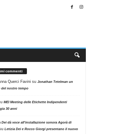
timi commenti
nna Querci Favini
su
Jonathan Tetelman un
 del nostro tempo
su
MEI Meeting delle Etichette Indipendenti
gia 30 anni
a Dei dà voce all'installazione sonora Agorà di
su
Letizia Dei e Rocco Giorgi presentano il nuovo