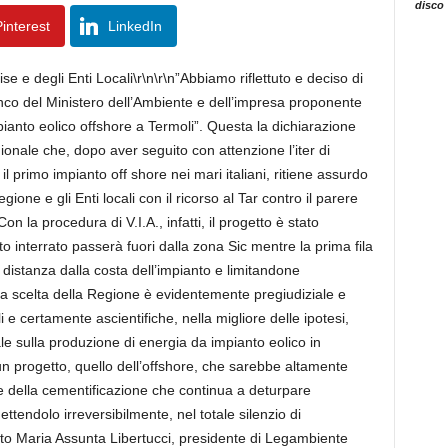
disco
interest
LinkedIn
e e degli Enti Locali\r\n\r\n”Abbiamo riflettuto e deciso di
fianco del Ministero dell’Ambiente e dell’impresa proponente
pianto eolico offshore a Termoli”. Questa la dichiarazione
onale che, dopo aver seguito con attenzione l’iter di
l primo impianto off shore nei mari italiani, ritiene assurdo
one e gli Enti locali con il ricorso al Tar contro il parere
n la procedura di V.I.A., infatti, il progetto è stato
tto interrato passerà fuori dalla zona Sic mentre la prima fila
 distanza dalla costa dell’impianto e limitandone
\n”La scelta della Regione è evidentemente pregiudiziale e
e certamente ascientifiche, nella migliore delle ipotesi,
ale sulla produzione di energia da impianto eolico in
 un progetto, quello dell’offshore, che sarebbe altamente
 della cementificazione che continua a deturpare
tendolo irreversibilmente, nel totale silenzio di
arato Maria Assunta Libertucci, presidente di Legambiente