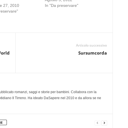
e 27, 2010
In "Da preservare"
reservare"
Articolo successivo
World
Sursumcorda
 pubblicato romanzi, saggi e storie per bambini. Collabora con la
otidiano Il Tirreno. Ha ideato DaSapere nel 2010 e da allora se ne
RE