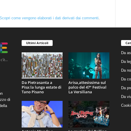
Scopri come vengono elaborati i dati derivati dai commenti
.
Ultimi Articoli
Cat
Da as
Da le
Da no
Da co
Da Pietrasanta a
Arisa,attesissima sul
Pisa:la lunga estate di
palco del 47° Festival
Da pr
Tano Pisano
La Versiliana
on
Da vi
zzo di
Cooki
della