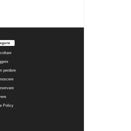
egorie
coltare
ggere
n perdere
noscere
eservare
vere
e Policy