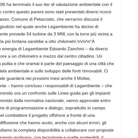
006 ha terminato il suo iter di valutazione ambientale con il
o contro questo parere sono stati presentati diversi ricorsi
asso, Comune di Petacciato, che verranno discussi il
, giudizio nel quale anche Legambiente ha deciso di
mente prevede 54 turbine da 3 MW, con la torre più vicina a
la più lontana sarebbe a otto chilometri.\r\n\r\n“A
 energia di Legambiente Edoardo Zanchini – da diversi
hore a un chilometro e mezzo dal centro cittadino. Un
 pulita e che oramai è parte del paesaggio di una città che
ela ambientale e sullo sviluppo delle fonti rinnovabili. Ci
ale guarderà nei prossimi mesi anche il Molise,
ante – hanno concluso i responsabili di Legambiente – che
prendo ora un confronto sulle Linee guida per gli impianti
previsto dalla normativa nazionale, vanno approvate entro
ne di programmazione e dialogo, soprattutto in campo
 nel combattere il progetto offshore a fronte di una
diffusione che hanno avuto, anche con alcuni errori, gli
badiamo la completa disponibilità a collaborare con proposte
aggio molisano, con tecnologie e scelte sostenibili, il