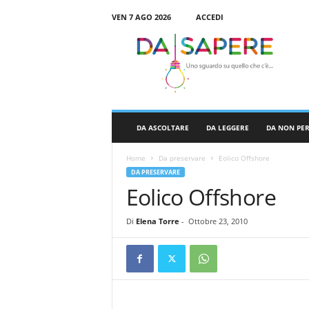
VEN 7 AGO 2026
ACCEDI
D
a
S
a
p
e
r
DA ASCOLTARE
DA LEGGERE
DA NON PE
e
Home
Da preservare
Eolico Offshore
DA PRESERVARE
Eolico Offshore
Di
Elena Torre
-
Ottobre 23, 2010