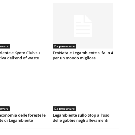
ervare
Da preservare
iente e Kyoto Club su
EcoNatale Legambiente si fa in 4
va dell’end of waste
per un mondo migliore
ervare
Da preservare
economia delle foreste le
Legambiente sullo Stop all’uso
te di Legambiente
delle gabbie negli allevamenti