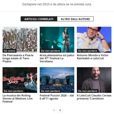
DaSapere nel 2010 e da allora se ne prende cura.
ARTICOLI CORRELATI
ALTRO DALL'AUTORE
Da vivere
Da non perdere
Da non perdere
Da Pietrasanta a Pisa:la
Arisa,attesissima sul palco
Antonio Monda e Victor
lunga estate di Tano
del 47° Festival La
Rambaldi a LidoCult
Pisano
Versiliana
Da non perdere
Da non perdere
Da non perdere
La musica dei Rolling
Festival Puccini 2026 – dal
A LidoCult Claudio Cerasa
Stones al Mediceo Live
6 all’11 agosto
presenta “L’antidoto
Festival