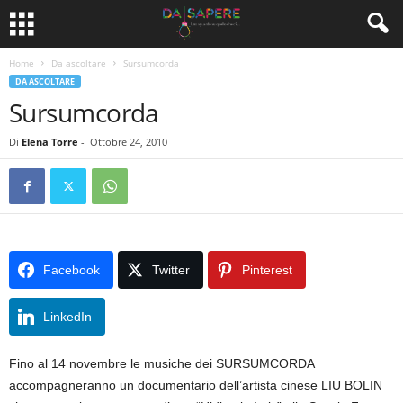
Home
Da ascoltare
Sursumcorda
DA ASCOLTARE
Sursumcorda
Di
Elena Torre
-
Ottobre 24, 2010
Facebook
Twitter
Pinterest
LinkedIn
Fino al 14 novembre le musiche dei SURSUMCORDA
accompagneranno un documentario dell’artista cinese LIU BOLIN