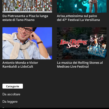
Da Pietrasanta a Pisa:la lunga
Arisa,attesissima sul palco
estate di Tano Pisano
del 47° Festival La Versiliana
Antonio Monda e Victor
La musica dei Rolling Stones al
Rambaldi a LidoCult
Mediceo Live Festival
Categorie
Da ascoltare
Da leggere
Da non perdere