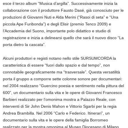
esce il terzo album “Musica d’argilla”. Successivamente inizia la
collaborazione con il produttore Fausto Dasé, già conosciuto per le
produzioni di Giovanni Nuti e Alda Merini (“Rasoi di seta” e “Una
piccola Ape Furibonda”) e degli Elisir (premio Tenco 2009) e
l’Accademia del Suono, importante polo didattico e studio di
registrazione e inizia a delinearsi quello che sarà il nuovo disco “La
porta dietro la cascata”.
Alcuni produttori e registi notano nello stile SURSUMCORDA la
caratteristica di essere “fuori dallo spazio e dal tempo”, non
connotabile geograficamente ma “trasversale”. Questa versatilità
porta il gruppo a comporre sette colonne sonore per documentari:
nel 2004 realizzano “Guercino poesia e sentimento nella pittura del
600”, un documentario sulla vita e le opere di Giovanni Francesco
Barbieri realizzato per l’omonima mostra a Palazzo Reale, con
interventi di Sir John Denis Mahon e Vittorio Sgarbi per la regia
Andrea Brambilla. Nel 2006 “Carlo e Federico. Itinerari”, un
documentario sulla vita e le opere della famiglia Borromeo
realizzato per la mostra omonima al Museo Diocesano di Milano.