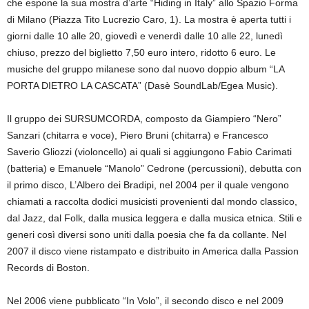
che espone la sua mostra d’arte “Hiding in Italy” allo Spazio Forma
di Milano (Piazza Tito Lucrezio Caro, 1). La mostra è aperta tutti i
giorni dalle 10 alle 20, giovedì e venerdì dalle 10 alle 22, lunedì
chiuso, prezzo del biglietto 7,50 euro intero, ridotto 6 euro. Le
musiche del gruppo milanese sono dal nuovo doppio album “LA
PORTA DIETRO LA CASCATA” (Dasè SoundLab/Egea Music).
Il gruppo dei SURSUMCORDA, composto da Giampiero “Nero”
Sanzari (chitarra e voce), Piero Bruni (chitarra) e Francesco
Saverio Gliozzi (violoncello) ai quali si aggiungono Fabio Carimati
(batteria) e Emanuele “Manolo” Cedrone (percussioni), debutta con
il primo disco, L’Albero dei Bradipi, nel 2004 per il quale vengono
chiamati a raccolta dodici musicisti provenienti dal mondo classico,
dal Jazz, dal Folk, dalla musica leggera e dalla musica etnica. Stili e
generi così diversi sono uniti dalla poesia che fa da collante. Nel
2007 il disco viene ristampato e distribuito in America dalla Passion
Records di Boston.
Nel 2006 viene pubblicato “In Volo”, il secondo disco e nel 2009