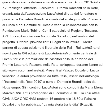
giovanile e cinema italiano sono di scena a LuccAutori 2010\r\nLa
XVI rassegna letteraria LuccAutori – Premio Racconti nella Rete,
organizzata dall’associazione LuccAutori diretta dal fondatore e
presidente Demetrio Brandi, si avvale del sostegno della Provincia
di Lucca e del Comune di Lucca e vede la collaborazione con la
Fondazione Mario Tobino. Con il patrocinio di Regione Toscana,
APT Lucca, Associazione Nazionale Sociologi, nell’ambito del
progetto “Ottobre, piovono libri: i luoghi della lettura” . Media
partner di questa edizione è il portale della Rai – Rai.tv.\r\nGrandi
novità per la XVI edizione di LuccAutori\r\nMomento centrale di
LuccAutori è la premiazione dei vincitori della IX edizione del
Premio Letterario Racconti nella Rete, sviluppato durante l’anno sul
sito www.raccontinellarete.it. Presenti al Palazzo Ducale di Lucca
venticinque autori provenienti da tutta Italia, inseriti nell’antologia
“Racconti nella Rete 2010” a cura di Demetrio Brandi, edita da
Nottetempo. Gli incontri di LuccAutori sono condotti da Maria Elena
Marchini.\r\nTanti i protagonisti di LuccAutori 2010. Tra i più attesi
GIANLUCA GRIGNANI (sabato 16 ottobre alle 18.30 a Palazzo
Ducale) che ha pubblicato “La mia storia tra le dita” (Rizzoli).