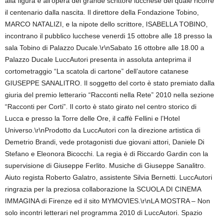
alla figura e all’opera del grande scrittore lucchese del quale ricorre
il centenario dalla nascita. Il direttore della Fondazione Tobino,
MARCO NATALIZI, e la nipote dello scrittore, ISABELLA TOBINO,
incontrano il pubblico lucchese venerdi 15 ottobre alle 18 presso la
sala Tobino di Palazzo Ducale.\r\nSabato 16 ottobre alle 18.00 a
Palazzo Ducale LuccAutori presenta in assoluta anteprima il
cortometraggio “La scatola di cartone” dell’autore catanese
GIUSEPPE SANALITRO. Il soggetto del corto è stato premiato dalla
giuria del premio letterario “Racconti nella Rete” 2010 nella sezione
“Racconti per Corti”. Il corto è stato girato nel centro storico di
Lucca e presso la Torre delle Ore, il caffè Fellini e l’Hotel
Universo.\r\nProdotto da LuccAutori con la direzione artistica di
Demetrio Brandi, vede protagonisti due giovani attori, Daniele Di
Stefano e Eleonora Bicocchi. La regia è di Riccardo Gardin con la
supervisione di Giuseppe Ferlito. Musiche di Giuseppe Sanalitro.
Aiuto regista Roberto Galatro, assistente Silvia Bernetti. LuccAutori
ringrazia per la preziosa collaborazione la SCUOLA DI CINEMA
IMMAGINA di Firenze ed il sito MYMOVIES.\r\nLA MOSTRA – Non
solo incontri letterari nel programma 2010 di LuccAutori. Spazio