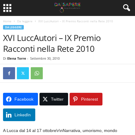
Home
Da leggere
XVI LuccAutori – IX Premio Racconti nella Rete 2010
DA LEGGERE
XVI LuccAutori – IX Premio
Racconti nella Rete 2010
Di
Elena Torre
-
Settembre 30, 2010
Facebook
Twitter
Pinterest
LinkedIn
A Lucca dal 14 al 17 ottobre\r\nNarrativa, umorismo, mondo