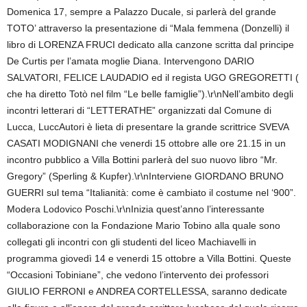
Domenica 17, sempre a Palazzo Ducale, si parlerà del grande
TOTO’ attraverso la presentazione di “Mala femmena (Donzelli) il
libro di LORENZA FRUCI dedicato alla canzone scritta dal principe
De Curtis per l’amata moglie Diana. Intervengono DARIO
SALVATORI, FELICE LAUDADIO ed il regista UGO GREGORETTI (
che ha diretto Totò nel film “Le belle famiglie”).\r\nNell’ambito degli
incontri letterari di “LETTERATHE” organizzati dal Comune di
Lucca, LuccAutori è lieta di presentare la grande scrittrice SVEVA
CASATI MODIGNANI che venerdi 15 ottobre alle ore 21.15 in un
incontro pubblico a Villa Bottini parlerà del suo nuovo libro “Mr.
Gregory” (Sperling & Kupfer).\r\nInterviene GIORDANO BRUNO
GUERRI sul tema “Italianità: come è cambiato il costume nel ‘900”.
Modera Lodovico Poschi.\r\nInizia quest’anno l’interessante
collaborazione con la Fondazione Mario Tobino alla quale sono
collegati gli incontri con gli studenti del liceo Machiavelli in
programma giovedì 14 e venerdi 15 ottobre a Villa Bottini. Queste
“Occasioni Tobiniane”, che vedono l’intervento dei professori
GIULIO FERRONI e ANDREA CORTELLESSA, saranno dedicate