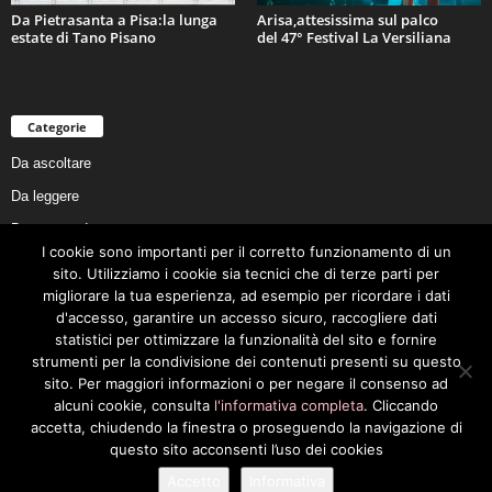
Da Pietrasanta a Pisa:la lunga
Arisa,attesissima sul palco
estate di Tano Pisano
del 47° Festival La Versiliana
Categorie
Da ascoltare
Da leggere
Da non perdere
I cookie sono importanti per il corretto funzionamento di un
Da conoscere
sito. Utilizziamo i cookie sia tecnici che di terze parti per
Da preservare
migliorare la tua esperienza, ad esempio per ricordare i dati
d'accesso, garantire un accesso sicuro, raccogliere dati
Da vivere
statistici per ottimizzare la funzionalità del sito e fornire
Cookie Policy
strumenti per la condivisione dei contenuti presenti su questo
sito. Per maggiori informazioni o per negare il consenso ad
alcuni cookie, consulta
l'informativa completa
. Cliccando
accetta, chiudendo la finestra o proseguendo la navigazione di
questo sito acconsenti l’uso dei cookies
Privacy Policy
Cookie Policy
Accetto
Informativa