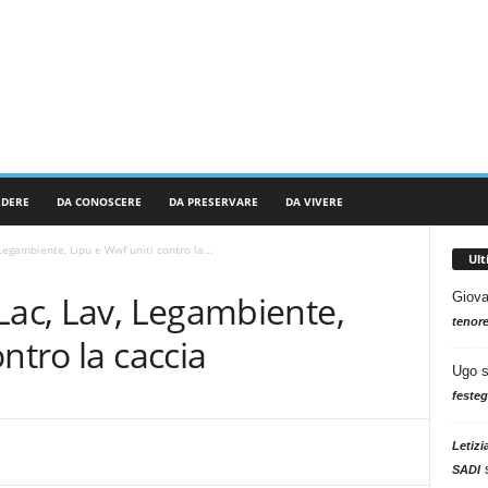
RDERE
DA CONOSCERE
DA PRESERVARE
DA VIVERE
Legambiente, Lipu e Wwf uniti contro la...
Ul
Lac, Lav, Legambiente,
Giova
tenore
ntro la caccia
Ugo
festeg
Letizi
SADI