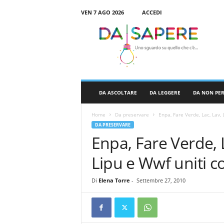
VEN 7 AGO 2026
ACCEDI
D
a
S
a
p
e
r
DA ASCOLTARE
DA LEGGERE
DA NON PE
e
Home
Da preservare
Enpa, Fare Verde, Lac, Lav, 
DA PRESERVARE
Enpa, Fare Verde, 
Lipu e Wwf uniti co
Di
Elena Torre
-
Settembre 27, 2010