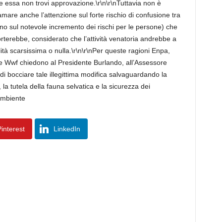
e essa non trovi approvazione.\r\n\r\nTuttavia non è
hiamare anche l’attenzione sul forte rischio di confusione tra
ino sul notevole incremento dei rischi per le persone) che
terebbe, considerato che l’attività venatoria andrebbe a
lità scarsissima o nulla.\r\n\r\nPer queste ragioni Enpa,
e Wwf chiedono al Presidente Burlando, all’Assessore
ri di bocciare tale illegittima modifica salvaguardando la
, la tutela della fauna selvatica e la sicurezza dei
gambiente
interest
LinkedIn