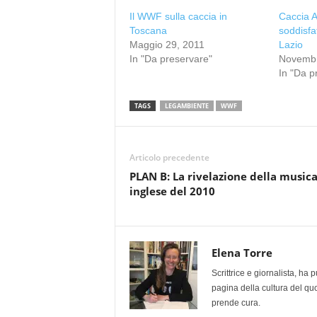
Il WWF sulla caccia in
Caccia A
Toscana
soddisfa
Maggio 29, 2011
Lazio
In "Da preservare"
Novembr
In "Da p
TAGS
LEGAMBIENTE
WWF
Articolo precedente
PLAN B: La rivelazione della music
inglese del 2010
Elena Torre
Scrittrice e giornalista, ha
pagina della cultura del qu
prende cura.