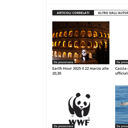
ARTICOLI CORRELATI
ALTRO DALL'AUTO
Da preservare
Da pres
Earth Hour 2025 il 22 marzo alle
Caccia 
20,30
ufficia
Da preservare
Da pres