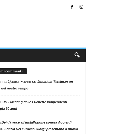
timi commenti
nna Querci Favini
su
Jonathan Tetelman un
 del nostro tempo
su
MEI Meeting delle Etichette Indipendenti
gia 30 anni
a Dei dà voce all'installazione sonora Agorà di
su
Letizia Dei e Rocco Giorgi presentano il nuovo