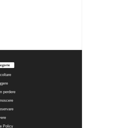
egorie
coltare
ggere
n perdere
noscere
eservare
vere
e Policy