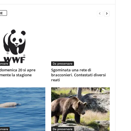
RE
ervare
Da preservare
domenica 20 si apre
Sgominata una rete di
lmente la stagione
bracconieri. Contestati diversi
reati
ervare
Da preservare