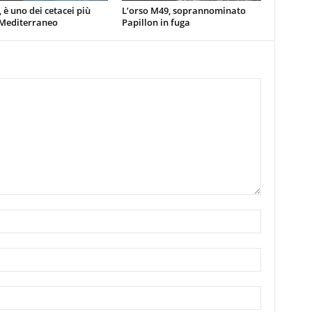
, è uno dei cetacei più
L’orso M49, soprannominato
 Mediterraneo
Papillon in fuga