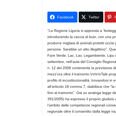
Facebook
Twitter
P
“La Regione Liguria si appresta a ‘festeggi
introducendo la caccia al buio, con una pr
produrre migliaia di animali protetti uccisi 
persone. Sarebbe un atto illegittimo”. Que
Fare Verde, Lac, Lav, Legambiente, Lipu e 
settembre, nell’aula del Consiglio Regional
n. 12 del 2008 contenente la previsione di
mezz’ora oltre il tramonto.\r\n\r\nTale pr
profilo di incostituzionalità, trovandosi i
all’articolo 18 comma 7, stabilisce che “la
fino al tramonto”. Già su analoga legge de
391/2005) ha espresso il proprio giudizio 
l’ambito delle competenze regionali consent
regionale oltre il consentito dalla legge na