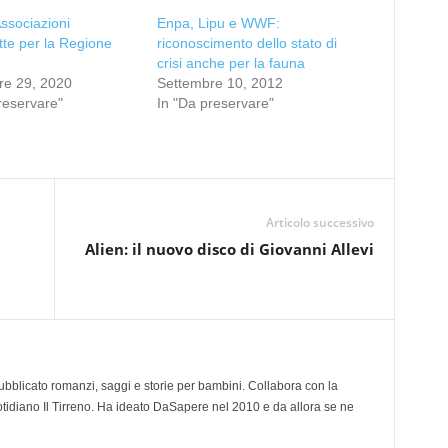
ssociazioni
Enpa, Lipu e WWF:
tte per la Regione
riconoscimento dello stato di
crisi anche per la fauna
e 29, 2020
Settembre 10, 2012
reservare"
In "Da preservare"
Articolo successivo
a
Alien: il nuovo disco di Giovanni Allevi
 pubblicato romanzi, saggi e storie per bambini. Collabora con la
otidiano Il Tirreno. Ha ideato DaSapere nel 2010 e da allora se ne