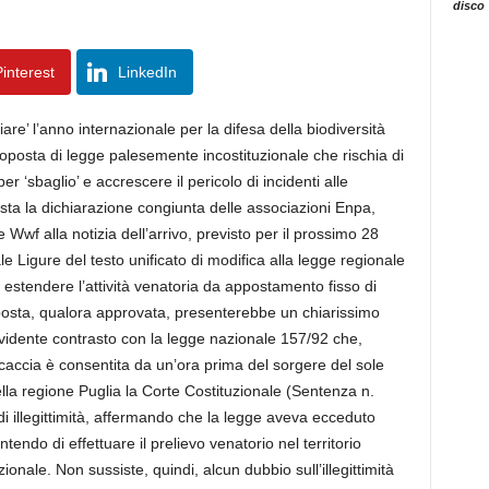
disco
interest
LinkedIn
are’ l’anno internazionale per la difesa della biodiversità
oposta di legge palesemente incostituzionale che rischia di
per ‘sbaglio’ e accrescere il pericolo di incidenti alle
sta la dichiarazione congiunta delle associazioni Enpa,
Wwf alla notizia dell’arrivo, previsto per il prossimo 28
e Ligure del testo unificato di modifica alla legge regionale
 estendere l’attività venatoria da appostamento fisso di
oposta, qualora approvata, presenterebbe un chiarissimo
n evidente contrasto con la legge nazionale 157/92 che,
 caccia è consentita da un’ora prima del sorgere del sole
lla regione Puglia la Corte Costituzionale (Sentenza n.
di illegittimità, affermando che la legge aveva ecceduto
endo di effettuare il prelievo venatorio nel territorio
zionale. Non sussiste, quindi, alcun dubbio sull’illegittimità