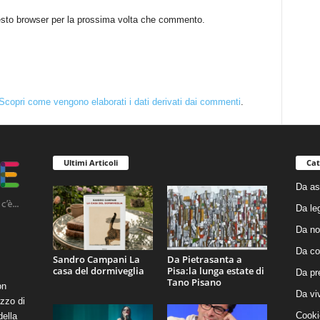
uesto browser per la prossima volta che commento.
Scopri come vengono elaborati i dati derivati dai commenti
.
Ultimi Articoli
Cat
Da as
Da le
Da no
Da co
Sandro Campani La
Da Pietrasanta a
casa del dormiveglia
Pisa:la lunga estate di
Da pr
Tano Pisano
on
Da vi
zzo di
Cooki
della