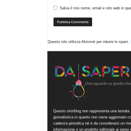
Salva il mio nome, email e sito web in q
Questo sito utilizza Akismet per ridurre lo spam.
Questo sito/blog non rappresenta una testata
giornalistica in quanto non viene aggiornato c
cadenza periodica né è da considerarsi un me
informazione o un prodotto editoriale ai sensi 