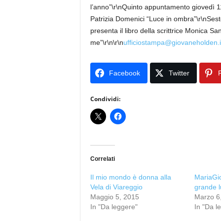
l’anno”\r\nQuinto appuntamento giovedì 11 
Patrizia Domenici “Luce in ombra”\r\nSes
presenta il libro della scrittrice Monica Sa
me”\r\n\r\n
ufficiostampa@giovaneholden.i
Facebook
Twitter
P
Condividi:
Correlati
Il mio mondo è donna alla
MariaGio
Vela di Viareggio
grande l
Maggio 5, 2015
Marzo 6
In "Da leggere"
In "Da l