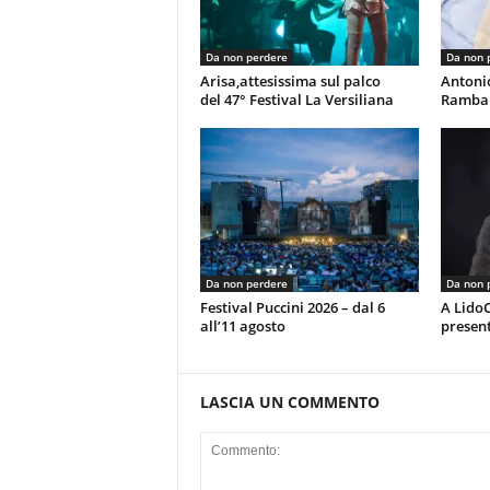
Da non perdere
Da non 
Arisa,attesissima sul palco
Antoni
del 47° Festival La Versiliana
Rambal
Da non perdere
Da non 
Festival Puccini 2026 – dal 6
A LidoC
all’11 agosto
present
LASCIA UN COMMENTO