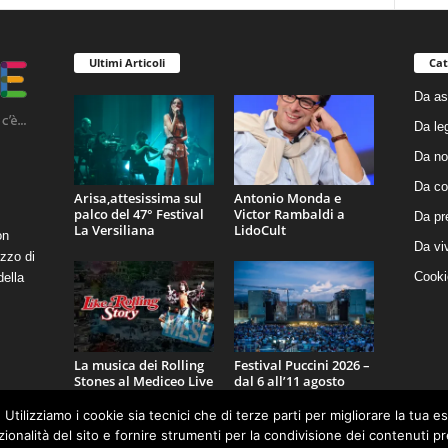
Ultimi Articoli
Cat
Da as
Da le
Da no
Da co
Arisa,attesissima sul
Antonio Monda e
palco del 47° Festival
Victor Rambaldi a
Da pr
La Versiliana
LidoCult
on
Da vi
zzo di
Cooki
della
La musica dei Rolling
Festival Puccini 2026 –
Stones al Mediceo Live
dal 6 all’11 agosto
Festival
 Utilizziamo i cookie sia tecnici che di terze parti per migliorare la tua 
nzionalità del sito e fornire strumenti per la condivisione dei contenuti 