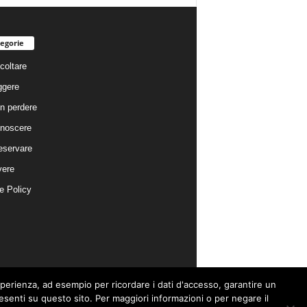
egorie
coltare
ggere
n perdere
noscere
eservare
vere
e Policy
esperienza, ad esempio per ricordare i dati d'accesso, garantire un
presenti su questo sito. Per maggiori informazioni o per negare il