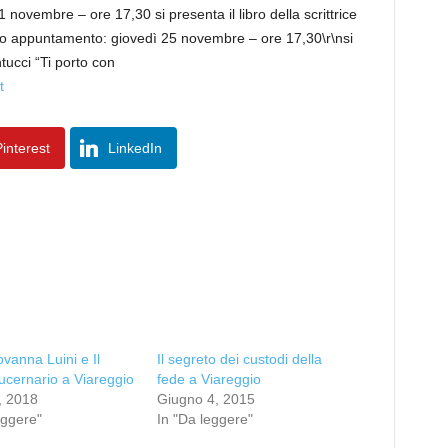
novembre – ore 17,30 si presenta il libro della scrittrice
to appuntamento: giovedì 25 novembre – ore 17,30\r\nsi
ntucci “Ti porto con
t
interest
LinkedIn
vanna Luini e Il
Il segreto dei custodi della
ucernario a Viareggio
fede a Viareggio
, 2018
Giugno 4, 2015
eggere"
In "Da leggere"