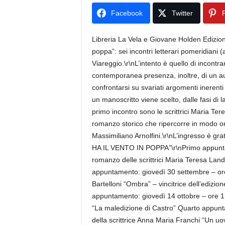
Facebook
Twitter
P
Libreria La Vela e Giovane Holden Edizioni
poppa”: sei incontri letterari pomeridiani 
Viareggio.\r\nL’intento è quello di incontra
contemporanea presenza, inoltre, di un aut
confrontarsi su svariati argomenti inerent
un manoscritto viene scelto, dalle fasi di 
primo incontro sono le scrittrici Maria Ter
romanzo storico che ripercorre in modo ori
Massimiliano Arnolfini.\r\nL’ingresso è g
HA IL VENTO IN POPPA”\r\nPrimo appuntam
romanzo delle scrittrici Maria Teresa Lan
appuntamento: giovedì 30 settembre – ore 
Bartelloni “Ombra” – vincitrice dell’edizione
appuntamento: giovedì 14 ottobre – ore 17,
“La maledizione di Castro” Quarto appunta
della scrittrice Anna Maria Franchi “Un uov