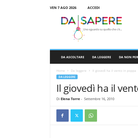
VEN 7 AGO 2026
ACCEDI
D
a
S
a
p
e
r
DA ASCOLTARE
DA LEGGERE
DA NON PE
e
Home
Da leggere
Il giovedì ha il vento in poppa
DA LEGGERE
Il giovedì ha il ve
Di
Elena Torre
-
Settembre 16, 2010