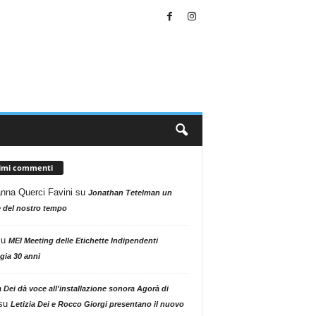
timi commenti
nna Querci Favini
su
Jonathan Tetelman un
 del nostro tempo
su
MEI Meeting delle Etichette Indipendenti
gia 30 anni
a Dei dà voce all'installazione sonora Agorà di
su
Letizia Dei e Rocco Giorgi presentano il nuovo