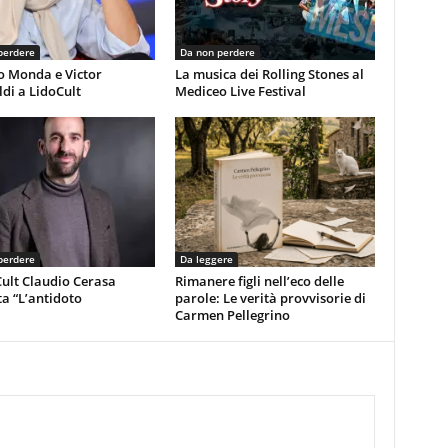
perdere
Da non perdere
o Monda e Victor
La musica dei Rolling Stones al
di a LidoCult
Mediceo Live Festival
perdere
Da leggere
ult Claudio Cerasa
Rimanere figli nell’eco delle
a “L’antidoto
parole: Le verità provvisorie di
Carmen Pellegrino