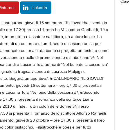
disco
interest
LinkedIn
 inaugurano giovedì 16 settembre “Il giovedì ha il vento in
(alle ore 17.30) presso Libreria La Vela corso Garibaldi, 19 a
re, in un clima rilassato e salottiero, un autore locale. La
ore, di un editore e di un libraio è occasione unica per
i al mercato editoriale: da come si progetta un testo, a come
lavorazione a quelle di promozione e distribuzione.\r\nNel
esa Landi e Luciana Tola autrici di “Nel buio della coscienza”
ginale la tragica vicenda di Lucrezia Malpigli e
ratuito. Seguirà un aperitivo.\r\nCALENDARIO “IL GIOVEDI’
ento: giovedì 16 settembre – ore 17,30 si presenta il
di e Luciana Tola “Nel buio della coscienza”\r\nSecondo
17,30 si presenta il romanzo della scrittrice Liana
 2010 di Iride. Tutti i colori delle donne.\r\nTerzo
30 si presenta il romanzo dello scrittore Alfonso Raffaelli
mento: giovedì 28 ottobre – ore 17,30 si presenta il libro
o color pistacchio. Filastrocche e poesie per tutto