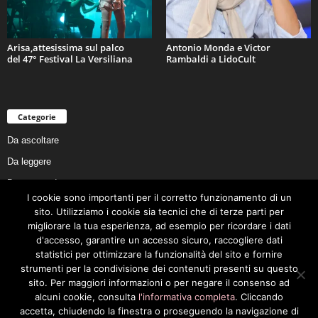
Arisa,attesissima sul palco
Antonio Monda e Victor
del 47° Festival La Versiliana
Rambaldi a LidoCult
Categorie
Da ascoltare
Da leggere
Da non perdere
I cookie sono importanti per il corretto funzionamento di un
Da conoscere
sito. Utilizziamo i cookie sia tecnici che di terze parti per
Da preservare
migliorare la tua esperienza, ad esempio per ricordare i dati
d'accesso, garantire un accesso sicuro, raccogliere dati
Da vivere
statistici per ottimizzare la funzionalità del sito e fornire
Cookie Policy
strumenti per la condivisione dei contenuti presenti su questo
sito. Per maggiori informazioni o per negare il consenso ad
alcuni cookie, consulta
l'informativa completa
. Cliccando
accetta, chiudendo la finestra o proseguendo la navigazione di