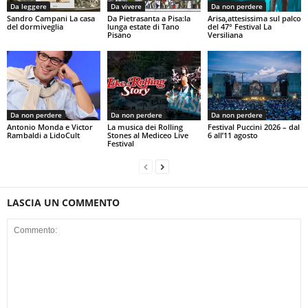
Da leggere
Da vivere
Da non perdere
Sandro Campani La casa
Da Pietrasanta a Pisa:la
Arisa,attesissima sul palco
del dormiveglia
lunga estate di Tano
del 47° Festival La
Pisano
Versiliana
Da non perdere
Da non perdere
Da non perdere
Antonio Monda e Victor
La musica dei Rolling
Festival Puccini 2026 – dal
Rambaldi a LidoCult
Stones al Mediceo Live
6 all’11 agosto
Festival
LASCIA UN COMMENTO