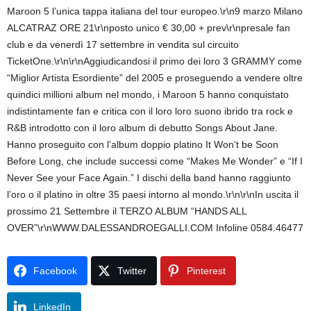
Maroon 5 l’unica tappa italiana del tour europeo.\r\n9 marzo Milano
ALCATRAZ ORE 21\r\nposto unico € 30,00 + prev\r\npresale fan
club e da venerdì 17 settembre in vendita sul circuito
TicketOne.\r\n\r\nAggiudicandosi il primo dei loro 3 GRAMMY come
“Miglior Artista Esordiente” del 2005 e proseguendo a vendere oltre
quindici millioni album nel mondo, i Maroon 5 hanno conquistato
indistintamente fan e critica con il loro loro suono ibrido tra rock e
R&B introdotto con il loro album di debutto Songs About Jane.
Hanno proseguito con l’album doppio platino It Won’t be Soon
Before Long, che include successi come “Makes Me Wonder” e “If I
Never See your Face Again.” I dischi della band hanno raggiunto
l’oro o il platino in oltre 35 paesi intorno al mondo.\r\n\r\nIn uscita il
prossimo 21 Settembre il TERZO ALBUM “HANDS ALL
OVER”\r\nWWW.DALESSANDROEGALLI.COM Infoline 0584.46477
Facebook
Twitter
Pinterest
LinkedIn