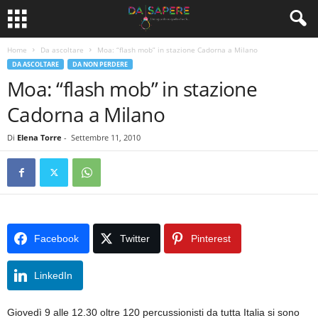
Home
Da ascoltare
Moa: “flash mob” in stazione Cadorna a Milano
DA ASCOLTARE
DA NON PERDERE
Moa: “flash mob” in stazione
Cadorna a Milano
Di
Elena Torre
-
Settembre 11, 2010
Facebook
Twitter
Pinterest
LinkedIn
Giovedì 9 alle 12.30 oltre 120 percussionisti da tutta Italia si sono