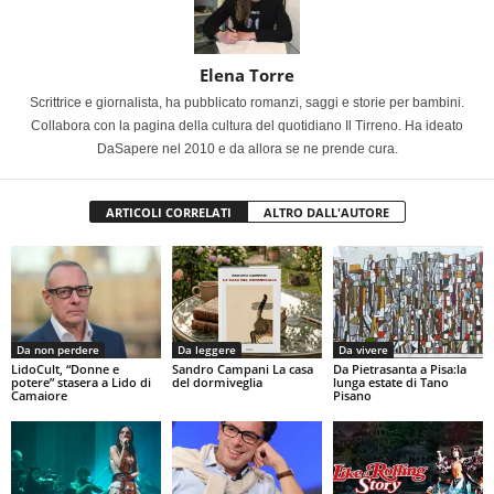
Elena Torre
Scrittrice e giornalista, ha pubblicato romanzi, saggi e storie per bambini.
Collabora con la pagina della cultura del quotidiano Il Tirreno. Ha ideato
DaSapere nel 2010 e da allora se ne prende cura.
ARTICOLI CORRELATI
ALTRO DALL'AUTORE
Da non perdere
Da leggere
Da vivere
LidoCult, “Donne e
Sandro Campani La casa
Da Pietrasanta a Pisa:la
potere” stasera a Lido di
del dormiveglia
lunga estate di Tano
Camaiore
Pisano