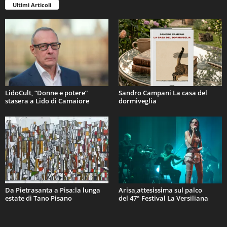
Ultimi Articoli
LidoCult, “Donne e potere”
Sandro Campani La casa del
stasera a Lido di Camaiore
dormiveglia
Da Pietrasanta a Pisa:la lunga
Arisa,attesissima sul palco
estate di Tano Pisano
del 47° Festival La Versiliana