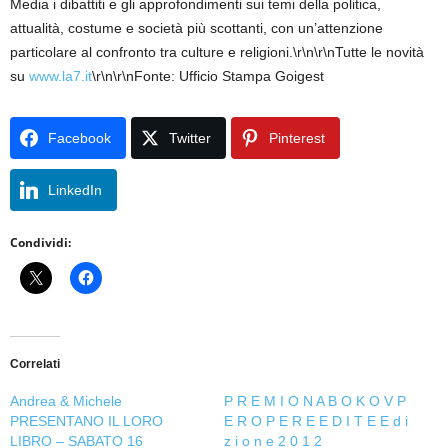
Media i dibattiti e gli approfondimenti sui temi della politica,
attualità, costume e società più scottanti, con un’attenzione
particolare al confronto tra culture e religioni.\r\n\r\nTutte le novità
su
www.la7.it
\r\n\r\nFonte: Ufficio Stampa Goigest
Facebook
Twitter
Pinterest
LinkedIn
Condividi:
Correlati
Andrea & Michele
P R E M I O N A B O K O V P
PRESENTANO IL LORO
E R O P E R E E D I T E E d i
LIBRO – SABATO 16
z i o n e 2 0 1 2