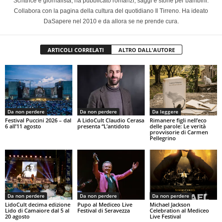
Scrittrice e giornalista, ha pubblicato romanzi, saggi e storie per bambini.
Collabora con la pagina della cultura del quotidiano Il Tirreno. Ha ideato
DaSapere nel 2010 e da allora se ne prende cura.
ARTICOLI CORRELATI
ALTRO DALL'AUTORE
Da non perdere
Da non perdere
Da leggere
Festival Puccini 2026 – dal
A LidoCult Claudio Cerasa
Rimanere figli nell’eco
6 all’11 agosto
presenta “L’antidoto
delle parole: Le verità
provvisorie di Carmen
Pellegrino
Da non perdere
Da non perdere
Da non perdere
LidoCult decima edizione
Pupo al Mediceo Live
Michael Jackson
Lido di Camaiore dal 5 al
Festival di Seravezza
Celebration al Mediceo
20 agosto
Live Festival