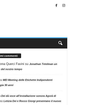
timi commenti
nna Querci Favini
su
Jonathan Tetelman un
 del nostro tempo
su
MEI Meeting delle Etichette Indipendenti
gia 30 anni
a Dei dà voce all'installazione sonora Agorà di
su
Letizia Dei e Rocco Giorgi presentano il nuovo