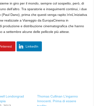
 insieme in giro per il mondo, sempre col sospetto, però, di
uno dell’altro. Tra sparatorie e inseguimenti continui, i due
(Paul Dano), prima che questi venga rapito.\r\nL’iniziativa
ow realizzate a Viareggio da EuropaCinema in
 di produzione e distribuzione cinematografica che hanno
o a settembre alcune delle pellicole più attese.
interest
LinkedIn
well Londongrad
Thomas Cullinan L’inganno
spia
Innocenti. Prima di essere
2, 2013
tradite