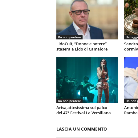
Da non perdere
Da legg
LidoCult, “Donne e potere”
Sandro
stasera a Lido di Camaiore
dormiv
Da non perdere
Da non 
Arisa,attesissima sul palco
Antoni
del 47° Festival La Versiliana
Rambal
LASCIA UN COMMENTO