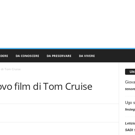
RDERE
DA CONOSCERE
DA PRESERVARE
DA VIVERE
m di Tom Cruise
Ul
ovo film di Tom Cruise
Giova
tenore
Ugo
festeg
Letizi
SADI