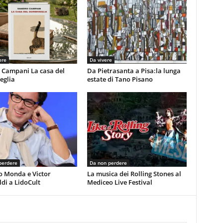
ere
Da vivere
 Campani La casa del
Da Pietrasanta a Pisa:la lunga
eglia
estate di Tano Pisano
perdere
Da non perdere
o Monda e Victor
La musica dei Rolling Stones al
di a LidoCult
Mediceo Live Festival