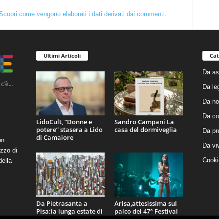
Scopri come vengono elaborati i dati derivati dai commenti
.
Ultimi Articoli
Cat
Da as
Da le
Da no
Da co
LidoCult, “Donne e
Sandro Campani La
potere” stasera a Lido
casa del dormiveglia
Da pr
di Camaiore
on
Da vi
zzo di
Cooki
della
Da Pietrasanta a
Arisa,attesissima sul
Pisa:la lunga estate di
palco del 47° Festival
Tano Pisano
La Versiliana