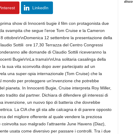
disco
interest
LinkedIn
rima show di Innocenti bugie il film con protagonista due
onda svampita che segue l’eroe Tom Cruise e la Cameron
mo 8 ottobre\r\nDomenica 12 settembre la presentazione della
laudio Sottili ore 17,30 Terrazza del Centro Congressi
ponderanno alle domande di Claudio Sottili riceveranno la
centi Bugie\r\nLa trama\r\nUna solitaria casalinga della
la sua vita sconvolta dopo aver partecipato ad un
vela una super-spia internazionale (Tom Cruise) che la
 al mondo per proteggere un’invenzione che potrebbe
del pianeta. In Innocenti Bugie, Cruise interpreta Roy Miller,
 tradito dal partner. Dichiara di difendere gli interessi di
ma invenzione, un nuovo tipo di batteria che dovrebbe
ettrica. La CIA che gli sta alle calcagna è di parere opposto
 cerca del migliore offerente al quale vendere la preziosa
ne coinvolta suo malgrado l’attraente June Havens (Diaz),
mente usata come diversivo per passare i controlli. Tra i due