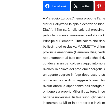
Facebook
Twitter
P
A Viareggio EuropaCinema propone l’antep
star di Hollywood la spia d’eccezione bi
Diaz\r\nIl film sarà nelle sale dal prossi
pellicola con un’animazione condotta da C
Principe di Piemonte. Tutti coloro che ris
bellissima ed esclusiva MAGLIETTA di Inno
provincia americana (Cameron Diaz) vede 
appuntamento al buio con quella che si ri
conduce in un pericoloso viaggio intorno
rivelarsi la chiave dei problemi energetici 
un agente segreto in fuga dopo essere stato
uno scienziato e di proteggere la sua ulti
rivoluzionare la dipendenza dall’energia el
e ritiene sia proprio Miller il traditore, in
batteria universale. In tale subbuglio vie
incontrata da Miller in aeroporto e inizial