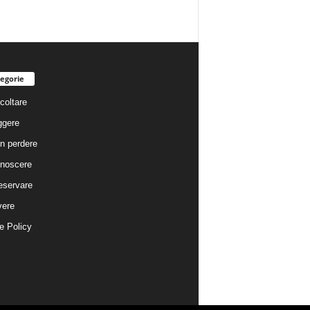
egorie
coltare
ggere
n perdere
noscere
eservare
vere
e Policy