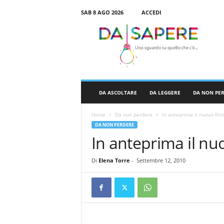
SAB 8 AGO 2026
ACCEDI
D
a
S
a
p
e
r
DA ASCOLTARE
DA LEGGERE
DA NON PE
e
Home
Da non perdere
In anteprima il nuovo fil
DA NON PERDERE
In anteprima il nu
Di
Elena Torre
-
Settembre 12, 2010