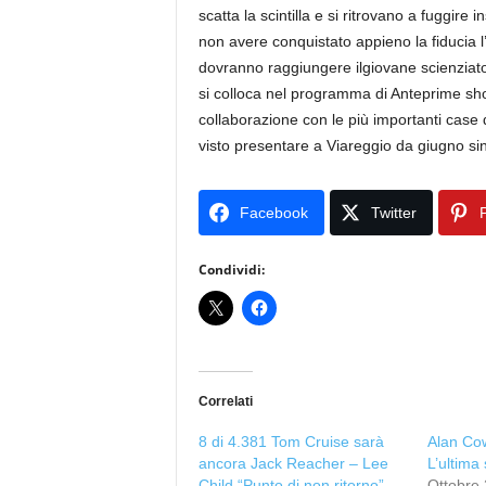
scatta la scintilla e si ritrovano a fuggire
non avere conquistato appieno la fiducia l’
dovranno raggiungere ilgiovane scienziato 
si colloca nel programma di Anteprime sh
collaborazione con le più importanti case
visto presentare a Viareggio da giugno sin
Facebook
Twitter
P
Condividi:
Correlati
8 di 4.381 Tom Cruise sarà
Alan Co
ancora Jack Reacher – Lee
L’ultima 
Child “Punto di non ritorno”
Ottobre 