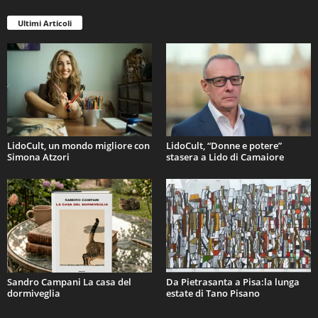
Ultimi Articoli
LidoCult, un mondo migliore con
LidoCult, “Donne e potere”
Simona Atzori
stasera a Lido di Camaiore
Sandro Campani La casa del
Da Pietrasanta a Pisa:la lunga
dormiveglia
estate di Tano Pisano