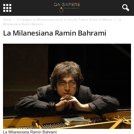
Home
Il 9 giugno La Milanesiana torna al Piccolo Teatro Grassi di Milano
La
Milanesiana Ramin Bahrami
La Milanesiana Ramin Bahrami
La Milanesiana Ramin Bahrami