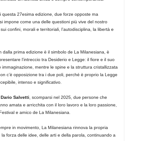
di questa 27esima edizione, due forze opposte ma
 si impone come una delle questioni più vive del nostro
i confini, morali e territoriali, l’autodisciplina, la libertà e
n dalla prima edizione è il simbolo de La Milanesiana, è
resentare l’intreccio tra Desiderio e Legge: il fiore e il suo
mmaginazione, mentre le spine e la struttura cristallizzata
 Non c’è opposizione tra i due poli, perché è proprio la Legge
pibile, intenso e significativo.
e
Dario Salvetti
, scomparsi nel 2025, due persone che
no amata e arricchita con il loro lavoro e la loro passione,
n Festival e amico de La Milanesiana.
sempre in movimento, La Milanesiana rinnova la propria
la forza delle idee, delle arti e della parola, continuando a