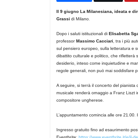
Il 9 giugno La Milanesiana, ideata e dir
Grassi
di Milano.
Dopo i saluti istituzionali di
Elisabetta Sg
professor
Massimo Cacciari
, tra i più au
sul pensiero europeo, sulla letteratura e 
dibattito culturale e politico, che rifletter
desiderio, inteso come inquietudine e manc
regole generali, non può mai soddisfare pi
A seguire, si terrà il concerto del pianista 
musicale renderà omaggio a Franz Liszt i
compositore ungherese.
L’appuntamento comincia alle ore 21.00.
Ingresso gratuito fino ad esaurimento pos
Eventbrite:
https://www.eventbrite.it/e/il-