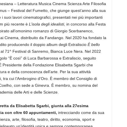
ilanesiana – Letteratura Musica Cinema Scienza Arte Filosofia
inus – Festival del Fumetto, che giunge quest’anno alla sua
i suoi lavori cinematografici, presentati nei più importanti
ilm più recente è
L’isola degli idealisti,
in concorso alla Festa
pirato all’omonimo romanzo di Giorgio Scerbanenco,
ai Cinema, distribuito da Fandango. Nel 2020 ha fondato la
dito producendo il doppio album degli Extraliscio
È bello
to al 71^ Festival di Sanremo, Bianca Luce Nera. Nel 2022
golo “È così” di Luca Barbarossa e Extraliscio, seguito
 È Presidente della Fondazione Elisabetta Sgarbi che
tura e della conoscenza dell’arte. Per la sua attività
ti, tra cui l’Ambrogino d’Oro. È membro del Consiglio di
Coelho, con sede a Ginevra. È membro, su nomina del
ademia delle Arti e delle Scienze.
retta da Elisabetta Sgarbi, giunta alla 27esima
talia con oltre 60 appuntamenti,
intrecciando come da sua
nza, arte, filosofia, teatro, diritto, economia, sport e
 delineato un’identità unica e sempre contemporanea.