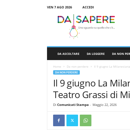
VEN 7 AGO 2026
ACCEDI
D
a
S
a
p
e
r
DA ASCOLTARE
DA LEGGERE
DA NON PE
e
Home
Da non perdere
Il 9 giugno La Milanesiana
DA NON PERDERE
Il 9 giugno La Mila
Teatro Grassi di M
Di
Comunicati Stampa
-
Maggio 22, 2026