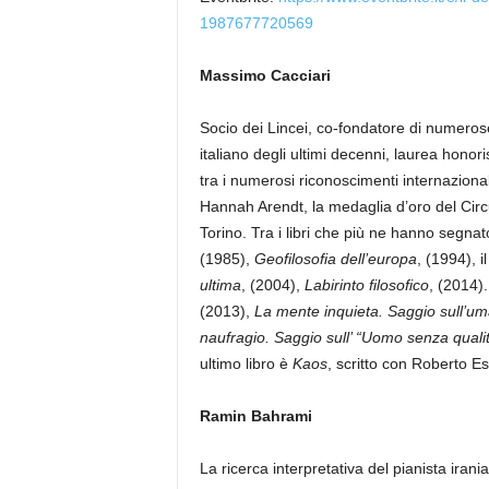
1987677720569
Massimo Cacciari
Socio dei Lincei, co-fondatore di numerose r
italiano degli ultimi decenni, laurea honori
tra i numerosi riconoscimenti internazional
Hannah Arendt, la medaglia d’oro del Circul
Torino. Tra i libri che più ne hanno segnat
(1985),
Geofilosofia dell’europa
, (1994), i
ultima
, (2004),
Labirinto filosofico
, (2014).
(2013),
La mente inquieta. Saggio sull’u
naufragio. Saggio sull’ “Uomo senza qualit
ultimo libro è
Kaos
, scritto con Roberto E
Ramin Bahrami
La ricerca interpretativa del pianista ir