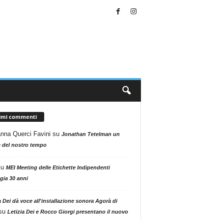
timi commenti
nna Querci Favini
su
Jonathan Tetelman un
 del nostro tempo
su
MEI Meeting delle Etichette Indipendenti
gia 30 anni
a Dei dà voce all'installazione sonora Agorà di
su
Letizia Dei e Rocco Giorgi presentano il nuovo