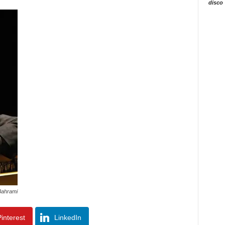
disco
Bahrami
interest
LinkedIn