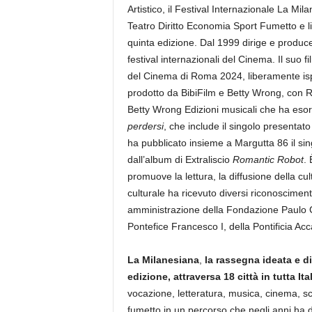
Artistico, il Festival Internazionale La M
Teatro Diritto Economia Sport Fumetto e l
quinta edizione. Dal 1999 dirige e produce 
festival internazionali del Cinema. Il suo f
del Cinema di Roma 2024, liberamente is
prodotto da BibiFilm e Betty Wrong, con R
Betty Wrong Edizioni musicali che ha esor
perdersi
, che include il singolo presenta
ha pubblicato insieme a Margutta 86 il sin
dall’album di Extraliscio
Romantic Robot
.
promuove la lettura, la diffusione della cul
culturale ha ricevuto diversi riconoscimen
amministrazione della Fondazione Paulo 
Pontefice Francesco I, della Pontificia Acc
La Milanesiana
,
la rassegna ideata e di
edizione, attraversa 18 città in tutta I
vocazione, letteratura, musica, cinema, scie
fumetto in un percorso che negli anni ha