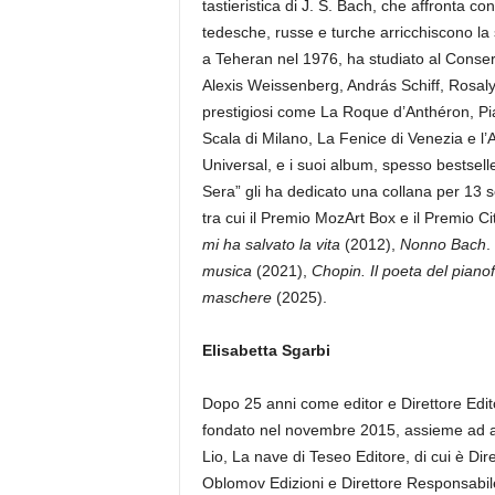
tastieristica di J. S. Bach, che affronta co
tedesche, russe e turche arricchiscono la 
a Teheran nel 1976, ha studiato al Conser
Alexis Weissenberg, András Schiff, Rosalyn 
prestigiosi come La Roque d’Anthéron, Piano
Scala di Milano, La Fenice di Venezia e l’
Universal, e i suoi album, spesso bestselle
Sera” gli ha dedicato una collana per 13 s
tra cui il Premio MozArt Box e il Premio Ci
mi ha salvato la vita
(2012),
Nonno Bach
.
musica
(2021),
Chopin. Il poeta del piano
maschere
(2025).
Elisabetta Sgarbi
Dopo 25 anni come editor e Direttore Edito
fondato nel novembre 2015, assieme ad al
Lio, La nave di Teseo Editore, di cui è Dir
Oblomov Edizioni e Direttore Responsabile 