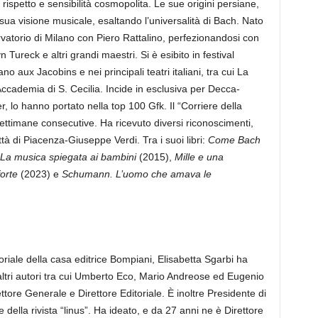
n rispetto e sensibilità cosmopolita. Le sue origini persiane,
sua visione musicale, esaltando l’universalità di Bach. Nato
vatorio di Milano con Piero Rattalino, perfezionandosi con
Tureck e altri grandi maestri. Si è esibito in festival
 aux Jacobins e nei principali teatri italiani, tra cui La
Accademia di S. Cecilia. Incide in esclusiva per Decca-
r, lo hanno portato nella top 100 Gfk. Il “Corriere della
ettimane consecutive. Ha ricevuto diversi riconoscimenti,
ttà di Piacenza-Giuseppe Verdi. Tra i suoi libri:
Come Bach
La musica spiegata ai bambini
(2015),
Mille e una
forte
(2023) e
Schumann. L’uomo che amava le
riale della casa editrice Bompiani, Elisabetta Sgarbi ha
tri autori tra cui Umberto Eco, Mario Andreose ed Eugenio
ettore Generale e Direttore Editoriale. È inoltre Presidente di
della rivista “linus”. Ha ideato, e da 27 anni ne è Direttore