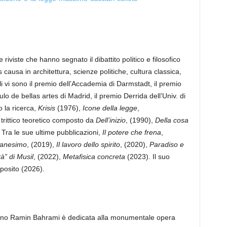
iviste che hanno segnato il dibattito politico e filosofico
s causa in architettura, scienze politiche, cultura classica,
i vi sono il premio dell’Accademia di Darmstadt, il premio
o de bellas artes di Madrid, il premio Derrida dell’Univ. di
o la ricerca,
Krisis
(1976),
Icone della legge
,
l trittico teoretico composto da
Dell’inizio
, (1990),
Della cosa
 Tra le sue ultime pubblicazioni,
Il potere che frena
,
manesimo
, (2019),
Il lavoro dello spirito
, (2020),
Paradiso e
à” di Musil
, (2022),
Metafisica concreta
(2023). Il suo
sposito (2026).
aniano Ramin Bahrami è dedicata alla monumentale opera