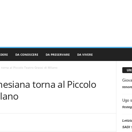
RDERE
DA CONOSCERE
DA PRESERVARE
DA VIVERE
 torna al Piccolo Teatro Grassi di Milano
Ul
nesiana torna al Piccolo
Giova
tenore
ilano
Ugo
festeg
Letizi
SADI