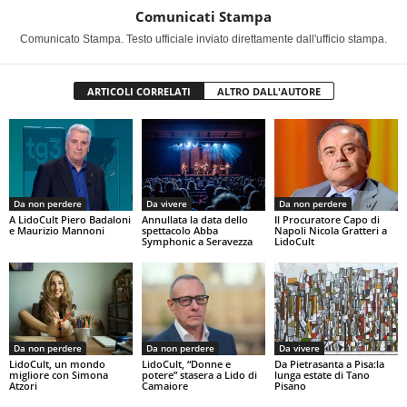
Comunicati Stampa
Comunicato Stampa. Testo ufficiale inviato direttamente dall'ufficio stampa.
ARTICOLI CORRELATI
ALTRO DALL'AUTORE
Da non perdere
Da vivere
Da non perdere
A LidoCult Piero Badaloni
Annullata la data dello
Il Procuratore Capo di
e Maurizio Mannoni
spettacolo Abba
Napoli Nicola Gratteri a
Symphonic a Seravezza
LidoCult
Da non perdere
Da non perdere
Da vivere
LidoCult, un mondo
LidoCult, “Donne e
Da Pietrasanta a Pisa:la
migliore con Simona
potere” stasera a Lido di
lunga estate di Tano
Atzori
Camaiore
Pisano