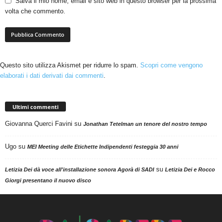
Salva il mio nome, email e sito web in questo browser per la prossima
volta che commento.
Questo sito utilizza Akismet per ridurre lo spam.
Scopri come vengono
elaborati i dati derivati dai commenti
.
Ultimi commenti
Giovanna Querci Favini
su
Jonathan Tetelman un tenore del nostro tempo
Ugo
su
MEI Meeting delle Etichette Indipendenti festeggia 30 anni
su
Letizia Dei dà voce all'installazione sonora Agorà di SADI
Letizia Dei e Rocco
Giorgi presentano il nuovo disco