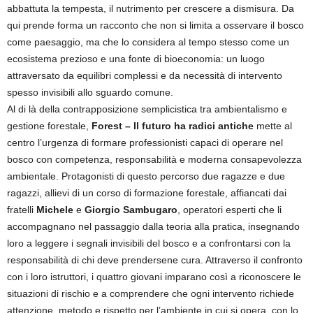
abbattuta la tempesta, il nutrimento per crescere a dismisura. Da
qui prende forma un racconto che non si limita a osservare il bosco
come paesaggio, ma che lo considera al tempo stesso come un
ecosistema prezioso e una fonte di bioeconomia: un luogo
attraversato da equilibri complessi e da necessità di intervento
spesso invisibili allo sguardo comune.
Al di là della contrapposizione semplicistica tra ambientalismo e
gestione forestale,
Forest – Il futuro ha radici
antiche
mette al
centro l’urgenza di formare professionisti capaci di operare nel
bosco con competenza, responsabilità e moderna consapevolezza
ambientale. Protagonisti di questo percorso due ragazze e due
ragazzi, allievi di un corso di formazione forestale, affiancati dai
fratelli
Michele
e
Giorgio Sambugaro
, operatori esperti che li
accompagnano nel passaggio dalla teoria alla pratica, insegnando
loro a leggere i segnali invisibili del bosco e a confrontarsi con la
responsabilità di chi deve prendersene cura. Attraverso il confronto
con i loro istruttori, i quattro giovani imparano così a riconoscere le
situazioni di rischio e a comprendere che ogni intervento richiede
attenzione, metodo e rispetto per l’ambiente in cui si opera, con lo