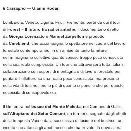
Il Castagno
—
Gianni Rodari
Lombardia, Veneto, Liguria, Friuli, Piemonte: parte da qui il tour
di
Forest – Il futuro ha radici antiche
, il documentario diretto
da
Giorgia Lorenzato
e
Manuel Zarpellon
e prodotto
da
Cineblend
, che accompagna lo spettatore nel cuore del lavoro
forestale contemporaneo, in un ambiente tanto familiare
nell’immaginario collettivo quanto spesso troppo poco conosciuto
nella sua reale complessità. Un tour che attraverserà tutta Italia in
collaborazione con esperti di montagna e di lavoro forestale per
puntare il riflettore su una realtà poco conosciuta, ma presente
nella vita di tutti noi, molto più di quanto si pensi e che per questo
necessita di consapevolezza.
Il film entra nel
bosco del Monte Meletta
, nel Comune di Gallio,
sull’
Altopiano dei Sette Comuni
, un territorio segnato dagli effetti
della tempesta Vaia e dalla successiva diffusione del bostrico, un
insetto che attacca gli abeti rossi e che ha trovato, là dove si era