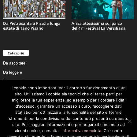
Da Pietrasanta a Pisa:la lunga
Arisa,attesissima sul palco
estate di Tano Pisano
del 47° Festival La Versiliana
Categorie
Da ascoltare
Da leggere
Da non perdere
I cookie sono importanti per il corretto funzionamento di un
Da conoscere
sito. Utilizziamo i cookie sia tecnici che di terze parti per
Da preservare
migliorare la tua esperienza, ad esempio per ricordare i dati
d'accesso, garantire un accesso sicuro, raccogliere dati
Da vivere
statistici per ottimizzare la funzionalità del sito e fornire
Cookie Policy
strumenti per la condivisione dei contenuti presenti su questo
sito. Per maggiori informazioni o per negare il consenso ad
alcuni cookie, consulta
l'informativa completa
. Cliccando
accetta, chiudendo la finestra o proseguendo la navigazione di