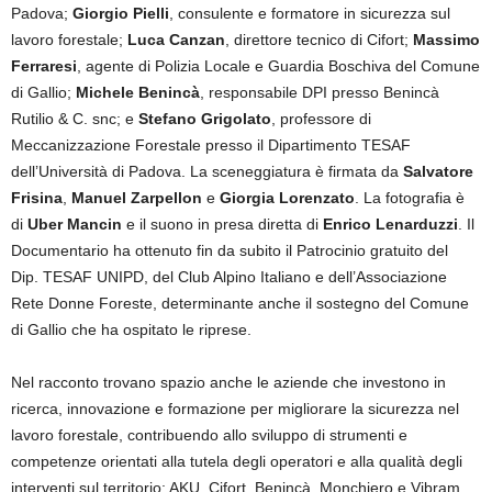
Padova;
Giorgio Pielli
, consulente e formatore in sicurezza sul
lavoro forestale;
Luca Canzan
, direttore tecnico di Cifort;
Massimo
Ferraresi
, agente di Polizia Locale e Guardia Boschiva del Comune
di Gallio;
Michele Benincà
, responsabile DPI presso Benincà
Rutilio & C. snc; e
Stefano Grigolato
, professore di
Meccanizzazione Forestale presso il Dipartimento TESAF
dell’Università di Padova. La sceneggiatura è firmata da
Salvatore
Frisina
,
Manuel Zarpellon
e
Giorgia Lorenzato
. La fotografia è
di
Uber Mancin
e il suono in presa diretta di
Enrico Lenarduzzi
. Il
Documentario ha ottenuto fin da subito il Patrocinio gratuito del
Dip. TESAF UNIPD, del Club Alpino Italiano e dell’Associazione
Rete Donne Foreste, determinante anche il sostegno del Comune
di Gallio che ha ospitato le riprese.
Nel racconto trovano spazio anche le aziende che investono in
ricerca, innovazione e formazione per migliorare la sicurezza nel
lavoro forestale, contribuendo allo sviluppo di strumenti e
competenze orientati alla tutela degli operatori e alla qualità degli
interventi sul territorio: AKU, Cifort, Benincà, Monchiero e Vibram.