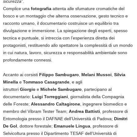
sicurezza
”.
Complice una
fotografia
attenta alle sfumature cromatiche del
bosco e un montaggio che alterna osservazione, gesto tecnico e
racconto umano, il documentario costruisce un equilibrio tra
divulgazione e immersione. La spiegazione degli esperti, spesso
tecnica e puntuale, si intreccia con l’esperienza diretta dei
protagonisti, restituendo allo spettatore la complessità di un mondo
in cui natura, lavoro, sicurezza e responsabilità ambientale sono
profondamente connessi.
Accanto ai corsisti
Filippo Sambugaro
,
Melani Mussoi
,
Silvia
Minella
e
Tommaso Casagrande
, e agli
istruttori
Giorgio
e
Michele Sambugaro
, partecipano al
documentario:
Luigi Torreggiani
, giornalista della Compagnia
delle Foreste;
Alessandro Caltagirone
, ingegnere biomedico e
membro del Vibram Tester Team;
Andrea Battisti
, professore di
Entomologia presso il DAFNAE dell’Università di Padova;
Dimitri
De Gol
, dottore forestale;
Emanuele Lingua
, professore di
Selvicoltura presso il Dipartimento TESAF dell’Università di