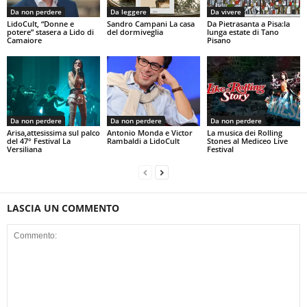
Da non perdere
Da leggere
Da vivere
LidoCult, “Donne e
Sandro Campani La casa
Da Pietrasanta a Pisa:la
potere” stasera a Lido di
del dormiveglia
lunga estate di Tano
Camaiore
Pisano
Da non perdere
Da non perdere
Da non perdere
Arisa,attesissima sul palco
Antonio Monda e Victor
La musica dei Rolling
del 47° Festival La
Rambaldi a LidoCult
Stones al Mediceo Live
Versiliana
Festival
LASCIA UN COMMENTO