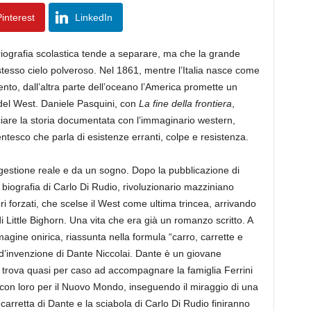
interest
LinkedIn
riografia scolastica tende a separare, ma che la grande
 stesso cielo polveroso. Nel 1861, mentre l’Italia nasce come
ento, dall’altra parte dell’oceano l’America promette un
a del West. Daniele Pasquini, con
La fine della frontiera
,
are la storia documentata con l’immaginario western,
ntesco che parla di esistenze erranti, colpe e resistenza.
stione reale e da un sogno. Dopo la pubblicazione di
 biografia di Carlo Di Rudio, rivoluzionario mazziniano
ori forzati, che scelse il West come ultima trincea, arrivando
 Little Bighorn. Una vita che era già un romanzo scritto. A
magine onirica, riassunta nella formula “carro, carrette e
 d’invenzione di Dante Niccolai. Dante è un giovane
i trova quasi per caso ad accompagnare la famiglia Ferrini
 con loro per il Nuovo Mondo, inseguendo il miraggio di una
 carretta di Dante e la sciabola di Carlo Di Rudio finiranno