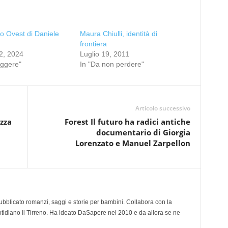
o Ovest di Daniele
Maura Chiulli, identità di
frontiera
2, 2024
Luglio 19, 2011
eggere"
In "Da non perdere"
Articolo successivo
zza
Forest Il futuro ha radici antiche
documentario di Giorgia
Lorenzato e Manuel Zarpellon
 pubblicato romanzi, saggi e storie per bambini. Collabora con la
otidiano Il Tirreno. Ha ideato DaSapere nel 2010 e da allora se ne