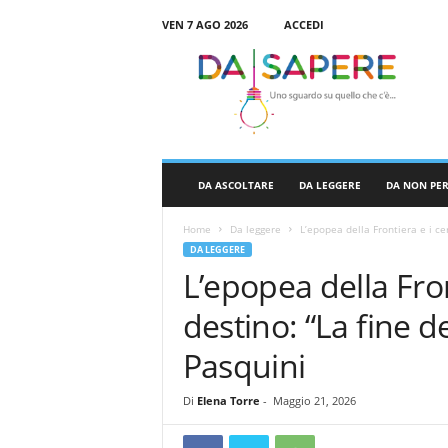
VEN 7 AGO 2026
ACCEDI
D
a
S
a
p
e
r
DA ASCOLTARE
DA LEGGERE
DA NON PE
e
Home
Da leggere
L’epopea della Frontiera e i cer
DA LEGGERE
L’epopea della Fron
destino: “La fine de
Pasquini
Di
Elena Torre
-
Maggio 21, 2026