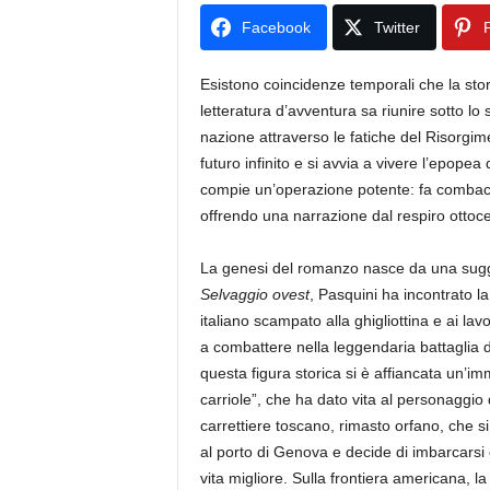
Facebook
Twitter
P
Esistono coincidenze temporali che la sto
letteratura d’avventura sa riunire sotto lo
nazione attraverso le fatiche del Risorgim
futuro infinito e si avvia a vivere l’epope
compie un’operazione potente: fa combaci
offrendo una narrazione dal respiro ottoce
La genesi del romanzo nasce da una sugge
Selvaggio ovest
, Pasquini ha incontrato la
italiano scampato alla ghigliottina e ai lav
a combattere nella leggendaria battaglia di
questa figura storica si è affiancata un’im
carriole”, che ha dato vita al personaggio
carrettiere toscano, rimasto orfano, che s
al porto di Genova e decide di imbarcarsi
vita migliore. Sulla frontiera americana, la