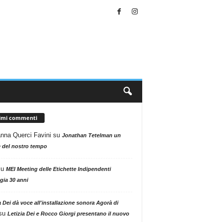
timi commenti
nna Querci Favini
su
Jonathan Tetelman un
 del nostro tempo
su
MEI Meeting delle Etichette Indipendenti
gia 30 anni
a Dei dà voce all'installazione sonora Agorà di
su
Letizia Dei e Rocco Giorgi presentano il nuovo