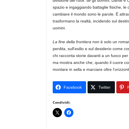
divisione dei ruoli: se gli uomini, Dante e
spazio e ingaggiando battaglie fisiche, 
cambiare il mondo sono le parole. È attra
trasformano la realtà, incidendo sul desti
uomini.
La fine della frontiera
non è solo un romanz
perdita, sull’esilio e sul desiderio come 
chi racconta storie davanti a un fuoco per
ma mostra anche che, quando il cuore corr
montare in sella e marciare oltre l’orizzont
Facebook
Twitter
P
Condividi: