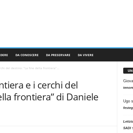
RDERE
DA CONOSCERE
DA PRESERVARE
DA VIVERE
chi del destino: “La fine della frontiera”...
Ul
tiera e i cerchi del
Giova
tenore
lla frontiera” di Daniele
Ugo
festeg
Letizi
SADI