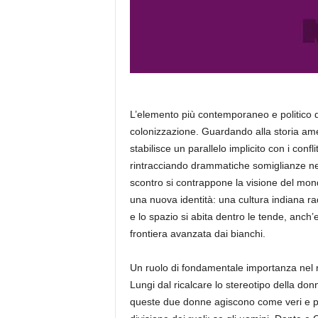
L’elemento più contemporaneo e politico del
colonizzazione. Guardando alla storia ameri
stabilisce un parallelo implicito con i conf
rintracciando drammatiche somiglianze n
scontro si contrappone la visione del mon
una nuova identità: una cultura indiana rad
e lo spazio si abita dentro le tende, anch’ess
frontiera avanzata dai bianchi.
Un ruolo di fondamentale importanza nel r
Lungi dal ricalcare lo stereotipo della d
queste due donne agiscono come veri e prop