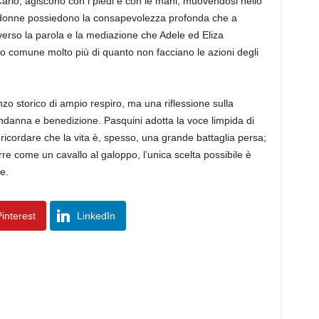
 Carlo, agiscono con i piedi e con le mani, muovendosi nello
le donne possiedono la consapevolezza profonda che a
verso la parola e la mediazione che Adele ed Eliza
no comune molto più di quanto non facciano le azioni degli
o storico di ampio respiro, ma una riflessione sulla
condanna e benedizione. Pasquini adotta la voce limpida di
 ricordare che la vita è, spesso, una grande battaglia persa;
e come un cavallo al galoppo, l’unica scelta possibile è
e.
interest
LinkedIn