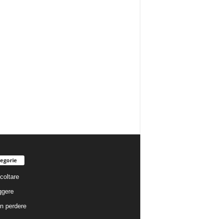
egorie
coltare
ggere
n perdere