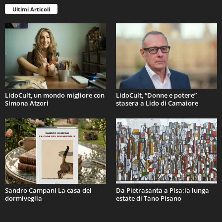
Ultimi Articoli
LidoCult, un mondo migliore con
LidoCult, “Donne e potere”
Simona Atzori
stasera a Lido di Camaiore
Sandro Campani La casa del
Da Pietrasanta a Pisa:la lunga
dormiveglia
estate di Tano Pisano