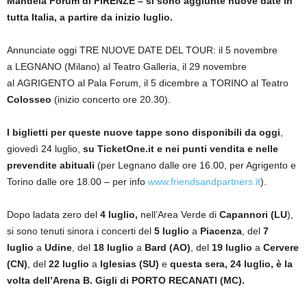
Mandela Forum di FIRENZE – si sono aggiunte nuove date in
tutta Italia, a partire da inizio luglio.
Annunciate oggi TRE NUOVE DATE DEL TOUR: il 5 novembre
a LEGNANO (Milano) al Teatro Galleria, il 29 novembre
al AGRIGENTO al Pala Forum, il 5 dicembre a TORINO al Teatro
Colosseo
(inizio concerto ore 20.30).
I biglietti per queste nuove tappe sono disponibili da oggi
,
giovedì 24 luglio,
su TicketOne.it e nei punti vendita e nelle
prevendite abituali
(per Legnano dalle ore 16.00, per Agrigento e
Torino dalle ore 18.00 – per info
www.friendsandpartners.it
).
Dopo ladata zero del
4 luglio,
nell’Area Verde di
Capannori (LU
),
si sono tenuti sinora i concerti del
5 luglio
a
Piacenza
, del
7
luglio
a
Udine
, del
18 luglio
a
Bard (AO)
, del
19 luglio
a
Cervere
(CN)
, del
22 luglio
a
Iglesias (SU)
e
questa sera, 24 luglio, è la
volta dell’Arena B. Gigli di PORTO RECANATI (MC).