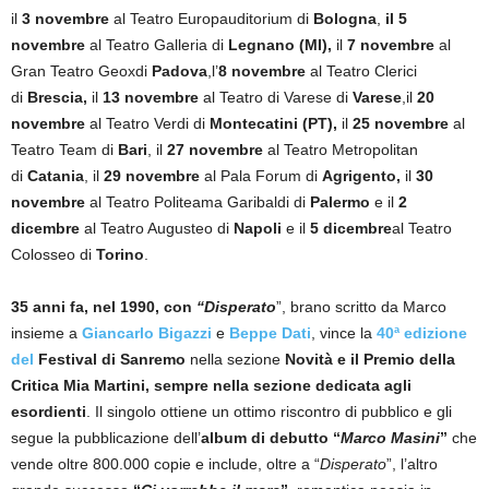
il
3
novembre
al Teatro Europauditorium di
Bologna
,
il 5
novembre
al Teatro Galleria di
Legnano (MI),
il
7 novembre
al
Gran Teatro Geoxdi
Padova
,l’
8 novembre
al Teatro Clerici
di
Brescia,
il
13 novembre
al Teatro di Varese di
Varese
,il
20
novembre
al Teatro Verdi di
Montecatini (PT),
il
25 novembre
al
Teatro Team di
Bari
, il
27 novembre
al Teatro Metropolitan
di
Catania
, il
29 novembre
al Pala Forum di
Agrigento,
il
30
novembre
al Teatro Politeama Garibaldi di
Palermo
e il
2
dicembre
al Teatro Augusteo di
Napoli
e il
5 dicembre
al Teatro
Colosseo di
Torino
.
35 anni fa, nel 1990, con
“Disperato
”, brano scritto da Marco
insieme a
Giancarlo Bigazzi
e
Beppe Dati
, vince la
40ª edizione
del
Festival di Sanremo
nella sezione
Novità e il Premio della
Critica Mia Martini, sempre nella sezione dedicata agli
esordienti
. Il singolo ottiene un ottimo riscontro di pubblico e gli
segue la pubblicazione dell’
album di debutto “
Marco Masini
”
che
vende oltre 800.000 copie e include, oltre a “
Disperato
”, l’altro