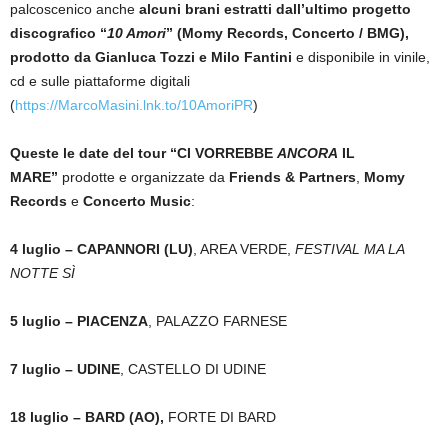
palcoscenico anche
alcuni brani estratti dall’ultimo progetto
discografico “
10 Amori
” (Momy Records, Concerto / BMG),
prodotto da Gianluca Tozzi e Milo Fantini
e disponibile in vinile,
cd e sulle piattaforme digitali
(
https://MarcoMasini.lnk.to/10AmoriPR
)
Queste le date del tour
“CI VORREBBE
ANCORA
IL
MARE”
prodotte e organizzate da
Friends & Partners
,
Momy
Records
e
Concerto Music
:
4 luglio – CAPANNORI (LU)
, AREA VERDE,
FESTIVAL MA LA
NOTTE SÌ
5 luglio – PIACENZA
, PALAZZO FARNESE
7 luglio – UDINE
, CASTELLO DI UDINE
18 luglio – BARD (AO),
FORTE DI BARD