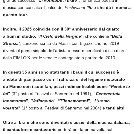
grande successo
“
Ci vorrebbe il mare
”
, romantica poesia in
musica con cui calca il palco del
Festivalbar ’90
e
che dà il nome a
questo tour.
Inoltre, il 2025 coincide con il 30° anniversario dal quarto
album in studio, “
Il Cielo della Vergine
”, che contiene “
Bella
Stronza
”, canzone scritta da Masini con Bigazzi che nel 2019
diventa il primo singolo dell’artista a essere certificato disco d’oro
dalla FIMI GfK per le vendite conteggiate a partire dal 2010.
In questi 35 anni sono stati tanti i brani il cui successo è
andato di pari passo con il rafforzarsi del legame instaurato
da Marco con i suoi fan, pezzi indimenticabili come “
Perché lo
fai
”
(3° posto al Festival di Sanremo nel 1991),
“
Cenerentola
Innamorata
”,
“
Vaffanculo
”
, “
T’innamorerai
”, “
L’uomo
volante
”
(1° posto al Festival di Sanremo nel 2004)
e tanti altri.
Oltre ai brani che sono diventati classici della musica italiana,
il
cantautore e cantastorie
porterà per la prima volta sul