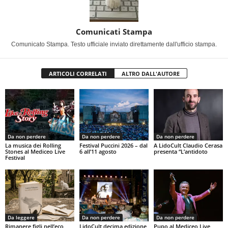
Comunicati Stampa
Comunicato Stampa. Testo ufficiale inviato direttamente dall'ufficio stampa.
ARTICOLI CORRELATI
ALTRO DALL'AUTORE
Da non perdere
Da non perdere
Da non perdere
La musica dei Rolling
Festival Puccini 2026 – dal
A LidoCult Claudio Cerasa
Stones al Mediceo Live
6 all’11 agosto
presenta “L’antidoto
Festival
Da leggere
Da non perdere
Da non perdere
Rimanere figli nell’eco
LidoCult decima edizione
Pupo al Mediceo Live