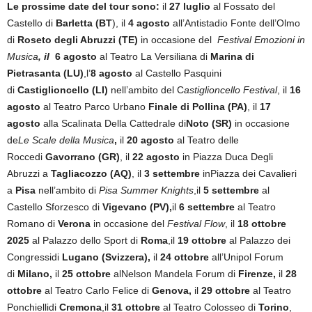
Le prossime date del tour sono:
il
27 luglio
al Fossato del
Castello di
Barletta (BT
), il
4 agosto
all’Antistadio Fonte dell’Olmo
di
Roseto degli Abruzzi (TE)
in occasione del
Festival Emozioni in
Musica
, il
6 agosto
al Teatro La Versiliana di
Marina di
Pietrasanta (LU)
,l’
8 agosto
al Castello Pasquini
di
Castiglioncello (LI)
nell’ambito del C
astiglioncello Festival
, il
16
agosto
al Teatro Parco Urbano
Finale di Pollina (PA)
, il
17
agosto
alla Scalinata Della Cattedrale di
Noto (SR)
in occasione
de
Le Scale della Musica
,
il
20 agosto
al Teatro delle
Roccedi
Gavorrano (GR)
, il
22 agosto
in Piazza Duca Degli
Abruzzi a
Tagliacozzo (AQ)
, il
3 settembre
inPiazza dei Cavalieri
a
Pisa
nell’ambito di
Pisa Summer Knights
,il
5 settembre
al
Castello Sforzesco di
Vigevano (PV),
il
6 settembre
al Teatro
Romano di
Verona
in occasione del
Festival Flow
, il
18 ottobre
2025
al Palazzo dello Sport di
Roma
,il
19 ottobre
al Palazzo dei
Congressidi
Lugano (Svizzera),
il
24 ottobre
all’Unipol Forum
di
Milano,
il
25 ottobre
alNelson Mandela Forum di
Firenze,
il
28
ottobre
al Teatro Carlo Felice di
Genova,
il
29 ottobre
al Teatro
Ponchiellidi
Cremona
,il
31 ottobre
al Teatro Colosseo di
Torino
,