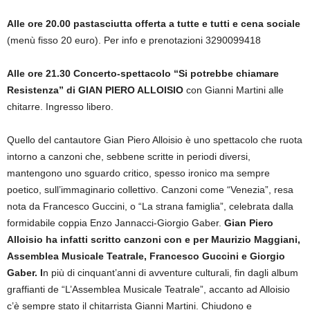
Alle ore 20.00 pastasciutta offerta a tutte e tutti e cena sociale
(menù fisso 20 euro). Per info e prenotazioni 3290099418
Alle ore 21.30 Concerto-spettacolo “Si potrebbe chiamare
Resistenza” di GIAN PIERO ALLOISIO
con Gianni Martini alle
chitarre. Ingresso libero.
Quello del cantautore Gian Piero Alloisio è uno spettacolo che ruota
intorno a canzoni che, sebbene scritte in periodi diversi,
mantengono uno sguardo critico, spesso ironico ma sempre
poetico, sull’immaginario collettivo. Canzoni come “Venezia”, resa
nota da Francesco Guccini, o “La strana famiglia”, celebrata dalla
formidabile coppia Enzo Jannacci-Giorgio Gaber.
Gian Piero
Alloisio ha infatti scritto canzoni con e per Maurizio Maggiani,
Assemblea Musicale Teatrale, Francesco Guccini e Giorgio
Gaber. I
n più di cinquant’anni di avventure culturali, fin dagli album
graffianti de “L’Assemblea Musicale Teatrale”, accanto ad Alloisio
c’è sempre stato il chitarrista Gianni Martini. Chiudono e