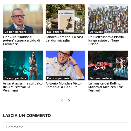
Da non perdere
Da leggere
Da vivere
LidoCult, “Donne e
Sandro Campani La casa
Da Pietrasanta a Pisa:la
potere” stasera a Lido di
del dormiveglia
lunga estate di Tano
Camaiore
Pisano
Da non perdere
Da non perdere
Da non perdere
Arisa,attesissima sul palco
Antonio Monda e Victor
La musica dei Rolling
del 47° Festival La
Rambaldi a LidoCult
Stones al Mediceo Live
Versiliana
Festival
LASCIA UN COMMENTO