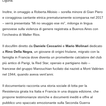
Liguria.
Inoltre, in omaggio a Roberta Alloisio – sorella minore di Gian Piero
e coraggiosa cantante etnica prematuramente scomparsa nel 2017
– verrà presentata “Mi no veuggio ese mi”, milonga in lingua
genovese sulla violenza di genere registrata a Buenos Aires con
l’orchestra di Walter Rios.
Il docufilm diretto da
Daniele Ceccarini
e
Mario Molinari
dedicato
a
Rino Della Negra
, un giovane di origini friulane, migrato con la
famiglia in Francia dove diventa un promettente calciatore del club
più antico di Parigi, la Red Star, operaio e partigiano italo –
francese del gruppo Manouchian fucilato dai nazisti a Mont Valérien
nel 1944, quando aveva vent’anni.
Il documentario racconta una storia sociale di lotta per la
Resistenza girata tra Italia e Francia in una doppia edizione, che
propone testimonianze storiche e documenti inediti e offre al
pubblico uno spaccato emozionante sulla Seconda Guerra