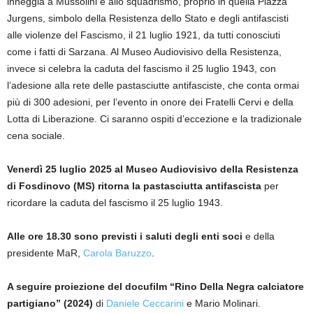
inneggia a Mussolini e allo squadrismo, proprio in quella Piazza
Jurgens, simbolo della Resistenza dello Stato e degli antifascisti
alle violenze del Fascismo, il 21 luglio 1921, da tutti conosciuti
come i fatti di Sarzana. Al Museo Audiovisivo della Resistenza,
invece si celebra la caduta del fascismo il 25 luglio 1943, con
l’adesione alla rete delle pastasciutte antifasciste, che conta ormai
più di 300 adesioni, per l’evento in onore dei Fratelli Cervi e della
Lotta di Liberazione. Ci saranno ospiti d’eccezione e la tradizionale
cena sociale.
Venerdì 25 luglio 2025 al Museo Audiovisivo della Resistenza
di Fosdinovo (MS) ritorna la pastasciutta antifascista
per
ricordare la caduta del fascismo il 25 luglio 1943.
Alle ore 18.30 sono previsti i saluti degli enti soci
e della
presidente MaR,
Carola Baruzzo
.
A seguire proiezione del docufilm “Rino Della Negra calciatore
partigiano” (2024)
di
Daniele Ceccarini
e Mario Molinari.