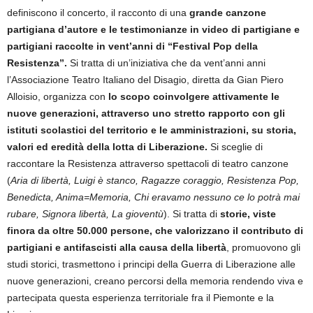
definiscono il concerto, il racconto di una
grande canzone
partigiana d’autore e le testimonianz
e
in video di partigiane e
partigiani raccolte in vent’anni di “Festival Pop della
Resistenza”.
Si tratta di un’iniziativa che da vent’anni anni
l’Associazione Teatro Italiano del Disagio, diretta da Gian Piero
Alloisio, organizza con
lo scopo
coinvolgere attivamente le
nuove generazioni, attraverso uno stretto rapporto con gli
istituti scolastici del territorio e le amministrazioni, su storia,
valori ed eredità della lotta di Liberazione.
Si sceglie di
raccontare la Resistenza attraverso spettacoli di teatro canzone
(
Aria di libertà,
Luigi è stanco,
Ragazze coraggio, Resistenza Pop,
Benedicta, Anima=Memoria, Chi eravamo nessuno ce lo potrà mai
rubare, Signora libertà, La gioventù
). Si tratta di
storie, viste
finora da oltre 50.000 persone, che valorizzano il contributo di
partigiani e antifascisti alla causa della libertà
, promuovono gli
studi storici, trasmettono i principi della Guerra di Liberazione alle
nuove generazioni, creano percorsi della memoria rendendo viva e
partecipata questa esperienza territoriale fra il Piemonte e la