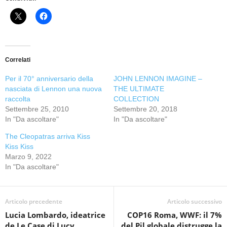
Correlati
Per il 70° anniversario della
JOHN LENNON IMAGINE –
nasciata di Lennon una nuova
THE ULTIMATE
raccolta
COLLECTION
Settembre 25, 2010
Settembre 20, 2018
In "Da ascoltare"
In "Da ascoltare"
The Cleopatras arriva Kiss
Kiss Kiss
Marzo 9, 2022
In "Da ascoltare"
Articolo precedente
Articolo successivo
Lucia Lombardo, ideatrice
COP16 Roma, WWF: il 7%
de Le Case di Lucy
del Pil globale distrugge la