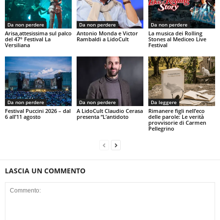
Da non perdere
Da non perdere
Da non perdere
Arisa,attesissima sul palco
Antonio Monda e Victor
La musica dei Rolling
del 47° Festival La
Rambaldi a LidoCult
Stones al Mediceo Live
Versiliana
Festival
Da non perdere
Da non perdere
Da leggere
Festival Puccini 2026 – dal
A LidoCult Claudio Cerasa
Rimanere figli nell’eco
6 all’11 agosto
presenta “L’antidoto
delle parole: Le verità
provvisorie di Carmen
Pellegrino
LASCIA UN COMMENTO