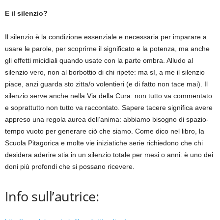
E il silenzio?
Il silenzio è la condizione essenziale e necessaria per imparare a
usare le parole, per scoprirne il significato e la potenza, ma anche
gli effetti micidiali quando usate con la parte ombra. Alludo al
silenzio vero, non al borbottio di chi ripete: ma sì, a me il silenzio
piace, anzi guarda sto zitta/o volentieri (e di fatto non tace mai). Il
silenzio serve anche nella Via della Cura: non tutto va commentato
e soprattutto non tutto va raccontato. Sapere tacere significa avere
appreso una regola aurea dell’anima: abbiamo bisogno di spazio-
tempo vuoto per generare ciò che siamo. Come dico nel libro, la
Scuola Pitagorica e molte vie iniziatiche serie richiedono che chi
desidera aderire stia in un silenzio totale per mesi o anni: è uno dei
doni più profondi che si possano ricevere.
Info sull’autrice: