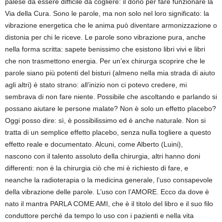
palese da essere difficile da cogliere: il dono per fare funzionare la
Via della Cura. Sono le parole, ma non solo nel loro significato: la
vibrazione energetica che le anima può diventare armonizzazione o
distonia per chi le riceve. Le parole sono vibrazione pura, anche
nella forma scritta: sapete benissimo che esistono libri vivi e libri
che non trasmettono energia. Per un’ex chirurga scoprire che le
parole siano più potenti del bisturi (almeno nella mia strada di aiuto
agli altri) è stato strano: all’inizio non ci potevo credere, mi
sembrava di non fare niente. Possibile che ascoltando e parlando si
possano aiutare le persone malate? Non è solo un effetto placebo?
Oggi posso dire: sì, è possibilissimo ed è anche naturale. Non si
tratta di un semplice effetto placebo, senza nulla togliere a questo
effetto reale e documentato. Alcuni, come Alberto (Luini),
nascono con il talento assoluto della chirurgia, altri hanno doni
differenti: non è la chirurgia ciò che mi è richiesto di fare, e
neanche la radioterapia o la medicina generale, l’uso consapevole
della vibrazione delle parole. L’uso con l’AMORE. Ecco da dove è
nato il mantra PARLA COME AMI, che è il titolo del libro e il suo filo
conduttore perché da tempo lo uso con i pazienti e nella vita