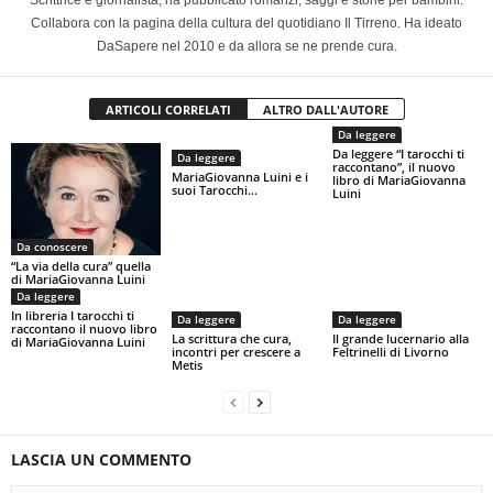
Scrittrice e giornalista, ha pubblicato romanzi, saggi e storie per bambini.
Collabora con la pagina della cultura del quotidiano Il Tirreno. Ha ideato
DaSapere nel 2010 e da allora se ne prende cura.
ARTICOLI CORRELATI
ALTRO DALL'AUTORE
Da leggere
Da leggere “I tarocchi ti
Da leggere
raccontano”, il nuovo
MariaGiovanna Luini e i
libro di MariaGiovanna
suoi Tarocchi…
Luini
Da conoscere
“La via della cura” quella
di MariaGiovanna Luini
Da leggere
In libreria I tarocchi ti
Da leggere
Da leggere
raccontano il nuovo libro
La scrittura che cura,
Il grande lucernario alla
di MariaGiovanna Luini
incontri per crescere a
Feltrinelli di Livorno
Metis
LASCIA UN COMMENTO