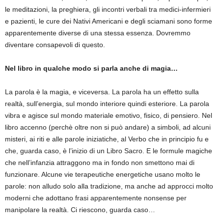
le meditazioni, la preghiera, gli incontri verbali tra medici-infermieri
e pazienti, le cure dei Nativi Americani e degli sciamani sono forme
apparentemente diverse di una stessa essenza. Dovremmo
diventare consapevoli di questo.
Nel libro in qualche modo si parla anche di magia…
La parola è la magia, e viceversa. La parola ha un effetto sulla
realtà, sull’energia, sul mondo interiore quindi esteriore. La parola
vibra e agisce sul mondo materiale emotivo, fisico, di pensiero. Nel
libro accenno (perchè oltre non si può andare) a simboli, ad alcuni
misteri, ai riti e alle parole iniziatiche, al Verbo che in principio fu e
che, guarda caso, è l’inizio di un Libro Sacro. E le formule magiche
che nell’infanzia attraggono ma in fondo non smettono mai di
funzionare. Alcune vie terapeutiche energetiche usano molto le
parole: non alludo solo alla tradizione, ma anche ad approcci molto
moderni che adottano frasi apparentemente nonsense per
manipolare la realtà. Ci riescono, guarda caso…