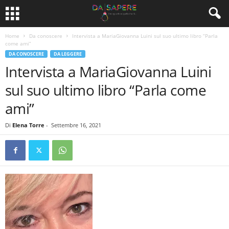
Home
Da conoscere
Intervista a MariaGiovanna Luini sul suo ultimo libro “Parla
come ami”
DA CONOSCERE
DA LEGGERE
Intervista a MariaGiovanna Luini
sul suo ultimo libro “Parla come
ami”
Di
Elena Torre
-
Settembre 16, 2021