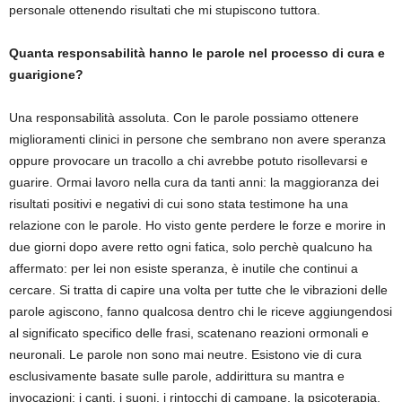
personale ottenendo risultati che mi stupiscono tuttora.
Quanta responsabilità hanno le parole nel processo di cura e
guarigione?
Una responsabilità assoluta. Con le parole possiamo ottenere
miglioramenti clinici in persone che sembrano non avere speranza
oppure provocare un tracollo a chi avrebbe potuto risollevarsi e
guarire. Ormai lavoro nella cura da tanti anni: la maggioranza dei
risultati positivi e negativi di cui sono stata testimone ha una
relazione con le parole. Ho visto gente perdere le forze e morire in
due giorni dopo avere retto ogni fatica, solo perchè qualcuno ha
affermato: per lei non esiste speranza, è inutile che continui a
cercare. Si tratta di capire una volta per tutte che le vibrazioni delle
parole agiscono, fanno qualcosa dentro chi le riceve aggiungendosi
al significato specifico delle frasi, scatenano reazioni ormonali e
neuronali. Le parole non sono mai neutre. Esistono vie di cura
esclusivamente basate sulle parole, addirittura su mantra e
invocazioni: i canti, i suoni, i rintocchi di campane, la psicoterapia,