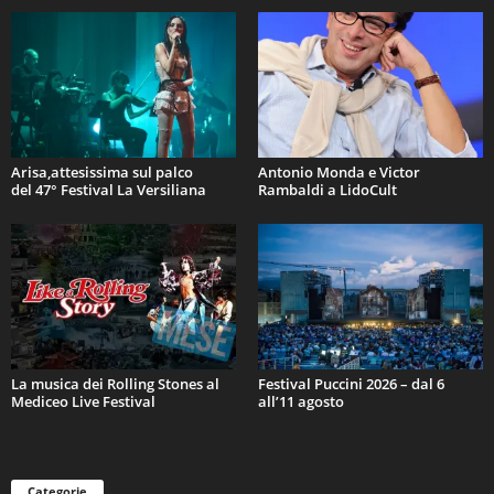
Arisa,attesissima sul palco
Antonio Monda e Victor
del 47° Festival La Versiliana
Rambaldi a LidoCult
La musica dei Rolling Stones al
Festival Puccini 2026 – dal 6
Mediceo Live Festival
all’11 agosto
Categorie