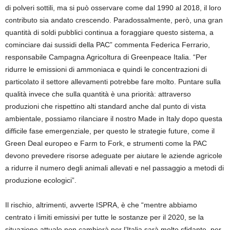
di polveri sottili, ma si può osservare come dal 1990 al 2018, il loro
contributo sia andato crescendo. Paradossalmente, però, una gran
quantità di soldi pubblici continua a foraggiare questo sistema, a
cominciare dai sussidi della PAC” commenta Federica Ferrario,
responsabile Campagna Agricoltura di Greenpeace Italia. “Per
ridurre le emissioni di ammoniaca e quindi le concentrazioni di
particolato il settore allevamenti potrebbe fare molto. Puntare sulla
qualità invece che sulla quantità è una priorità: attraverso
produzioni che rispettino alti standard anche dal punto di vista
ambientale, possiamo rilanciare il nostro Made in Italy dopo questa
difficile fase emergenziale, per questo le strategie future, come il
Green Deal europeo e Farm to Fork, e strumenti come la PAC
devono prevedere risorse adeguate per aiutare le aziende agricole
a ridurre il numero degli animali allevati e nel passaggio a metodi di
produzione ecologici”.
Il rischio, altrimenti, avverte ISPRA, è che “mentre abbiamo
centrato i limiti emissivi per tutte le sostanze per il 2020, se la
situazione attuale non cambierà per l’Italia sarà molto sfidante, per