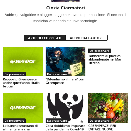
Cinzia Ciarmatori
Autrice, divulgatrice e blogger. Legge per lavoro e per passione. Si occupa di
medicina veterinaria e nuove tecnologie.
ARTICOLI CORRELATI
ALTRO DALL'AUTORE
Da preservare
Tonnellate di plastica
abbandonate nel Mar
Tirreno
Da preservare
Da preservare
Rapporto Greenpeace
“Difendiamo il mare” con
anche quest’anno l’Italia
Greenpeace
brucia
Da preservare
Da preservare
Da preservare
Le banche smettano di
Cosa dobbiamo imparare
GREENPEACE: PER
alimentare la crisi
dalla pandemia Covid-19
EVITARE NUOVE